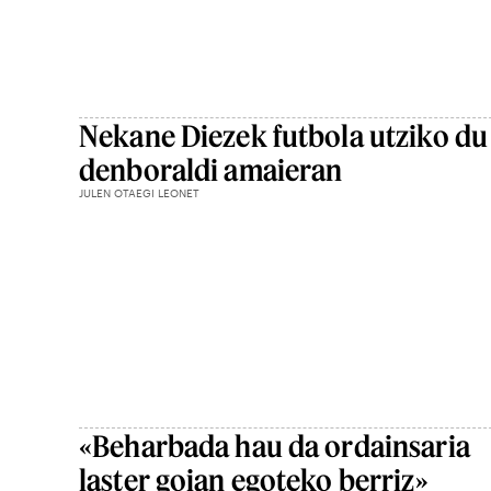
Nekane Diezek futbola utziko du
denboraldi amaieran
JULEN OTAEGI LEONET
«Beharbada hau da ordainsaria
laster goian egoteko berriz»