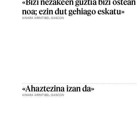
«Bizi nezakeen guztia bizi ostean
noa; ezin dut gehiago eskatu»
AINARA ARRATIBEL GASCON
«Ahaztezina izan da»
AINARA ARRATIBEL GASCON