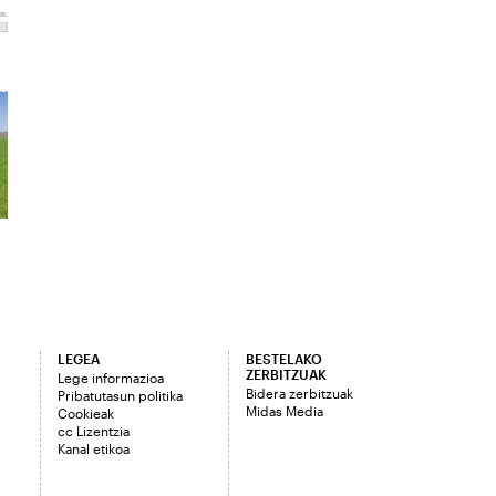
LEGEA
BESTELAKO
ZERBITZUAK
Lege informazioa
Bidera zerbitzuak
Pribatutasun politika
Midas Media
Cookieak
cc Lizentzia
Kanal etikoa