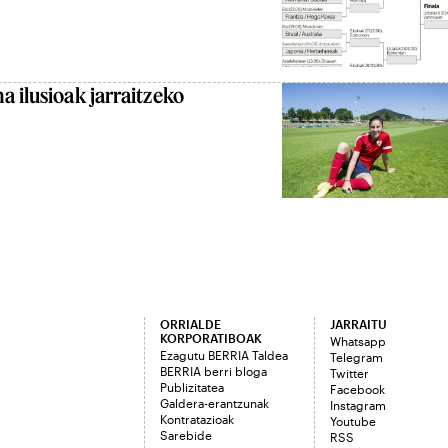
a ilusioak jarraitzeko
ORRIALDE
JARRAITU
KORPORATIBOAK
Whatsapp
Ezagutu BERRIA Taldea
Telegram
BERRIA berri bloga
Twitter
Publizitatea
Facebook
Galdera-erantzunak
Instagram
Kontratazioak
Youtube
Sarebide
RSS