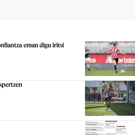
nfiantza eman digu iritsi
aspertzen