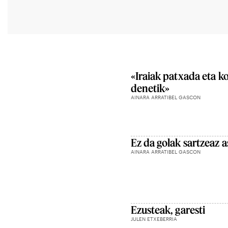
«Iraiak patxada eta ko
denetik»
AINARA ARRATIBEL GASCON
Ez da golak sartzeaz 
AINARA ARRATIBEL GASCON
Ezusteak, garesti
JULEN ETXEBERRIA