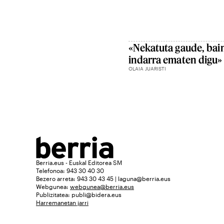
«Nekatuta gaude, bain
indarra ematen digu»
OLAIA JUARISTI
Berria.eus - Euskal Editorea SM
Telefonoa: 943 30 40 30
Bezero arreta: 943 30 43 45 | laguna@berria.eus
Webgunea:
webgunea@berria.eus
Publizitatea:
publi@bidera.eus
Harremanetan jarri