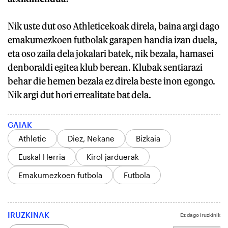
Nik uste dut oso Athleticekoak direla, baina argi dago
emakumezkoen futbolak garapen handia izan duela,
eta oso zaila dela jokalari batek, nik bezala, hamasei
denboraldi egitea klub berean. Klubak sentiarazi
behar die hemen bezala ez direla beste inon egongo.
Nik argi dut hori errealitate bat dela.
GAIAK
Athletic
Diez, Nekane
Bizkaia
Euskal Herria
Kirol jarduerak
Emakumezkoen futbola
Futbola
IRUZKINAK
Ez dago iruzkinik