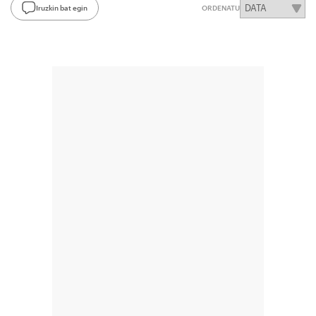
Iruzkin bat egin
ORDENATU