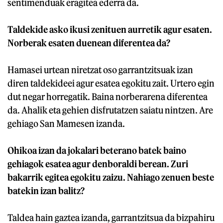
sentimenduak eragitea ederra da.
Taldekide asko ikusi zenituen aurretik agur esaten.
Norberak esaten duenean diferentea da?
Hamasei urtean niretzat oso garrantzitsuak izan
diren taldekideei agur esatea egokitu zait. Urtero egin
dut negar horregatik. Baina norberarena diferentea
da. Ahalik eta gehien disfrutatzen saiatu nintzen. Are
gehiago San Mamesen izanda.
Ohikoa izan da jokalari beterano batek baino
gehiagok esatea agur denboraldi berean. Zuri
bakarrik egitea egokitu zaizu. Nahiago zenuen beste
batekin izan balitz?
Taldea hain gaztea izanda, garrantzitsua da bizpahiru