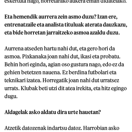
eskertuta nago, horretarako aukera eman didatelako.
Eta hemendik aurrera zein asmo duzu? Izan ere,
entrenatzaile eta analista tituluak aterata dauzkazu,
eta bide horretan jarraitzeko asmoa azaldu duzu.
Aurrena atseden hartu nahi dut, eta gero hori da
asmoa. Pixkanaka joan nahi dut, ikasi eta probatu.
Behin hori eginda, agian oso gustura nago, edo ez da
gehien betetzen nauena. Ez berdina futbolari eta
teknikari izatea. Horregatik joan nahi dut urratsez
urrats. Klubak beti utzi dit atea irekita, eta hitz egingo
dugu.
Aldagelak asko aldatu dira urte hauetan?
Atzetik datozenak indartsu datoz. Harrobian asko