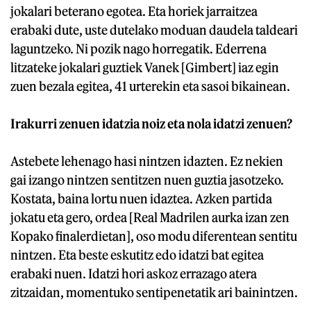
jokalari beterano egotea. Eta horiek jarraitzea
erabaki dute, uste dutelako moduan daudela taldeari
laguntzeko. Ni pozik nago horregatik. Ederrena
litzateke jokalari guztiek Vanek [Gimbert] iaz egin
zuen bezala egitea, 41 urterekin eta sasoi bikainean.
Irakurri zenuen idatzia noiz eta nola idatzi zenuen?
Astebete lehenago hasi nintzen idazten. Ez nekien
gai izango nintzen sentitzen nuen guztia jasotzeko.
Kostata, baina lortu nuen idaztea. Azken partida
jokatu eta gero, ordea [Real Madrilen aurka izan zen
Kopako finalerdietan], oso modu diferentean sentitu
nintzen. Eta beste eskutitz edo idatzi bat egitea
erabaki nuen. Idatzi hori askoz errazago atera
zitzaidan, momentuko sentipenetatik ari bainintzen.