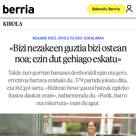
Babestu Berria
KIROLA
NEKANE DIEZ. ATHLETICEKO JOKALARIA
«Bizi nezakeen guztia bizi ostean
noa; ezin dut gehiago eskatu»
Talde zuri-gorrian hamasei denboraldi egin eta gero,
erretiroa hartzea erabaki du. 379 partida jokatu ditu,
eta 162 gol sartu. «Bizitzan beste gauza batzuk egiteko
ilusioa daukat orain», nabarmendu du. «Pozik, harro
eta eskertuta» esan du agur.