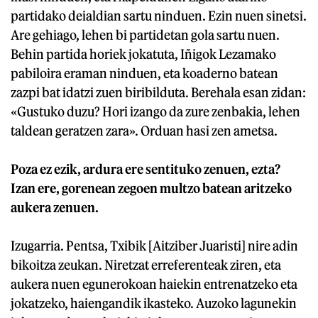
partidako deialdian sartu ninduen. Ezin nuen sinetsi.
Are gehiago, lehen bi partidetan gola sartu nuen.
Behin partida horiek jokatuta, Iñigok Lezamako
pabiloira eraman ninduen, eta koaderno batean
zazpi bat idatzi zuen biribilduta. Berehala esan zidan:
«Gustuko duzu? Hori izango da zure zenbakia, lehen
taldean geratzen zara». Orduan hasi zen ametsa.
Poza ez ezik, ardura ere sentituko zenuen, ezta?
Izan ere, gorenean zegoen multzo batean aritzeko
aukera zenuen.
Izugarria. Pentsa, Txibik [Aitziber Juaristi] nire adin
bikoitza zeukan. Niretzat erreferenteak ziren, eta
aukera nuen egunerokoan haiekin entrenatzeko eta
jokatzeko, haiengandik ikasteko. Auzoko lagunekin