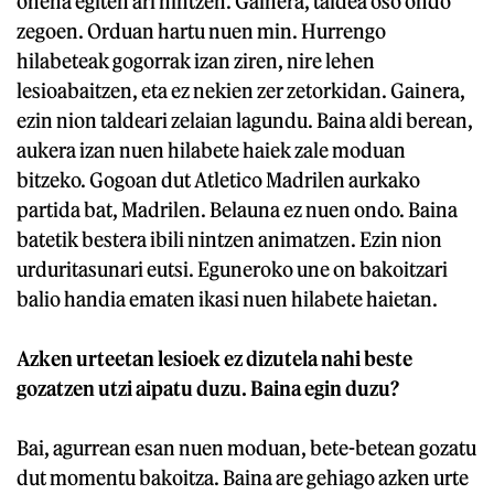
onena egiten ari nintzen. Gainera, taldea oso ondo
zegoen. Orduan hartu nuen min. Hurrengo
hilabeteak gogorrak izan ziren, nire lehen
lesioabaitzen, eta ez nekien zer zetorkidan. Gainera,
ezin nion taldeari zelaian lagundu. Baina aldi berean,
aukera izan nuen hilabete haiek zale moduan
bitzeko. Gogoan dut Atletico Madrilen aurkako
partida bat, Madrilen. Belauna ez nuen ondo. Baina
batetik bestera ibili nintzen animatzen. Ezin nion
urduritasunari eutsi. Eguneroko une on bakoitzari
balio handia ematen ikasi nuen hilabete haietan.
Azken urteetan lesioek ez dizutela nahi beste
gozatzen utzi aipatu duzu. Baina egin duzu?
Bai, agurrean esan nuen moduan, bete-betean gozatu
dut momentu bakoitza. Baina are gehiago azken urte