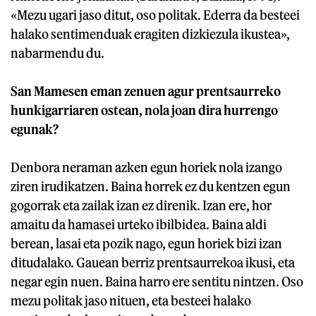
«Mezu ugari jaso ditut, oso politak. Ederra da besteei
halako sentimenduak eragiten dizkiezula ikustea»,
nabarmendu du.
San Mamesen eman zenuen agur prentsaurreko
hunkigarriaren ostean, nola joan dira hurrengo
egunak?
Denbora neraman azken egun horiek nola izango
ziren irudikatzen. Baina horrek ez du kentzen egun
gogorrak eta zailak izan ez direnik. Izan ere, hor
amaitu da hamasei urteko ibilbidea. Baina aldi
berean, lasai eta pozik nago, egun horiek bizi izan
ditudalako. Gauean berriz prentsaurrekoa ikusi, eta
negar egin nuen. Baina harro ere sentitu nintzen. Oso
mezu politak jaso nituen, eta besteei halako