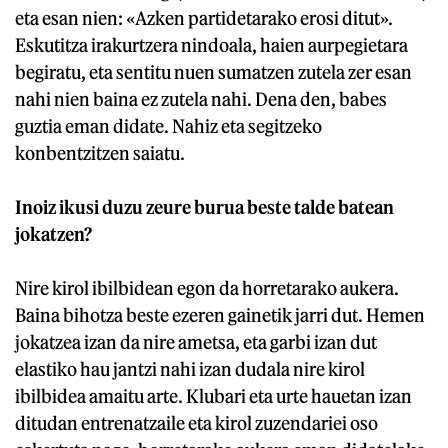
eta esan nien: «Azken partidetarako erosi ditut».
Eskutitza irakurtzera nindoala, haien aurpegietara
begiratu, eta sentitu nuen sumatzen zutela zer esan
nahi nien baina ez zutela nahi. Dena den, babes
guztia eman didate. Nahiz eta segitzeko
konbentzitzen saiatu.
Inoiz ikusi duzu zeure burua beste talde batean
jokatzen?
Nire kirol ibilbidean egon da horretarako aukera.
Baina bihotza beste ezeren gainetik jarri dut. Hemen
jokatzea izan da nire ametsa, eta garbi izan dut
elastiko hau jantzi nahi izan dudala nire kirol
ibilbidea amaitu arte. Klubari eta urte hauetan izan
ditudan entrenatzaile eta kirol zuzendariei oso