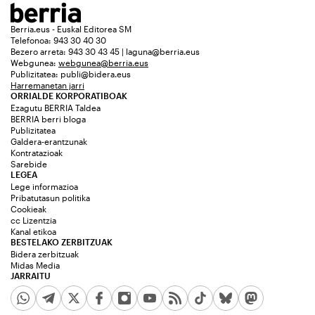
Berria.eus - Euskal Editorea SM
Telefonoa: 943 30 40 30
Bezero arreta: 943 30 43 45 | laguna@berria.eus
Webgunea:
webgunea@berria.eus
Publizitatea:
publi@bidera.eus
Harremanetan jarri
ORRIALDE KORPORATIBOAK
Ezagutu BERRIA Taldea
BERRIA berri bloga
Publizitatea
Galdera-erantzunak
Kontratazioak
Sarebide
LEGEA
Lege informazioa
Pribatutasun politika
Cookieak
cc Lizentzia
Kanal etikoa
BESTELAKO ZERBITZUAK
Bidera zerbitzuak
Midas Media
JARRAITU