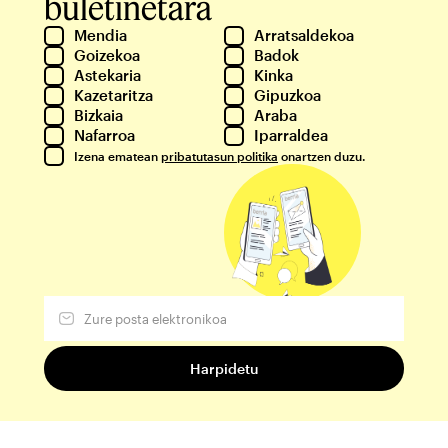
buletinetara
Mendia
Arratsaldekoa
Goizekoa
Badok
Astekaria
Kinka
Kazetaritza
Gipuzkoa
Bizkaia
Araba
Nafarroa
Iparraldea
Izena ematean
pribatutasun politika
onartzen duzu.