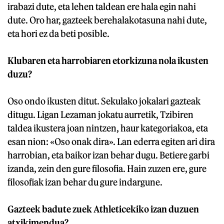
irabazi dute, eta lehen taldean ere hala egin nahi
dute. Oro har, gazteek berehalakotasuna nahi dute,
eta hori ez da beti posible.
Klubaren eta harrobiaren etorkizuna nola ikusten
duzu?
Oso ondo ikusten ditut. Sekulako jokalari gazteak
ditugu. Ligan Lezaman jokatu aurretik, Tzibiren
taldea ikustera joan nintzen, haur kategoriakoa, eta
esan nion: «Oso onak dira». Lan ederra egiten ari dira
harrobian, eta baikor izan behar dugu. Betiere garbi
izanda, zein den gure filosofia. Hain zuzen ere, gure
filosofiak izan behar du gure indargune.
Gazteek badute zuek Athleticekiko izan duzuen
atxikimendua?