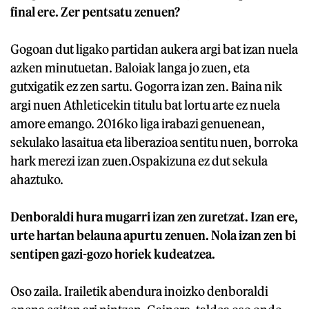
final ere. Zer pentsatu zenuen?
Gogoan dut ligako partidan aukera argi bat izan nuela
azken minutuetan. Baloiak langa jo zuen, eta
gutxigatik ez zen sartu. Gogorra izan zen. Baina nik
argi nuen Athleticekin titulu bat lortu arte ez nuela
amore emango. 2016ko liga irabazi genuenean,
sekulako lasaitua eta liberazioa sentitu nuen, borroka
hark merezi izan zuen.Ospakizuna ez dut sekula
ahaztuko.
Denboraldi hura mugarri izan zen zuretzat. Izan ere,
urte hartan belauna apurtu zenuen. Nola izan zen bi
sentipen gazi-gozo horiek kudeatzea.
Oso zaila. Irailetik abendura inoizko denboraldi