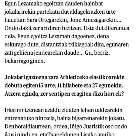
Egun Lezamako egoitzan dauden hainbat
jokalarirekin partekatu dut aldagela azken urte
hauetan: Sara Ortegarekin, Jone Amezagarekin...
Ondo dakit zer ari diren bizitzen. Uste dut diferentea
dela. Egun egoitza Lezaman dagoenez, dena
eskurago dute, distantziak txikiagoak dira, egunaren
zati gehiena jendearekin daude... Gu, berriz,
bakarrago ginen.
Jokalari gazteena zara Athleticeko elastikoarekin
debuta egiten15 urte, 11 hilabete eta 27 egunekin.
Atzera eginda, zer sentipen eragiten dizu horrek?
Iritsi nintzenean azaldu zidaten lehen taldearekin
entrenatuko nintzela, baina bigarrenarekin jokatu.
Denboraldiaurrean, ordea, Iñigo Juaristik oso ondo
ikusi ninduen, etaTxapeldunen Ligako atariko