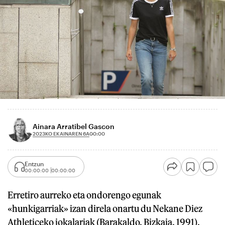
Ainara Arratibel Gascon
2023KO EKAINAREN 6A
00:00
Entzun
00:00:00
00:00:00
Erretiro aurreko eta ondorengo egunak
«hunkigarriak» izan direla onartu du Nekane Diez
Athleticeko jokalariak (Barakaldo, Bizkaia, 1991).