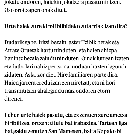
jokatu ondoren, haiekin jokatzera pasatu nintzen.
Oso oroitzapen onak ditut.
Urte haiek zure kirol ibilbideko zutarriak izan dira?
Dudarik gabe. Iritsi bezain laster Tzibik berak eta
Arrate Oruetak hartu ninduten, eta haien ahizpa
banintz bezala zaindu ninduten. Oinak lurrean izaten
eta futbolari nahiz pertsona moduan hazten lagundu
zidaten. Asko zor diet. Nire familiaren parte dira.
Haien jarrera eredu izan zen niretzat, eta ni hori
transmititzen ahalegindu naiz ondoren etorri
direnei.
Lehen urte haiek pasatu, eta ez zenuen zure ametsa
biribiltzea lortzen: titulu bat irabaztea. Tartean liga
bat galdu zenuten San Mamesen, baita Kopako bi