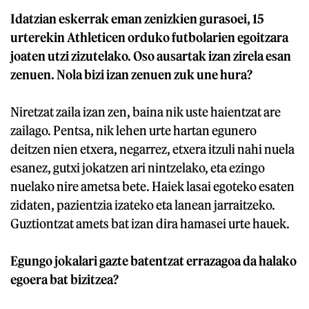
Idatzian eskerrak eman zenizkien gurasoei, 15
urterekin Athleticen orduko futbolarien egoitzara
joaten utzi zizutelako. Oso ausartak izan zirela esan
zenuen. Nola bizi izan zenuen zuk une hura?
Niretzat zaila izan zen, baina nik uste haientzat are
zailago. Pentsa, nik lehen urte hartan egunero
deitzen nien etxera, negarrez, etxera itzuli nahi nuela
esanez, gutxi jokatzen ari nintzelako, eta ezingo
nuelako nire ametsa bete. Haiek lasai egoteko esaten
zidaten, pazientzia izateko eta lanean jarraitzeko.
Guztiontzat amets bat izan dira hamasei urte hauek.
Egungo jokalari gazte batentzat errazagoa da halako
egoera bat bizitzea?