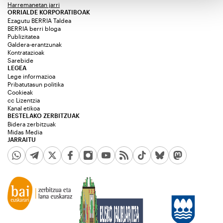
Harremanetan jarri
ORRIALDE KORPORATIBOAK
Ezagutu BERRIA Taldea
BERRIA berri bloga
Publizitatea
Galdera-erantzunak
Kontratazioak
Sarebide
LEGEA
Lege informazioa
Pribatutasun politika
Cookieak
cc Lizentzia
Kanal etikoa
BESTELAKO ZERBITZUAK
Bidera zerbitzuak
Midas Media
JARRAITU