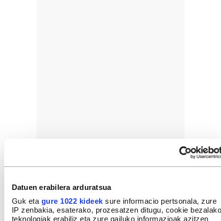
Datuen erabilera arduratsua
Guk eta
gure 1022 kideek
sure informacio pertsonala, zure
IP zenbakia, esaterako, prozesatzen ditugu, cookie bezalak
teknologiak erabiliz eta zure gailuko informazioak azitzen