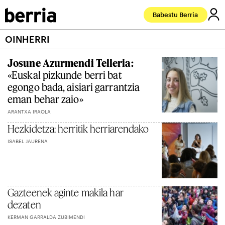
Babestu Berria
OINHERRI
Josune Azurmendi Telleria:
«Euskal pizkunde berri bat
egongo bada, aisiari garrantzia
eman behar zaio»
ARANTXA IRAOLA
Hezkidetza: herritik herriarendako
ISABEL JAURENA
Gazteenek aginte makila har
dezaten
KERMAN GARRALDA ZUBIMENDI