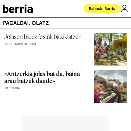
Babestu Berria
PAGALDAI, OLATZ
Jolasen bidez festak birziklatzen
IDOIA MARIN GERRIKO
«Antzerkia jolas bat da, baina
arau batzuk daude»
IKER TUBIA