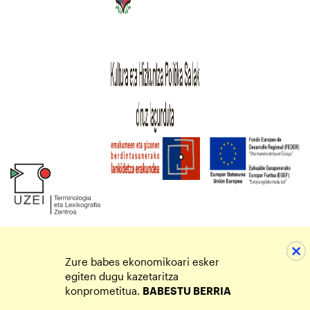
Zure babes ekonomikoari esker
egiten dugu kazetaritza
konprometitua.
BABESTU BERRIA