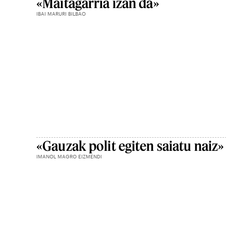
«Maitagarria izan da»
IBAI MARURI BILBAO
«Gauzak polit egiten saiatu naiz»
IMANOL MAGRO EIZMENDI