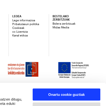
LEGEA
BESTELAKO
ZERBITZUAK
Lege informazioa
Bidera zerbitzuak
Pribatutasun politika
Midas Media
Cookieak
cc Lizentzia
Kanal etikoa
Onartu cookie guztiak
satzen ditugu,
 eta eduki