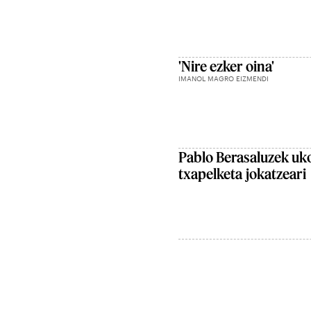
'Nire ezker oina'
IMANOL MAGRO EIZMENDI
Pablo Berasaluzek uko 
txapelketa jokatzeari