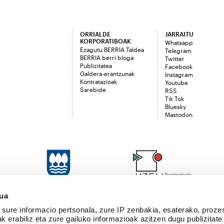
ORRIALDE
JARRAITU
KORPORATIBOAK
Whatsapp
Ezagutu BERRIA Taldea
Telegram
BERRIA berri bloga
Twitter
Publizitatea
Facebook
Galdera-erantzunak
Instagram
Kontratazioak
Youtube
Sarebide
RSS
Tik Tok
Bluesky
Mastodon
sua
sure informacio pertsonala, zure IP zenbakia, esaterako, proze
k erabiliz eta zure gailuko informazioak azitzen dugu publizitate