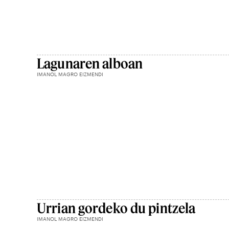
Lagunaren alboan
IMANOL MAGRO EIZMENDI
Urrian gordeko du pintzela
IMANOL MAGRO EIZMENDI