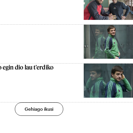
egin dio lau t'erdiko
Gehiago ikusi