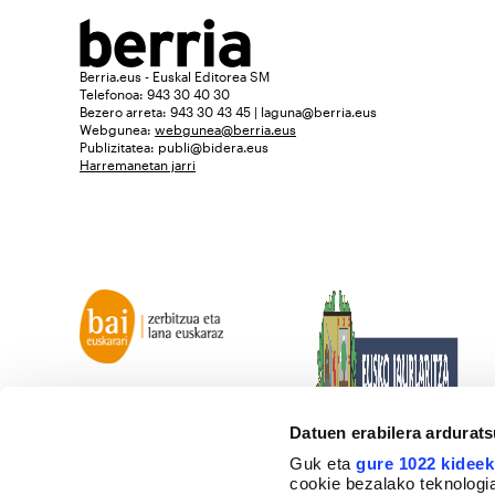
Berria.eus - Euskal Editorea SM
Telefonoa: 943 30 40 30
Bezero arreta: 943 30 43 45 | laguna@berria.eus
Webgunea:
webgunea@berria.eus
Publizitatea:
publi@bidera.eus
Harremanetan jarri
Datuen erabilera ardurat
Guk eta
gure 1022 kideek
cookie bezalako teknologia