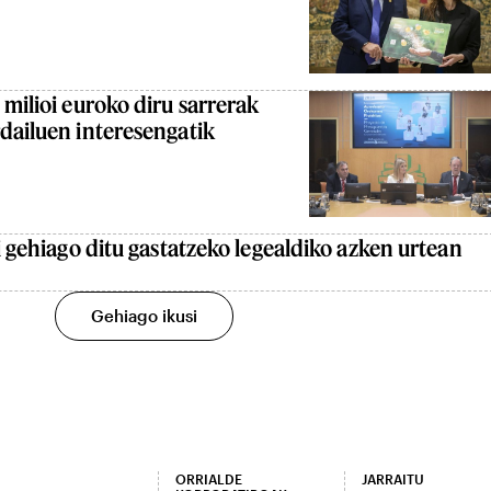
 milioi euroko diru sarrerak
dailuen interesengatik
i gehiago ditu gastatzeko legealdiko azken urtean
Gehiago ikusi
ORRIALDE
JARRAITU