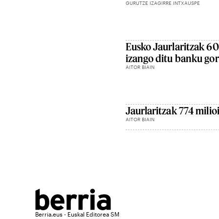
GURUTZE IZAGIRRE INTXAUSPE
Eusko Jaurlaritzak 60
izango ditu banku gor
AITOR BIAIN
Jaurlaritzak 774 milio
AITOR BIAIN
Berria.eus - Euskal Editorea SM