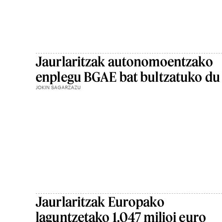
Jaurlaritzak autonomoentzako
enplegu BGAE bat bultzatuko du
JOKIN SAGARZAZU
Jaurlaritzak Europako
laguntzetako 1.047 milioi euro