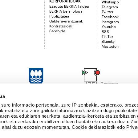
KORPORATIBOAK
Whatsapp
Ezagutu BERRIA Taldea
Telegram
BERRIA berri bloga
Twitter
Publizitatea
Facebook
Galdera-erantzunak
Instagram
Kontratazioak
Youtube
Sarebide
RSS
Tik Tok
Bluesky
Mastodon
sua
sure informacio pertsonala, zure IP zenbakia, esaterako, proze
k erabiliz eta zure gailuko informazioak azitzen dugu publizitate
tearen eta edukiaren neurketa, audientzia-ikerketa eta zerbitzuen
nork eta zertarako erabiltzen dituen hautatzeko aukera duzu. Z
 ahal duzu edozein momentutan, Cookie deklaraziotik edo Priva