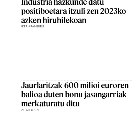
Industria hazkunde datu
positiboetara itzuli zen 2023ko
azken hiruhilekoan
IKER ARANBURU
Jaurlaritzak 600 milioi euroren
balioa duten bonu jasangarriak
merkaturatu ditu
AITOR BIAIN