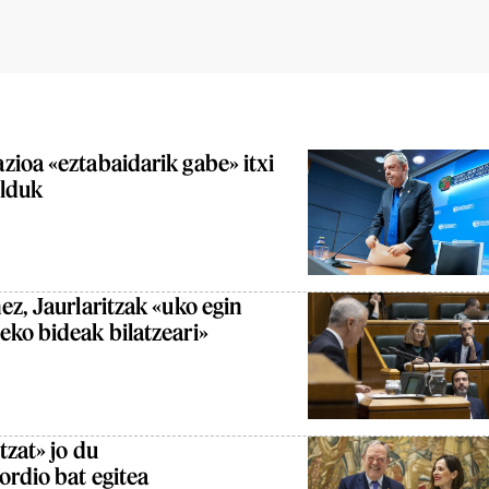
ioa «eztabaidarik gabe» itxi
ilduk
ez, Jaurlaritzak «uko egin
ko bideak bilatzeari»
tzat» jo du
rdio bat egitea