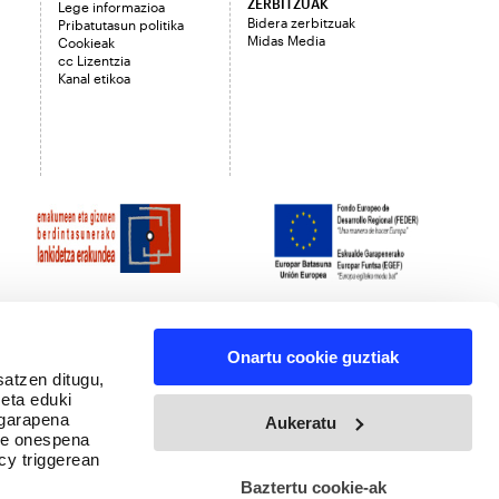
ZERBITZUAK
Lege informazioa
Bidera zerbitzuak
Pribatutasun politika
Midas Media
Cookieak
cc Lizentzia
Kanal etikoa
Onartu cookie guztiak
satzen ditugu,
 eta eduki
 garapena
Aukeratu
ure onespena
cy triggerean
Baztertu cookie-ak