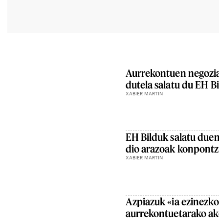
Aurrekontuen negoziaz
dutela salatu du EH B
XABIER MARTIN
EH Bilduk salatu duen
dio arazoak konpontze
XABIER MARTIN
Azpiazuk «ia ezinezko
aurrekontuetarako ako