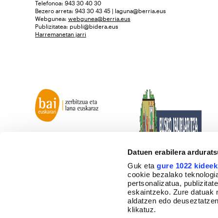
Telefonoa: 943 30 40 30
Bezero arreta: 943 30 43 45 | laguna@berria.eus
Webgunea:
webgunea@berria.eus
Publizitatea:
publi@bidera.eus
Harremanetan jarri
Datuen erabilera ardurat
Guk eta
gure 1022 kideek
cookie bezalako teknologia
pertsonalizatua, publizita
eskaintzeko. Zure datuak 
aldatzen edo deuseztatzen
klikatuz.