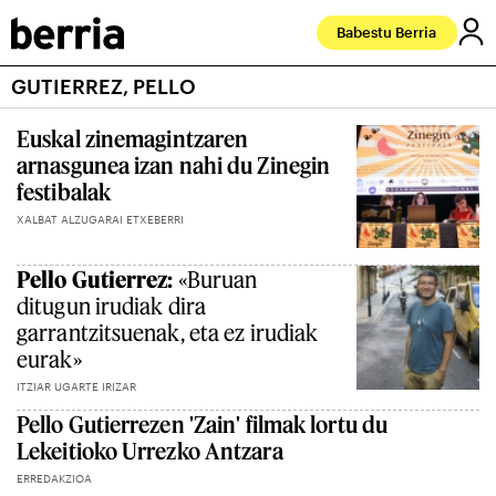
Babestu Berria
GUTIERREZ, PELLO
Euskal zinemagintzaren
arnasgunea izan nahi du Zinegin
festibalak
XALBAT ALZUGARAI ETXEBERRI
Pello Gutierrez:
«Buruan
ditugun irudiak dira
garrantzitsuenak, eta ez irudiak
eurak»
ITZIAR UGARTE IRIZAR
Pello Gutierrezen 'Zain' filmak lortu du
Lekeitioko Urrezko Antzara
ERREDAKZIOA