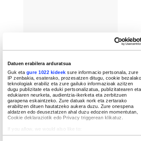
Datuen erabilera arduratsua
Guk eta
gure 1022 kideek
sure informacio pertsonala, zure
IP zenbakia, esaterako, prozesatzen ditugu, cookie bezalak
teknologiak erabiliz eta zure gailuko informazioak azitzen
dugu publizitate eta eduki pertsonalizatua, publizitatearen eta
edukiaren neurketa, audientzia-ikerketa eta zerbitzuen
garapena eskaintzeko. Zure datuak nork eta zertarako
erabiltzen dituen hautatzeko aukera duzu. Zure onespena
aldatzen edo deuseztatzen ahal duzu edozein momentutan,
Cookie deklaraziotik edo Privacy triggerean klikatuz.
If you allow, we would also like to:
Collect information about your geographical location