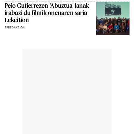
Peio Gutierrezen 'Abuztua' lanak
irabazi du filmik onenaren saria
Lekeition
ERREDAKZIOA