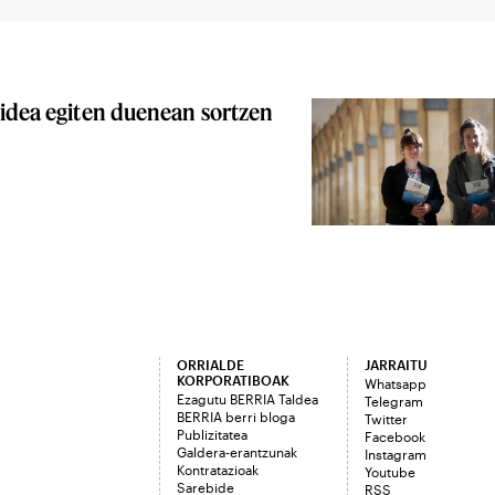
bidea egiten duenean sortzen
ORRIALDE
JARRAITU
KORPORATIBOAK
Whatsapp
Ezagutu BERRIA Taldea
Telegram
BERRIA berri bloga
Twitter
Publizitatea
Facebook
Galdera-erantzunak
Instagram
Kontratazioak
Youtube
Sarebide
RSS