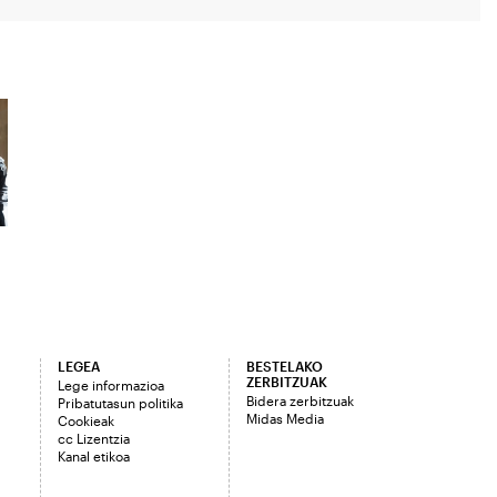
LEGEA
BESTELAKO
ZERBITZUAK
Lege informazioa
Bidera zerbitzuak
Pribatutasun politika
Midas Media
Cookieak
cc Lizentzia
Kanal etikoa