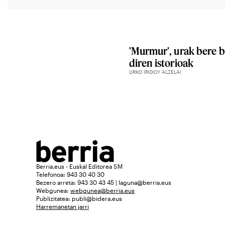
'Murmur', urak bere 
diren istorioak
URKO IRIDOY ALZELAI
Berria.eus - Euskal Editorea SM
Telefonoa: 943 30 40 30
Bezero arreta: 943 30 43 45 | laguna@berria.eus
Webgunea:
webgunea@berria.eus
Publizitatea:
publi@bidera.eus
Harremanetan jarri