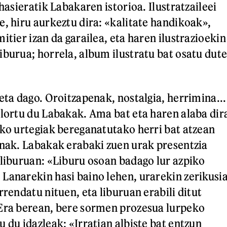
 hasieratik Labakaren istorioa. Ilustratzaileei
e, hiru aurkeztu dira: «kalitate handikoak»,
itier izan da garailea, eta haren ilustrazioekin
iburua; horrela, album ilustratu bat osatu dut
eta dago. Oroitzapenak, nostalgia, herrimina...
 lortu du Labakak. Ama bat eta haren alaba dir
zko urtegiak bereganatutako herri bat atzean
enak. Labakak erabaki zuen urak presentzia
 liburuan: «Liburu osoan badago lur azpiko
Lanarekin hasi baino lehen, urarekin zerikusi
rrendatu nituen, eta liburuan erabili ditut
 Era berean, bere sormen prozesua lurpeko
 du idazleak: «Irratian albiste bat entzun