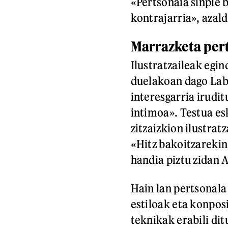
«Pertsonaia sinple 
kontrajarria», azal
Marrazketa per
Ilustratzaileak egi
duelakoan dago Laba
interesgarria irudit
intimoa». Testua esk
zitzaizkion ilustrat
«Hitz bakoitzarekin 
handia piztu zidan 
Hain lan pertsonala
estiloak eta konpos
teknikak erabili dit