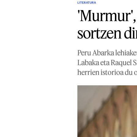
LITERATURA
'Murmur',
sortzen di
Peru Abarka lehiaket
Labaka eta Raquel S
herrien istorioa du 