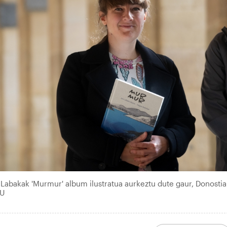
Labakak 'Murmur' album ilustratua aurkeztu dute gaur, Donostia
KU