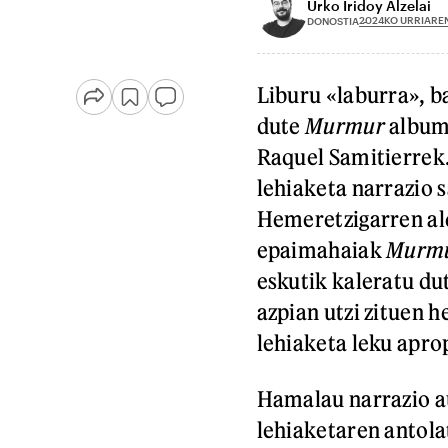
Urko Iridoy Alzelai
2024KO URRIARE
DONOSTIA
Liburu «laburra», b
dute
Murmur
album
Raquel Samitierrek
lehiaketa narrazio s
Hemeretzigarren ald
epaimahaiak
Murm
eskutik kaleratu du
azpian utzi zituen h
lehiaketa leku apro
Hamalau narrazio au
lehiaketaren antola