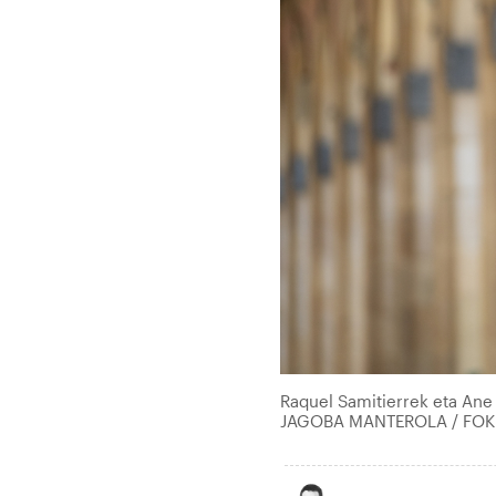
Raquel Samitierrek eta Ane 
JAGOBA MANTEROLA / FO