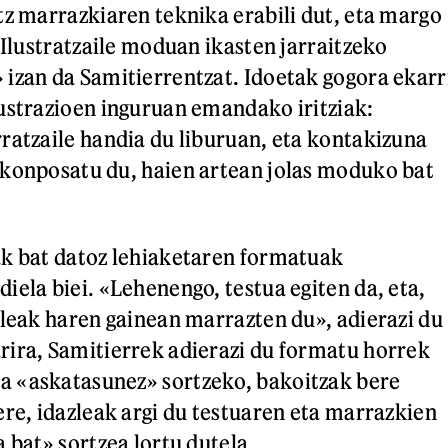
tz marrazkiaren teknika erabili dut, eta margo
 Ilustratzaile moduan ikasten jarraitzeko
izan da Samitierrentzat. Idoetak gogora ekarr
ustrazioen inguruan emandako iritziak:
ratzaile handia du liburuan, eta kontakizuna
 konposatu du, haien artean jolas moduko bat
ak bat datoz lehiaketaren formatuak
iela biei. «Lehenengo, testua egiten da, eta,
ileak haren gainean marrazten du», adierazi du
ira, Samitierrek adierazi du formatu horrek
 «askatasunez» sortzeko, bakoitzak bere
ere, idazleak argi du testuaren eta marrazkien
 bat» sortzea lortu dutela.