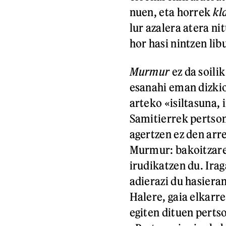
nuen, eta horrek
kl
lur azalera atera n
hor hasi nintzen lib
Murmur
ez da soili
esanahi eman dizkio
arteko «isiltasuna,
Samitierrek pertso
agertzen ez den arr
Murmur: bakoitzaren
irudikatzen du. Ira
adierazi du hasiera
Halere, gaia elkarr
egiten dituen perts