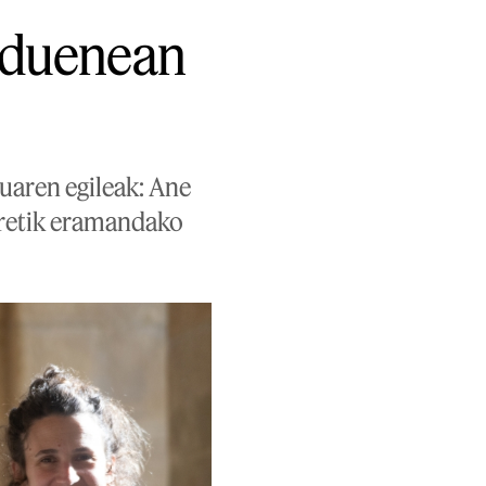
n duenean
tuaren egileak: Ane
urretik eramandako