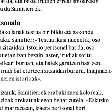
bat da, eta beste irudien errealismoarekin
du du Samitierrek.
tsonala
ndako lanak testua biribildu eta sakondu
ka. Samitier: «Testua ikusi nuenetik, oso
u zitzaidan. Istorio pertsonal bat da, oso
uetan izan bezain laster, irudiak sortu
zaileari buruan, eta haiek garatzen hasi zen.
irudi bat etortzen zitzaidan burura. Imajinazio
Aneren istorioak».
 izanik, Samitierrek erabaki zuen koloreak,
izioak orekatuak egon behar zutela. «Eskuzko
ut marraztean, izaera pertsonal hori