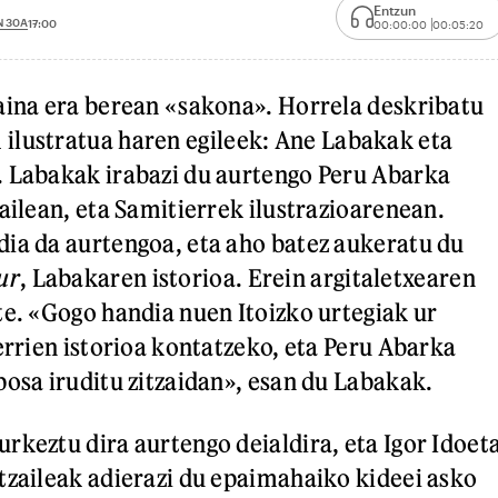
Entzun
N 30A
17:00
00:00:00
00:05:20
aina era berean «sakona». Horrela deskribatu
 ilustratua haren egileek: Ane Labakak eta
. Labakak irabazi du aurtengo Peru Abarka
ailean, eta Samitierrek ilustrazioarenean.
ia da aurtengoa, eta aho batez aukeratu du
ur
, Labakaren istorioa. Erein argitaletxearen
te. «Gogo handia nuen Itoizko urtegiak ur
errien istorioa kontatzeko, eta Peru Abarka
posa iruditu zitzaidan», esan du Labakak.
rkeztu dira aurtengo deialdira, eta Igor Idoet
tzaileak adierazi du epaimahaiko kideei asko