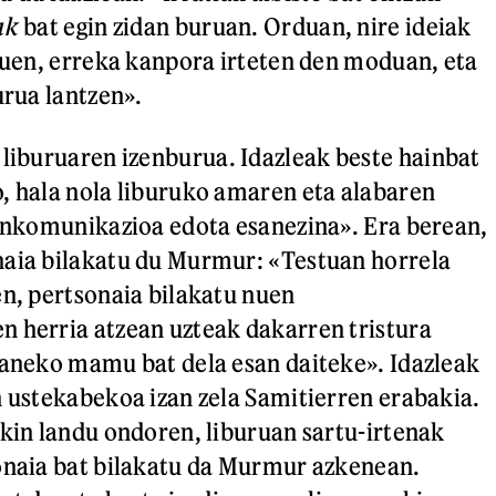
ak
bat egin zidan buruan. Orduan, nire ideiak
ituen, erreka kanpora irteten den moduan, eta
urua lantzen».
k liburuaren izenburua. Idazleak beste hainbat
, hala nola liburuko amaren eta alabaren
 inkomunikazioa edota esanezina». Era berean,
naia bilakatu du Murmur: «Testuan horrela
en, pertsonaia bilakatu nuen
 herria atzean uzteak dakarren tristura
ganeko mamu bat dela esan daiteke». Idazleak
n ustekabekoa izan zela Samitierren erabakia.
ekin landu ondoren, liburuan sartu-irtenak
onaia bat bilakatu da Murmur azkenean.