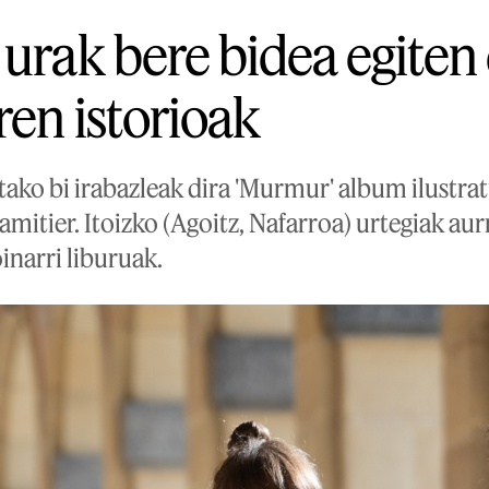
 urak bere bidea egite
ren istorioak
ako bi irabazleak dira 'Murmur' album ilustra
amitier. Itoizko (Agoitz, Nafarroa) urtegiak a
oinarri liburuak.