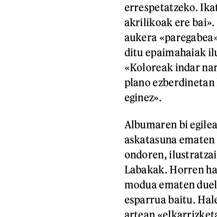
errespetatzeko. Ika
akrilikoak ere bai».
aukera «paregabea» 
ditu epaimahaiak il
«Koloreak indar nar
plano ezberdinetan
eginez».
Albumaren bi egile
askatasuna ematen d
ondoren, ilustratza
Labakak. Horren har
modua ematen duela
esparrua baitu. Hal
artean «elkarrizketa