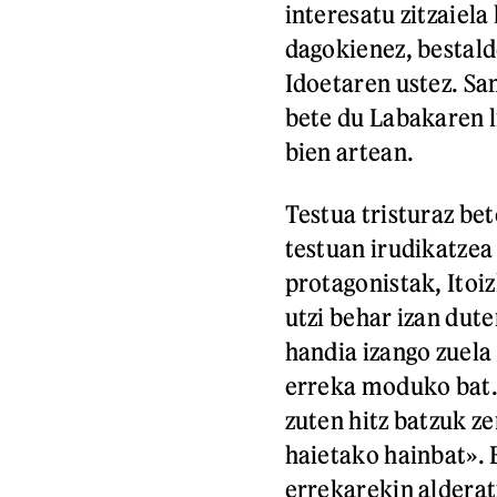
interesatu zitzaiela
dagokienez, bestald
Idoetaren ustez. Sam
bete du Labakaren l
bien artean.
Testua tristuraz bet
testuan irudikatzea
protagonistak, Itoi
utzi behar izan dut
handia izango zuela
erreka moduko bat. 
zuten hitz batzuk ze
haietako hainbat».
errekarekin alderatu