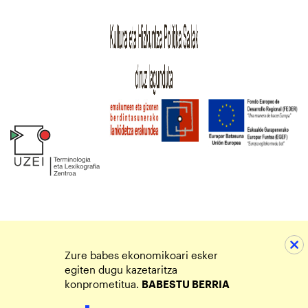
Zure babes ekonomikoari esker
egiten dugu kazetaritza
konprometitua.
BABESTU BERRIA