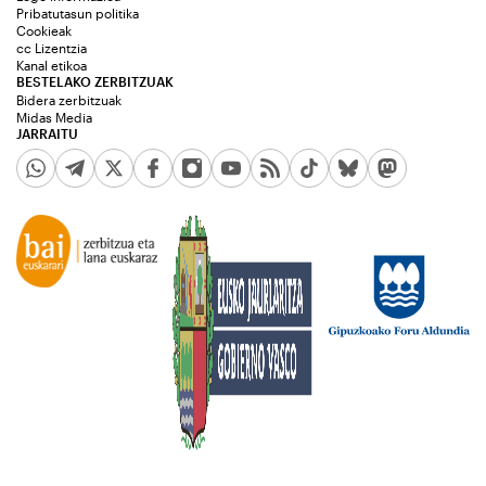
Pribatutasun politika
Cookieak
cc Lizentzia
Kanal etikoa
BESTELAKO ZERBITZUAK
Bidera zerbitzuak
Midas Media
JARRAITU