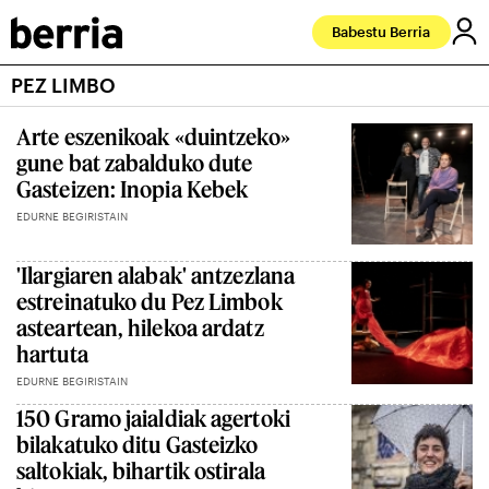
Babestu Berria
PEZ LIMBO
Arte eszenikoak «duintzeko»
gune bat zabalduko dute
Gasteizen: Inopia Kebek
EDURNE BEGIRISTAIN
'Ilargiaren alabak' antzezlana
estreinatuko du Pez Limbok
asteartean, hilekoa ardatz
hartuta
EDURNE BEGIRISTAIN
150 Gramo jaialdiak agertoki
bilakatuko ditu Gasteizko
saltokiak, bihartik ostirala