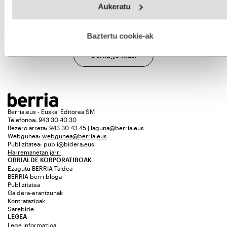
Aukeratu
fitxategiak erabiltzen ditu. Zure esperientzia eta zerbitzuak
hobetzeko asmoz, cookie teknologiaz baliatzen gara. Ohar
hau onartuz gero, teknologia hori erabiltzeko baimen
esplizitua ematen diguzu.
Gehiago irakurri
Baztertu cookie-ak
Gehiago ikusi
Berria.eus - Euskal Editorea SM
Telefonoa: 943 30 40 30
Bezero arreta: 943 30 43 45 | laguna@berria.eus
Webgunea:
webgunea@berria.eus
Publizitatea:
publi@bidera.eus
Harremanetan jarri
ORRIALDE KORPORATIBOAK
Ezagutu BERRIA Taldea
BERRIA berri bloga
Publizitatea
Galdera-erantzunak
Kontratazioak
Sarebide
LEGEA
Lege informazioa