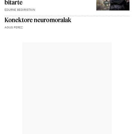
bitarte
EDURNE BEGIRISTAIN
Konektore neuromoralak
AGUS PEREZ