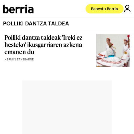
Babestu Berria
POLLIKI DANTZA TALDEA
Polliki dantza taldeak 'Ireki ez
hesteko' ikusgarriaren azkena
emanen du
XERMIN ETXEBARNE