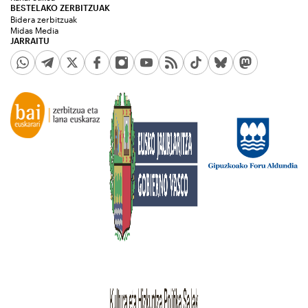
BESTELAKO ZERBITZUAK
Bidera zerbitzuak
Midas Media
JARRAITU