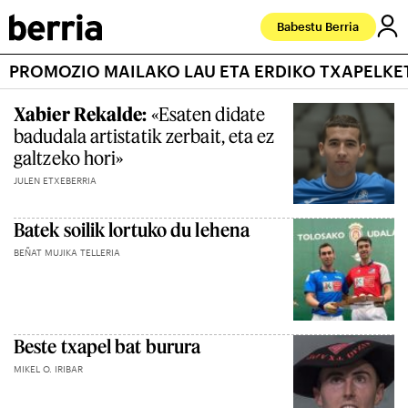
Babestu Berria
PROMOZIO MAILAKO LAU ETA ERDIKO TXAPELKE
Xabier Rekalde:
«Esaten didate
badudala artistatik zerbait, eta ez
galtzeko hori»
JULEN ETXEBERRIA
Batek soilik lortuko du lehena
BEÑAT MUJIKA TELLERIA
Beste txapel bat burura
MIKEL O. IRIBAR