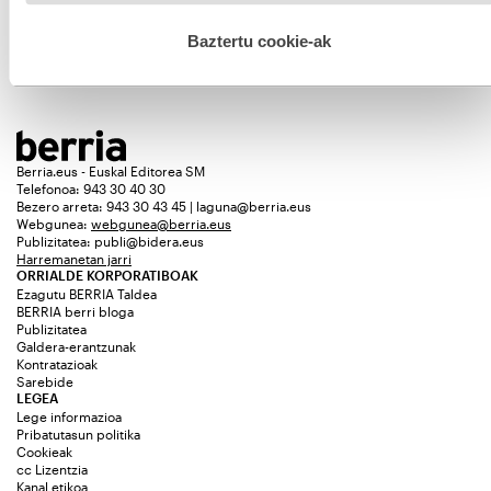
hau onartuz gero, teknologia hori erabiltzeko baimen
esplizitua ematen diguzu.
Gehiago irakurri
Baztertu cookie-ak
Gehiago ikusi
Berria.eus - Euskal Editorea SM
Telefonoa: 943 30 40 30
Bezero arreta: 943 30 43 45 | laguna@berria.eus
Webgunea:
webgunea@berria.eus
Publizitatea:
publi@bidera.eus
Harremanetan jarri
ORRIALDE KORPORATIBOAK
Ezagutu BERRIA Taldea
BERRIA berri bloga
Publizitatea
Galdera-erantzunak
Kontratazioak
Sarebide
LEGEA
Lege informazioa
Pribatutasun politika
Cookieak
cc Lizentzia
Kanal etikoa