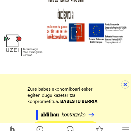
Zure babes ekonomikoari esker
egiten dugu kazetaritza
konprometitua.
BABESTU BERRIA
Egin zure ekarpena