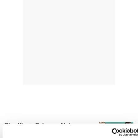
Elordik eta Egiguren V.ak
badauzkate finaleko pilotak