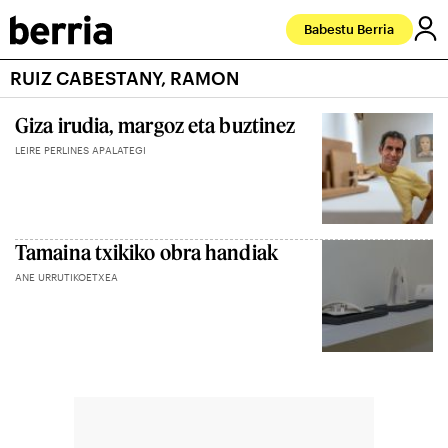
Babestu Berria
RUIZ CABESTANY, RAMON
Giza irudia, margoz eta buztinez
LEIRE PERLINES APALATEGI
Tamaina txikiko obra handiak
ANE URRUTIKOETXEA