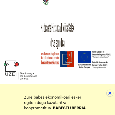
Zure babes ekonomikoari esker
egiten dugu kazetaritza
konprometitua.
BABESTU BERRIA