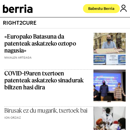
Babestu Berria
RIGHT2CURE
«Europako Batasuna da
patenteak askatzeko oztopo
nagusia»
MAIALEN ARTEAGA
COVID-19aren txertoen
patenteak askatzeko sinadurak
biltzen hasi dira
Birusak ez du mugarik, txertoek bai
ION ORZAIZ