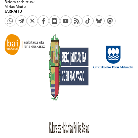
Bidera zerbitzuak
Midas Media
JARRAITU