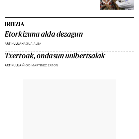
IRITZIA
Etorkizuna alda dezagun
ARTIKULUA
NAGUA ALBA
Txertoak, ondasun unibertsalak
ARTIKULUA
IÑIGO MARTINEZ ZATON