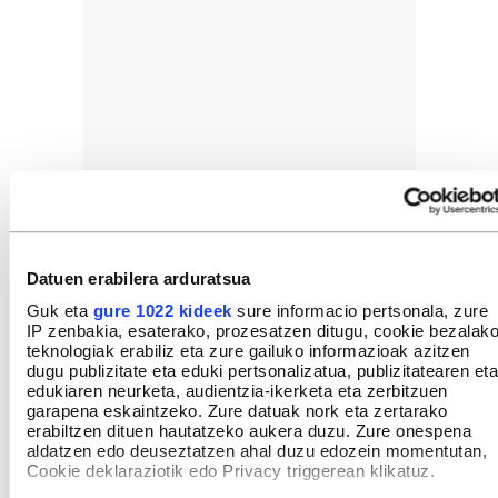
Datuen erabilera arduratsua
Guk eta
gure 1022 kideek
sure informacio pertsonala, zure
IP zenbakia, esaterako, prozesatzen ditugu, cookie bezalak
teknologiak erabiliz eta zure gailuko informazioak azitzen
dugu publizitate eta eduki pertsonalizatua, publizitatearen eta
edukiaren neurketa, audientzia-ikerketa eta zerbitzuen
garapena eskaintzeko. Zure datuak nork eta zertarako
erabiltzen dituen hautatzeko aukera duzu. Zure onespena
aldatzen edo deuseztatzen ahal duzu edozein momentutan,
Cookie deklaraziotik edo Privacy triggerean klikatuz.