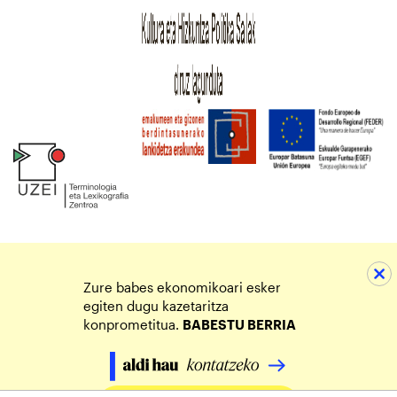
Zure babes ekonomikoari esker
egiten dugu kazetaritza
konprometitua.
BABESTU BERRIA