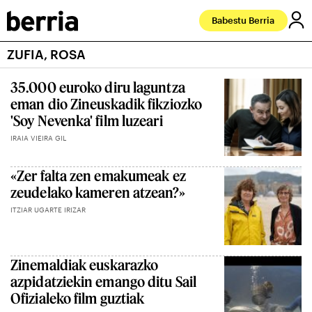
Babestu Berria
ZUFIA, ROSA
35.000 euroko diru laguntza
eman dio Zineuskadik fikziozko
'Soy Nevenka' film luzeari
IRAIA VIEIRA GIL
«Zer falta zen emakumeak ez
zeudelako kameren atzean?»
ITZIAR UGARTE IRIZAR
Zinemaldiak euskarazko
azpidatziekin emango ditu Sail
Ofizialeko film guztiak