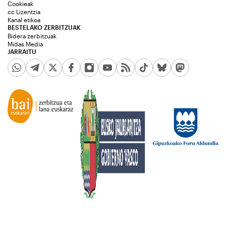
Cookieak
cc Lizentzia
Kanal etikoa
BESTELAKO ZERBITZUAK
Bidera zerbitzuak
Midas Media
JARRAITU