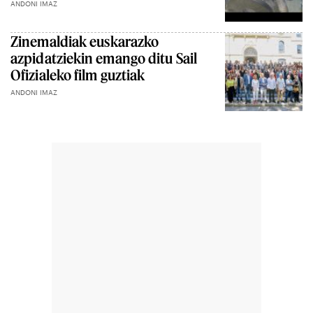
ANDONI IMAZ
Zinemaldiak euskarazko
azpidatziekin emango ditu Sail
Ofizialeko film guztiak
ANDONI IMAZ