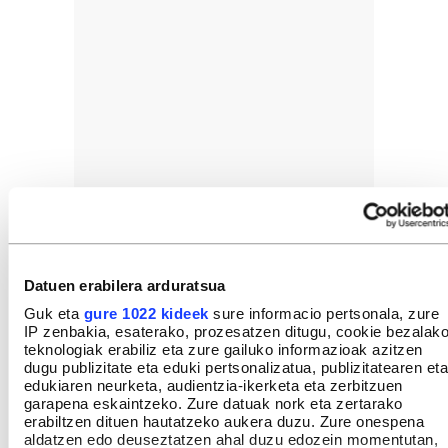
Datuen erabilera arduratsua
Guk eta
gure 1022 kideek
sure informacio pertsonala, zure
IP zenbakia, esaterako, prozesatzen ditugu, cookie bezalak
teknologiak erabiliz eta zure gailuko informazioak azitzen
dugu publizitate eta eduki pertsonalizatua, publizitatearen eta
edukiaren neurketa, audientzia-ikerketa eta zerbitzuen
garapena eskaintzeko. Zure datuak nork eta zertarako
erabiltzen dituen hautatzeko aukera duzu. Zure onespena
aldatzen edo deuseztatzen ahal duzu edozein momentutan,