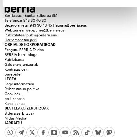
Berria.eus - Euskal Editorea SM
Telefonoa: 943 30 40 30
Bezero arreta: 943 30 43 45 | laguna@berria.eus
Webgunea:
webgunea@berria.eus
Publizitatea:
publi@bidera.eus
Harremanetan jarri
ORRIALDE KORPORATIBOAK
Ezagutu BERRIA Taldea
BERRIA berri bloga
Publizitatea
Galdera-erantzunak
Kontratazioak
Sarebide
LEGEA
Lege informazioa
Pribatutasun politika
Cookieak
cc Lizentzia
Kanal etikoa
BESTELAKO ZERBITZUAK
Bidera zerbitzuak
Midas Media
JARRAITU