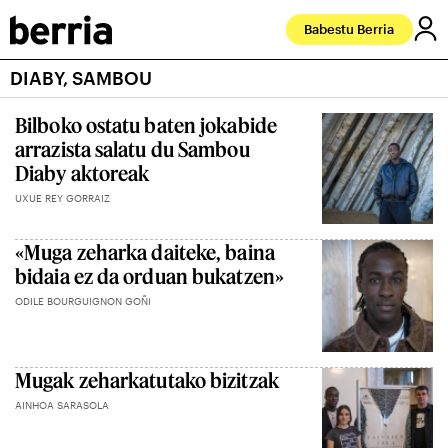
Babestu Berria
DIABY, SAMBOU
Bilboko ostatu baten jokabide
arrazista salatu du Sambou
Diaby aktoreak
UXUE REY GORRAIZ
«Muga zeharka daiteke, baina
bidaia ez da orduan bukatzen»
ODILE BOURGUIGNON GOÑI
Mugak zeharkatutako bizitzak
AINHOA SARASOLA