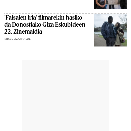
'Faisaien irla' filmarekin hasiko
da Donostiako Giza Eskubideen
22. Zinemaldia
MIKEL LIZARRALDE