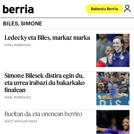
Babestu Berria
BILES, SIMONE
Ledecky eta Biles, markaz marka
MIKEL RODRIGUEZ
Simone Bilesek distira egin du,
eta urrea irabazi du bakarkako
finalean
MIKEL RODRIGUEZ
Bueltan da, eta onenean berriro
IÑAUT MATAUKO RADA