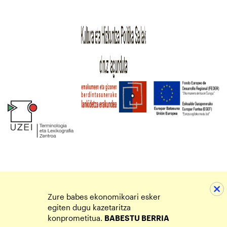
Zure babes ekonomikoari esker
egiten dugu kazetaritza
konprometitua.
BABESTU BERRIA