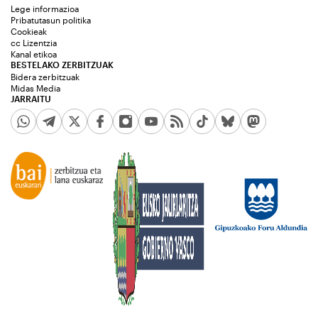
Lege informazioa
Pribatutasun politika
Cookieak
cc Lizentzia
Kanal etikoa
BESTELAKO ZERBITZUAK
Bidera zerbitzuak
Midas Media
JARRAITU