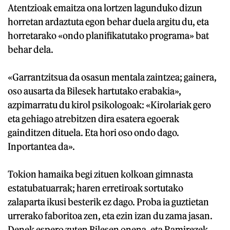
Atentzioak emaitza ona lortzen lagunduko dizun
horretan ardaztuta egon behar duela argitu du, eta
horretarako «ondo planifikatutako programa» bat
behar dela.
«Garrantzitsua da osasun mentala zaintzea; gainera,
oso ausarta da Bilesek hartutako erabakia»,
azpimarratu du kirol psikologoak: «Kirolariak gero
eta gehiago atrebitzen dira esatera egoerak
gainditzen dituela. Eta hori oso ondo dago.
Inportantea da».
Tokion hamaika begi zituen kolkoan gimnasta
estatubatuarrak; haren erretiroak sortutako
zalaparta ikusi besterik ez dago. Proba ia guztietan
urrerako faboritoa zen, eta ezin izan du zama jasan.
Denek espero zuten Bilesen onena, eta Ramirezek