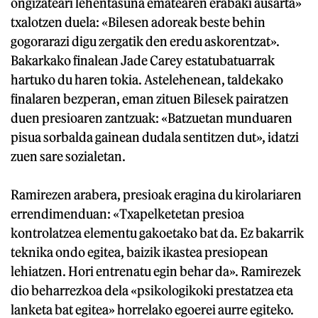
ongizateari lehentasuna ematearen erabaki ausarta»
txalotzen duela: «Bilesen adoreak beste behin
gogorarazi digu zergatik den eredu askorentzat».
Bakarkako finalean Jade Carey estatubatuarrak
hartuko du haren tokia. Astelehenean, taldekako
finalaren bezperan, eman zituen Bilesek pairatzen
duen presioaren zantzuak: «Batzuetan munduaren
pisua sorbalda gainean dudala sentitzen dut», idatzi
zuen sare sozialetan.
Ramirezen arabera, presioak eragina du kirolariaren
errendimenduan: «Txapelketetan presioa
kontrolatzea elementu gakoetako bat da. Ez bakarrik
teknika ondo egitea, baizik ikastea presiopean
lehiatzen. Hori entrenatu egin behar da». Ramirezek
dio beharrezkoa dela «psikologikoki prestatzea eta
lanketa bat egitea» horrelako egoerei aurre egiteko.