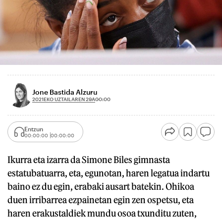
Jone Bastida Alzuru
2021EKO UZTAILAREN 29A
00:00
Entzun
00:00:00
00:00:00
Ikurra eta izarra da Simone Biles gimnasta
estatubatuarra, eta, egunotan, haren legatua indartu
baino ez du egin, erabaki ausart batekin. Ohikoa
duen irribarrea ezpainetan egin zen ospetsu, eta
haren erakustaldiek mundu osoa txunditu zuten,