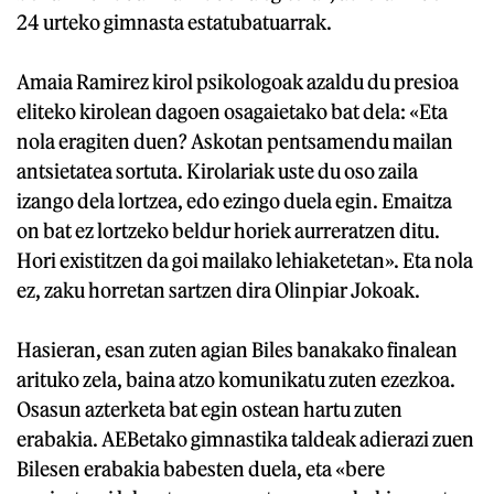
24 urteko gimnasta estatubatuarrak.
Amaia Ramirez kirol psikologoak azaldu du presioa
eliteko kirolean dagoen osagaietako bat dela: «Eta
nola eragiten duen? Askotan pentsamendu mailan
antsietatea sortuta. Kirolariak uste du oso zaila
izango dela lortzea, edo ezingo duela egin. Emaitza
on bat ez lortzeko beldur horiek aurreratzen ditu.
Hori existitzen da goi mailako lehiaketetan». Eta nola
ez, zaku horretan sartzen dira Olinpiar Jokoak.
Hasieran, esan zuten agian Biles banakako finalean
arituko zela, baina atzo komunikatu zuten ezezkoa.
Osasun azterketa bat egin ostean hartu zuten
erabakia. AEBetako gimnastika taldeak adierazi zuen
Bilesen erabakia babesten duela, eta «bere