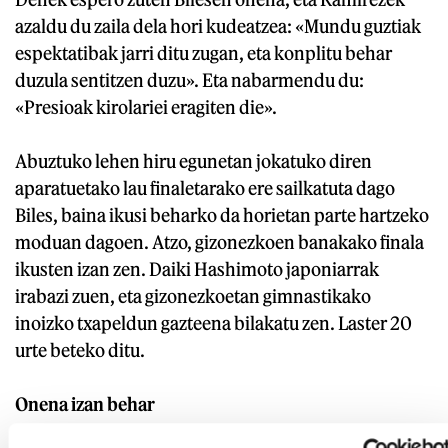
azaldu du zaila dela hori kudeatzea: «Mundu guztiak
espektatibak jarri ditu zugan, eta konplitu behar
duzula sentitzen duzu». Eta nabarmendu du:
«Presioak kirolariei eragiten die».
Abuztuko lehen hiru egunetan jokatuko diren
aparatuetako lau finaletarako ere sailkatuta dago
Biles, baina ikusi beharko da horietan parte hartzeko
moduan dagoen. Atzo, gizonezkoen banakako finala
ikusten izan zen. Daiki Hashimoto japoniarrak
irabazi zuen, eta gizonezkoetan gimnastikako
inoizko txapeldun gazteena bilakatu zen. Laster 20
urte beteko ditu.
Onena izan behar