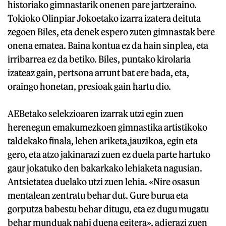
historiako gimnastarik onenen pare jartzeraino.
Tokioko Olinpiar Jokoetako izarra izatera deituta
zegoen Biles, eta denek espero zuten gimnastak bere
onena ematea. Baina kontua ez da hain sinplea, eta
irribarrea ez da betiko. Biles, puntako kirolaria
izateaz gain, pertsona arrunt bat ere bada, eta,
oraingo honetan, presioak gain hartu dio.
AEBetako selekzioaren izarrak utzi egin zuen
herenegun emakumezkoen gimnastika artistikoko
taldekako finala, lehen ariketa,jauzikoa, egin eta
gero, eta atzo jakinarazi zuen ez duela parte hartuko
gaur jokatuko den bakarkako lehiaketa nagusian.
Antsietatea duelako utzi zuen lehia. «Nire osasun
mentalean zentratu behar dut. Gure burua eta
gorputza babestu behar ditugu, eta ez dugu mugatu
behar munduak nahi duena egitera», adierazi zuen