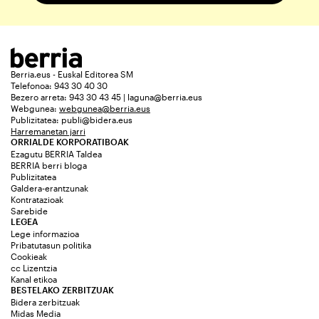
Berria.eus - Euskal Editorea SM
Telefonoa: 943 30 40 30
Bezero arreta: 943 30 43 45 | laguna@berria.eus
Webgunea:
webgunea@berria.eus
Publizitatea:
publi@bidera.eus
Harremanetan jarri
ORRIALDE KORPORATIBOAK
Ezagutu BERRIA Taldea
BERRIA berri bloga
Publizitatea
Galdera-erantzunak
Kontratazioak
Sarebide
LEGEA
Lege informazioa
Pribatutasun politika
Cookieak
cc Lizentzia
Kanal etikoa
BESTELAKO ZERBITZUAK
Bidera zerbitzuak
Midas Media