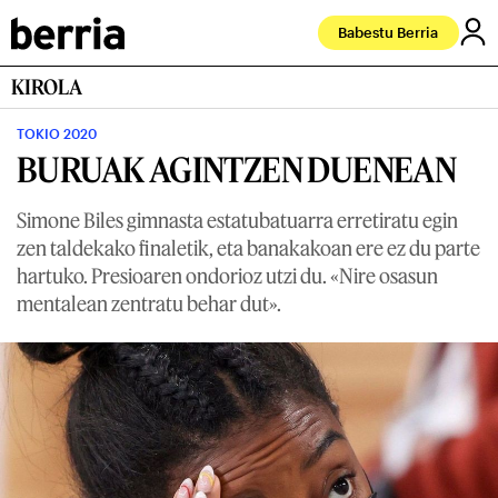
Babestu Berria
KIROLA
TOKIO 2020
BURUAK AGINTZEN DUENEAN
Simone Biles gimnasta estatubatuarra erretiratu egin
zen taldekako finaletik, eta banakakoan ere ez du parte
hartuko. Presioaren ondorioz utzi du. «Nire osasun
mentalean zentratu behar dut».