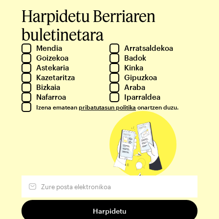
Harpidetu Berriaren
buletinetara
Mendia
Arratsaldekoa
Goizekoa
Badok
Astekaria
Kinka
Kazetaritza
Gipuzkoa
Bizkaia
Araba
Nafarroa
Iparraldea
Izena ematean
pribatutasun politika
onartzen duzu.