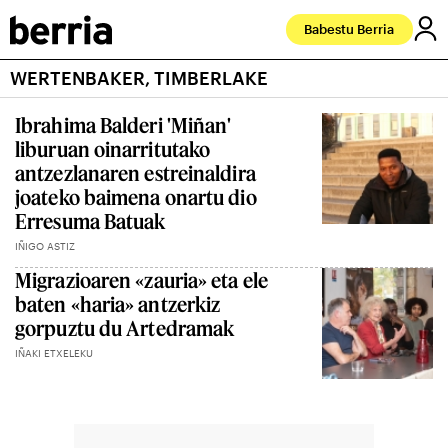
Babestu Berria
WERTENBAKER, TIMBERLAKE
Ibrahima Balderi 'Miñan'
liburuan oinarritutako
antzezlanaren estreinaldira
joateko baimena onartu dio
Erresuma Batuak
IÑIGO ASTIZ
Migrazioaren «zauria» eta ele
baten «haria» antzerkiz
gorpuztu du Artedramak
IÑAKI ETXELEKU