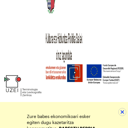
Zure babes ekonomikoari esker
egiten dugu kazetaritza