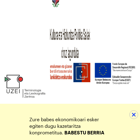
Zure babes ekonomikoari esker
egiten dugu kazetaritza
konprometitua.
BABESTU BERRIA