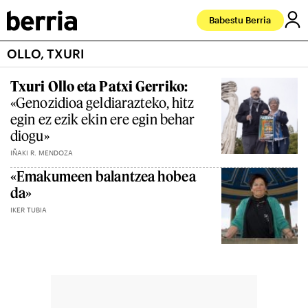
Babestu Berria
OLLO, TXURI
Txuri Ollo eta Patxi Gerriko:
«Genozidioa geldiarazteko, hitz
egin ez ezik ekin ere egin behar
diogu»
IÑAKI R. MENDOZA
«Emakumeen balantzea hobea
da»
IKER TUBIA