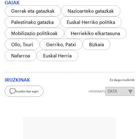
GAIAK
Gerrak eta gatazkak
Nazioarteko gatazkak
Palestinako gatazka
Euskal Herriko politika
Mobilizazio politikoak
Herriekiko elkartasuna
Ollo, Txuri
Gerriko, Patxi
Bizkaia
Nafarroa
Euskal Herria
IRUZKINAK
Ez dago iruzkinik
Iruzkin bat egin
ORDENATU