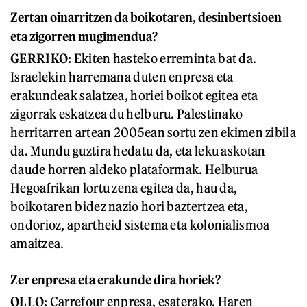
Zertan oinarritzen da boikotaren, desinbertsioen
eta zigorren mugimendua?
GERRIKO:
Ekiten hasteko erreminta bat da.
Israelekin harremana duten enpresa eta
erakundeak salatzea, horiei boikot egitea eta
zigorrak eskatzea du helburu. Palestinako
herritarren artean 2005ean sortu zen ekimen zibila
da. Mundu guztira hedatu da, eta leku askotan
daude horren aldeko plataformak. Helburua
Hegoafrikan lortu zena egitea da, hau da,
boikotaren bidez nazio hori baztertzea eta,
ondorioz, apartheid sistema eta kolonialismoa
amaitzea.
Zer enpresa eta erakunde dira horiek?
OLLO:
Carrefour enpresa, esaterako. Haren