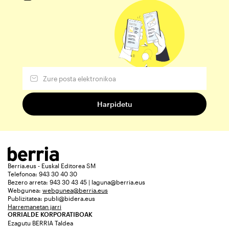
Berria.eus - Euskal Editorea SM
Telefonoa: 943 30 40 30
Bezero arreta: 943 30 43 45 | laguna@berria.eus
Webgunea:
webgunea@berria.eus
Publizitatea:
publi@bidera.eus
Harremanetan jarri
ORRIALDE KORPORATIBOAK
Ezagutu BERRIA Taldea