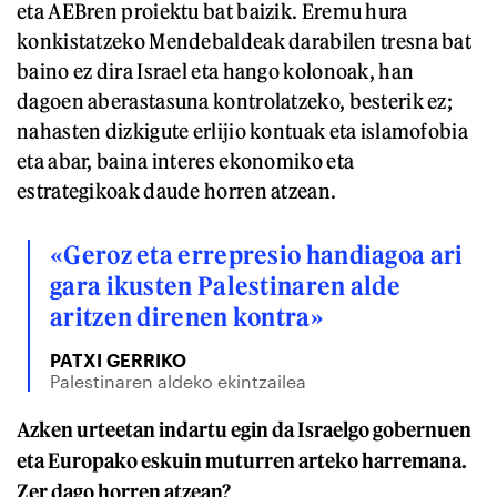
eta AEBren proiektu bat baizik. Eremu hura
konkistatzeko Mendebaldeak darabilen tresna bat
baino ez dira Israel eta hango kolonoak, han
dagoen aberastasuna kontrolatzeko, besterik ez;
nahasten dizkigute erlijio kontuak eta islamofobia
eta abar, baina interes ekonomiko eta
estrategikoak daude horren atzean.
«Geroz eta errepresio handiagoa ari
gara ikusten Palestinaren alde
aritzen direnen kontra»
PATXI GERRIKO
Palestinaren aldeko ekintzailea
Azken urteetan indartu egin da Israelgo gobernuen
eta Europako eskuin muturren arteko harremana.
Zer dago horren atzean?