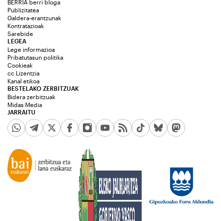
BERRIA berri bloga
Publizitatea
Galdera-erantzunak
Kontratazioak
Sarebide
LEGEA
Lege informazioa
Pribatutasun politika
Cookieak
cc Lizentzia
Kanal etikoa
BESTELAKO ZERBITZUAK
Bidera zerbitzuak
Midas Media
JARRAITU