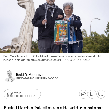
Patxi Gerriko eta Txuri Ollo, biharko manifestazioaren antolatzaileetako bi,
Iruñean, deialdiaren afixa eskuetan dutelarik. IÑIGO URIZ / FOKU
Iñaki R. Mendoza
2024KO URRIAREN 4A
IRUÑEA
05:00
Entzun
00:00:00
00:09:51
Euskal Herrian Palestinaren alde ari diren hainbat