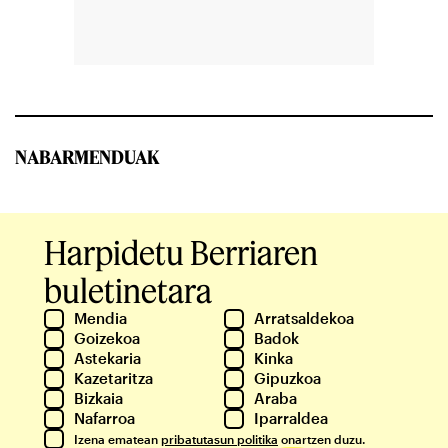
NABARMENDUAK
Harpidetu Berriaren
buletinetara
Mendia
Arratsaldekoa
Goizekoa
Badok
Astekaria
Kinka
Kazetaritza
Gipuzkoa
Bizkaia
Araba
Nafarroa
Iparraldea
Izena ematean
pribatutasun politika
onartzen duzu.