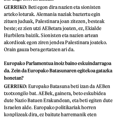
GERRIKO:
Beti egon dira nazien eta sionisten
arteko loturak. Alemania naziak baztertu egin
zituen juduak, Palestinara joan zitezen, besteak
beste; ez zien utzi AEBetara joaten, ez, Ekialde
Hurbilera baizik. Sionisten eta nazien artean
akordioak egon ziren jendea Palestinara joateko.
Orain gauza bera gertatzen ari da.
Europako Parlamentua inoiz baino eskuindarragoa
da. Zein da Europako Batasunaren egitekoa gatazka
honetan?
GERRIKO:
Europako Batasuna beti izan da AEBen
txotxongilo bat. AEBek, gainera, beto eskubidea
dute Nazio Batuen Erakundean, eta beti egiten dute
Israelen alde. Europako politikariak horren
konplizeak dira, ez baitute harremanik eten