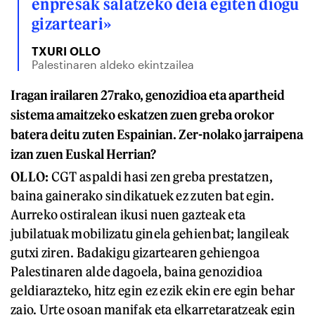
enpresak salatzeko deia egiten diogu
gizarteari»
TXURI OLLO
Palestinaren aldeko ekintzailea
Iragan irailaren 27rako, genozidioa eta apartheid
sistema amaitzeko eskatzen zuen greba orokor
batera deitu zuten Espainian. Zer-nolako jarraipena
izan zuen Euskal Herrian?
OLLO:
CGT aspaldi hasi zen greba prestatzen,
baina gainerako sindikatuek ez zuten bat egin.
Aurreko ostiralean ikusi nuen gazteak eta
jubilatuak mobilizatu ginela gehienbat; langileak
gutxi ziren. Badakigu gizartearen gehiengoa
Palestinaren alde dagoela, baina genozidioa
geldiarazteko, hitz egin ez ezik ekin ere egin behar
zaio. Urte osoan manifak eta elkarretaratzeak egin