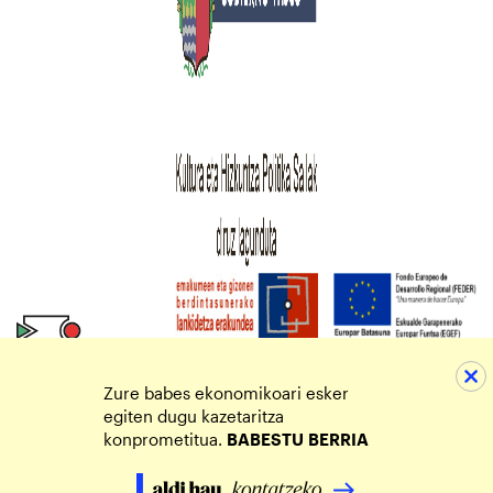
Zure babes ekonomikoari esker
egiten dugu kazetaritza
konprometitua.
BABESTU
BERRIA