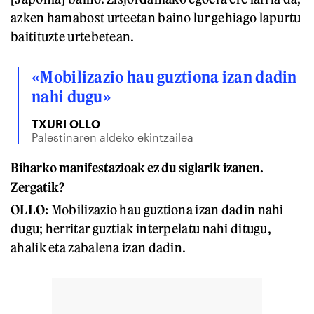
azken hamabost urteetan baino lur gehiago lapurtu
baitituzte urtebetean.
«Mobilizazio hau guztiona izan dadin
nahi dugu»
TXURI OLLO
Palestinaren aldeko ekintzailea
Biharko manifestazioak ez du siglarik izanen.
Zergatik?
OLLO:
Mobilizazio hau guztiona izan dadin nahi
dugu; herritar guztiak interpelatu nahi ditugu,
ahalik eta zabalena izan dadin.