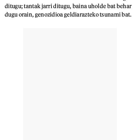
ditugu; tantak jarri ditugu, baina uholde bat behar
dugu orain, genozidioa geldiarazteko tsunami bat.