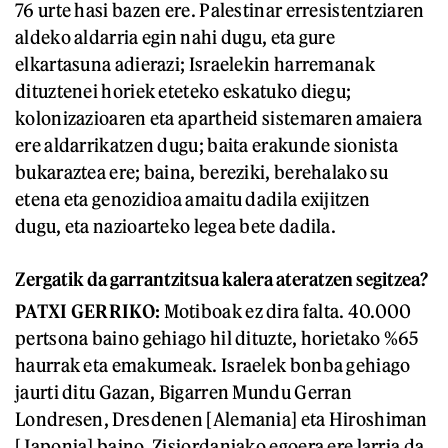
76 urte hasi bazen ere. Palestinar erresistentziaren
aldeko aldarria egin nahi dugu, eta gure
elkartasuna adierazi; Israelekin harremanak
dituztenei horiek eteteko eskatuko diegu;
kolonizazioaren eta apartheid sistemaren amaiera
ere aldarrikatzen dugu; baita erakunde sionista
bukaraztea ere; baina, bereziki, berehalako su
etena eta genozidioa amaitu dadila exijitzen
dugu, eta nazioarteko legea bete dadila.
Zergatik da garrantzitsua kalera ateratzen segitzea?
PATXI GERRIKO:
Motiboak ez dira falta. 40.000
pertsona baino gehiago hil dituzte, horietako %65
haurrak eta emakumeak. Israelek bonba gehiago
jaurti ditu Gazan, Bigarren Mundu Gerran
Londresen, Dresdenen [Alemania] eta Hiroshiman
[Japonia] baino. Zisjordaniako egoera ere larria da,