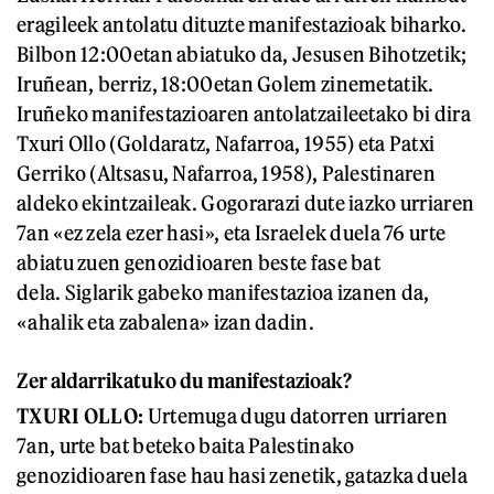
eragileek antolatu dituzte manifestazioak biharko.
Bilbon 12:00etan abiatuko da, Jesusen Bihotzetik;
Iruñean, berriz, 18:00etan Golem zinemetatik.
Iruñeko manifestazioaren antolatzaileetako bi dira
Txuri Ollo (Goldaratz, Nafarroa, 1955) eta Patxi
Gerriko (Altsasu, Nafarroa, 1958), Palestinaren
aldeko ekintzaileak. Gogorarazi dute iazko urriaren
7an «ez zela ezer hasi», eta Israelek duela 76 urte
abiatu zuen genozidioaren beste fase bat
dela. Siglarik gabeko manifestazioa izanen da,
«ahalik eta zabalena» izan dadin.
Zer aldarrikatuko du manifestazioak?
TXURI OLLO:
Urtemuga dugu datorren urriaren
7an, urte bat beteko baita Palestinako
genozidioaren fase hau hasi zenetik, gatazka duela