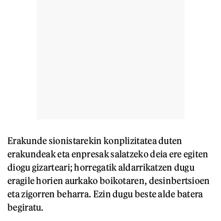
Erakunde sionistarekin konplizitatea duten
erakundeak eta enpresak salatzeko deia ere egiten
diogu gizarteari; horregatik aldarrikatzen dugu
eragile horien aurkako boikotaren, desinbertsioen
eta zigorren beharra. Ezin dugu beste alde batera
begiratu.