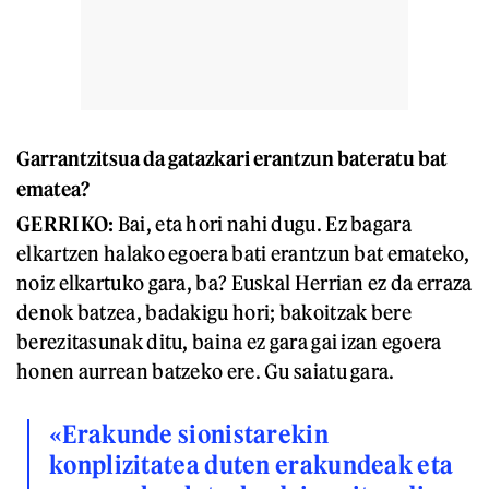
Garrantzitsua da gatazkari erantzun bateratu bat
ematea?
GERRIKO:
Bai, eta hori nahi dugu. Ez bagara
elkartzen halako egoera bati erantzun bat emateko,
noiz elkartuko gara, ba? Euskal Herrian ez da erraza
denok batzea, badakigu hori; bakoitzak bere
berezitasunak ditu, baina ez gara gai izan egoera
honen aurrean batzeko ere. Gu saiatu gara.
«Erakunde sionistarekin
konplizitatea duten erakundeak eta