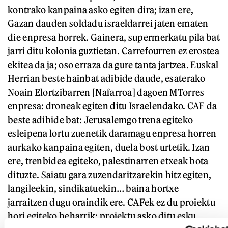
kontrako kanpaina asko egiten dira; izan ere,
Gazan dauden soldadu israeldarrei jaten ematen
die enpresa horrek. Gainera, supermerkatu pila bat
jarri ditu kolonia guztietan. Carrefourren ez erostea
ekitea da ja; oso erraza da gure tanta jartzea. Euskal
Herrian beste hainbat adibide daude, esaterako
Noain Elortzibarren [Nafarroa] dagoen MTorres
enpresa: droneak egiten ditu Israelendako. CAF da
beste adibide bat: Jerusalemgo trena egiteko
esleipena lortu zuenetik daramagu enpresa horren
aurkako kanpaina egiten, duela bost urtetik. Izan
ere, trenbidea egiteko, palestinarren etxeak bota
dituzte. Saiatu gara zuzendaritzarekin hitz egiten,
langileekin, sindikatuekin… baina hortxe
jarraitzen dugu oraindik ere. CAFek ez du proiektu
hori egiteko beharrik; proiektu asko ditu esku