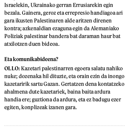
Israelekin, Ukrainako gerran Errusiarekin egin
bezala. Gainera, geroz eta errepresio handiagoa ari
gara ikusten Palestinaren alde aritzen direnen
kontra; azkenaldian ezaguna egin da Alemaniako
Poliziak palestinar bandera bat daraman haur bat
atxilotzen duen bideoa.
Eta komunikabideena?
OLLO:
Kazetari palestinarren egoera salatu nahiko
nuke; dozenaka hil dituzte, eta orain ezin da inongo
kazetaririk sartu Gazan. Gertatzen dena kontatzeko
ahalmena dute kazetariek, baina baita ardura
handia ere; guztiona da ardura, eta ez badugu ezer
egiten, konplizeak izanen gara.