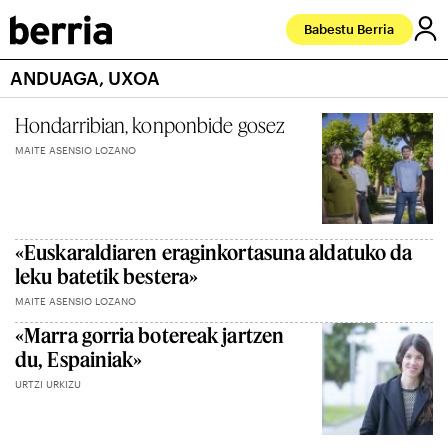
Babestu Berria
ANDUAGA, UXOA
Hondarribian, konponbide gosez
MAITE ASENSIO LOZANO
«Euskaraldiaren eraginkortasuna aldatuko da
leku batetik bestera»
MAITE ASENSIO LOZANO
«Marra gorria botereak jartzen
du, Espainiak»
URTZI URKIZU