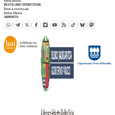
Kanal etikoa
BESTELAKO ZERBITZUAK
Bidera zerbitzuak
Midas Media
JARRAITU