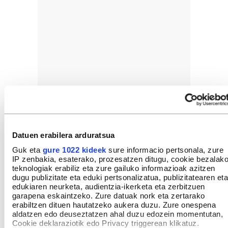
Datuen erabilera arduratsua
Guk eta
gure 1022 kideek
sure informacio pertsonala, zure
IP zenbakia, esaterako, prozesatzen ditugu, cookie bezalak
teknologiak erabiliz eta zure gailuko informazioak azitzen
dugu publizitate eta eduki pertsonalizatua, publizitatearen eta
edukiaren neurketa, audientzia-ikerketa eta zerbitzuen
garapena eskaintzeko. Zure datuak nork eta zertarako
erabiltzen dituen hautatzeko aukera duzu. Zure onespena
aldatzen edo deuseztatzen ahal duzu edozein momentutan,
Cookie deklaraziotik edo Privacy triggerean klikatuz.