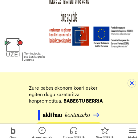
Zure babes ekonomikoari esker
egiten dugu kazetaritza
konprometitua.
BABESTU BERRIA
Egin zure ekarpena
Gaur
Azken berriak
Entzun BERRIA
Nire BERRIA
Atalak