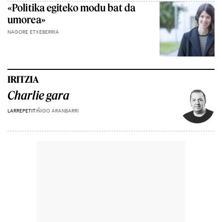
«Politika egiteko modu bat da
umorea»
NAGORE ETXEBERRIA
IRITZIA
Charlie gara
LARREPETIT
IÑIGO ARANBARRI