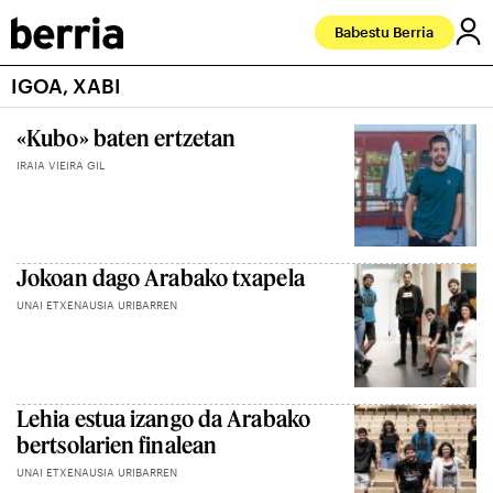
Babestu Berria
IGOA, XABI
«Kubo» baten ertzetan
IRAIA VIEIRA GIL
Jokoan dago Arabako txapela
UNAI ETXENAUSIA URIBARREN
Lehia estua izango da Arabako
bertsolarien finalean
UNAI ETXENAUSIA URIBARREN