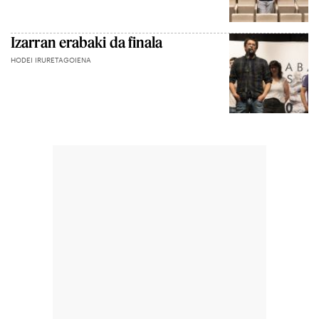
Izarran erabaki da finala
HODEI IRURETAGOIENA