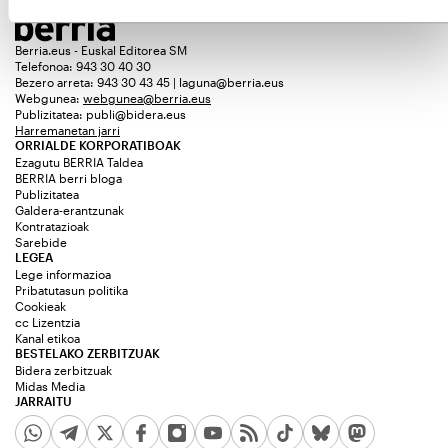
Berria.eus - Euskal Editorea SM
Telefonoa: 943 30 40 30
Bezero arreta: 943 30 43 45 | laguna@berria.eus
Webgunea:
webgunea@berria.eus
Publizitatea:
publi@bidera.eus
Harremanetan jarri
ORRIALDE KORPORATIBOAK
Ezagutu BERRIA Taldea
BERRIA berri bloga
Publizitatea
Galdera-erantzunak
Kontratazioak
Sarebide
LEGEA
Lege informazioa
Pribatutasun politika
Cookieak
cc Lizentzia
Kanal etikoa
BESTELAKO ZERBITZUAK
Bidera zerbitzuak
Midas Media
JARRAITU