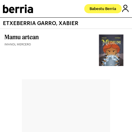
Babestu Berria
ETXEBERRIA GARRO, XABIER
Mamu artean
IMANOL MERCERO