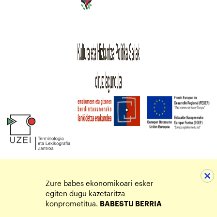
Zure babes ekonomikoari esker
egiten dugu kazetaritza
konprometitua.
BABESTU BERRIA