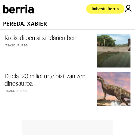
Babestu Berria
PEREDA, XABIER
Krokodiloen aitzindarien berri
ITSASO JAUREGI
Duela 120 milioi urte bizi izan zen
dinosauroa
ITSASO JAUREGI