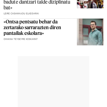
badute dantzari talde diziplinatu
bat»
LEIRE CASAMAJOU ELKEGARAI
«Ontsa pentsatu behar da
zertarako sarrarazten diren
pantailak eskolara»
OIHANA TEYSEYRE KOSKARAT