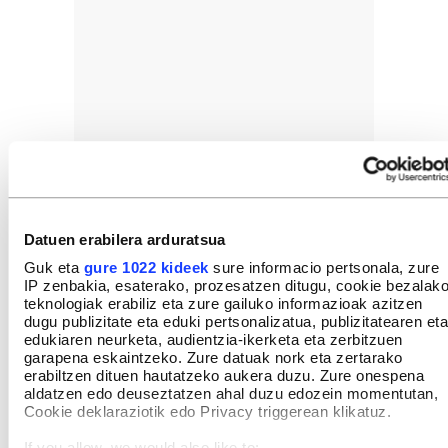
Datuen erabilera arduratsua
Guk eta
gure 1022 kideek
sure informacio pertsonala, zure
IP zenbakia, esaterako, prozesatzen ditugu, cookie bezalak
teknologiak erabiliz eta zure gailuko informazioak azitzen
dugu publizitate eta eduki pertsonalizatua, publizitatearen eta
edukiaren neurketa, audientzia-ikerketa eta zerbitzuen
garapena eskaintzeko. Zure datuak nork eta zertarako
erabiltzen dituen hautatzeko aukera duzu. Zure onespena
aldatzen edo deuseztatzen ahal duzu edozein momentutan,
Cookie deklaraziotik edo Privacy triggerean klikatuz.
If you allow, we would also like to: