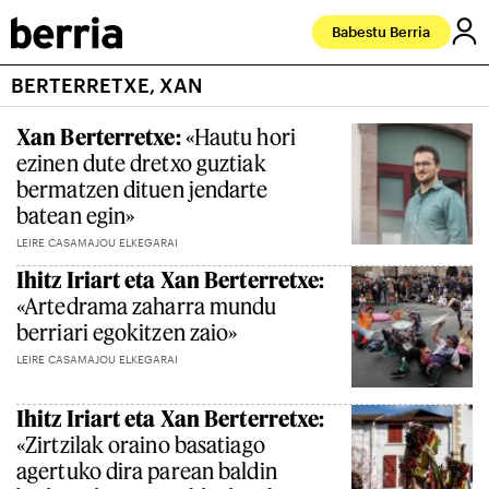
Babestu Berria
BERTERRETXE, XAN
Xan Berterretxe:
«Hautu hori
ezinen dute dretxo guztiak
bermatzen dituen jendarte
batean egin»
LEIRE CASAMAJOU ELKEGARAI
Ihitz Iriart eta Xan Berterretxe:
«Artedrama zaharra mundu
berriari egokitzen zaio»
LEIRE CASAMAJOU ELKEGARAI
Ihitz Iriart eta Xan Berterretxe:
«Zirtzilak oraino basatiago
agertuko dira parean baldin