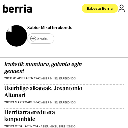
Babestu Berria
Xabier Mikel Errekondo
Jarraitu
Iruñetik mundura, galanta egin
genuen!
2021EKO APIRILAREN 27A
XABIER MIKEL ERREKONDO
Usurbilgo alkateak, Joxantonio
Altunari
2011KO MARTXOAREN 8A
XABIER MIKEL ERREKONDO
Herritarra eredu eta
konponbide
2011KO OTSAILAREN 26A
XABIER MIKEL ERREKONDO