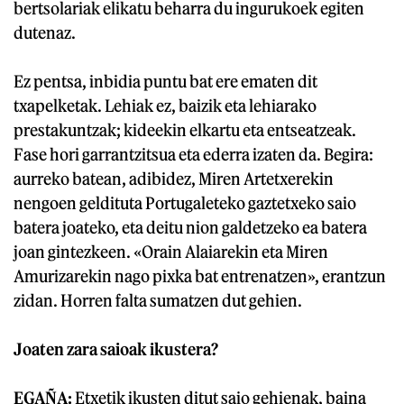
bertsolariak elikatu beharra du ingurukoek egiten
dutenaz.
Ez pentsa, inbidia puntu bat ere ematen dit
txapelketak. Lehiak ez, baizik eta lehiarako
prestakuntzak; kideekin elkartu eta entseatzeak.
Fase hori garrantzitsua eta ederra izaten da. Begira:
aurreko batean, adibidez, Miren Artetxerekin
nengoen geldituta Portugaleteko gaztetxeko saio
batera joateko, eta deitu nion galdetzeko ea batera
joan gintezkeen. «Orain Alaiarekin eta Miren
Amurizarekin nago pixka bat entrenatzen», erantzun
zidan. Horren falta sumatzen dut gehien.
Joaten zara saioak ikustera?
EGAÑA:
Etxetik ikusten ditut saio gehienak, baina