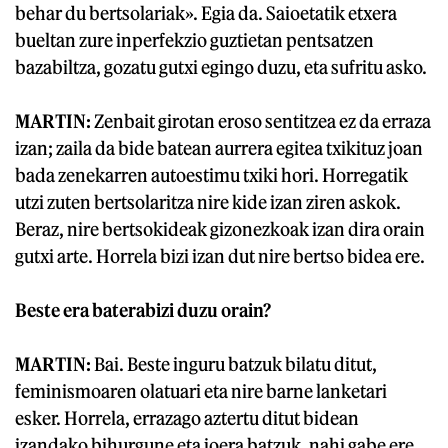
behar du bertsolariak». Egia da. Saioetatik etxera
bueltan zure inperfekzio guztietan pentsatzen
bazabiltza, gozatu gutxi egingo duzu, eta sufritu asko.
MARTIN:
Zenbait girotan eroso sentitzea ez da erraza
izan; zaila da bide batean aurrera egitea txikituz joan
bada zenekarren autoestimu txiki hori. Horregatik
utzi zuten bertsolaritza nire kide izan ziren askok.
Beraz, nire bertsokideak gizonezkoak izan dira orain
gutxi arte. Horrela bizi izan dut nire bertso bidea ere.
Beste era baterabizi duzu orain?
MARTIN:
Bai. Beste inguru batzuk bilatu ditut,
feminismoaren olatuari eta nire barne lanketari
esker. Horrela, errazago aztertu ditut bidean
izandako bihurgune eta joera batzuk, nahi gabe ere