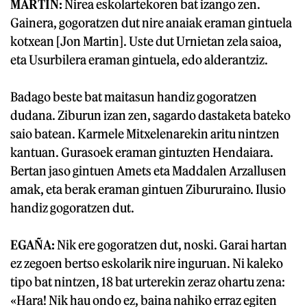
MARTIN:
Nirea eskolartekoren bat izango zen.
Gainera, gogoratzen dut nire anaiak eraman gintuela
kotxean [Jon Martin]. Uste dut Urnietan zela saioa,
eta Usurbilera eraman gintuela, edo alderantziz.
Badago beste bat maitasun handiz gogoratzen
dudana. Ziburun izan zen, sagardo dastaketa bateko
saio batean. Karmele Mitxelenarekin aritu nintzen
kantuan. Gurasoek eraman gintuzten Hendaiara.
Bertan jaso gintuen Amets eta Maddalen Arzallusen
amak, eta berak eraman gintuen Zibururaino. Ilusio
handiz gogoratzen dut.
EGAÑA:
Nik ere gogoratzen dut, noski. Garai hartan
ez zegoen bertso eskolarik nire inguruan. Ni kaleko
tipo bat nintzen, 18 bat urterekin zeraz ohartu zena:
«Hara! Nik hau ondo ez, baina nahiko erraz egiten