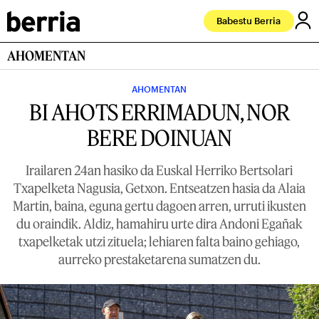
Babestu Berria
AHOMENTAN
AHOMENTAN
BI AHOTS ERRIMADUN, NOR
BERE DOINUAN
Irailaren 24an hasiko da Euskal Herriko Bertsolari
Txapelketa Nagusia, Getxon. Entseatzen hasia da Alaia
Martin, baina, eguna gertu dagoen arren, urruti ikusten
du oraindik. Aldiz, hamahiru urte dira Andoni Egañak
txapelketak utzi zituela; lehiaren falta baino gehiago,
aurreko prestaketarena sumatzen du.