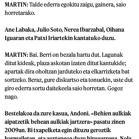
MARTIN:
Talde ederra egokitu zaigu, gainera, saio
horretarako.
Ane Labaka, Julio Soto, Nerea Ibarzabal, Oihana
Iguaran eta Patxi Iriartekin kantatuko duzu.
MARTIN:
Bai. Berri on bezala hartu dut. Lagunak
ditut kideak, plaza askotan izaten ditut kantukide;
apartak dira oholtzan jarduteko eta elkarrizketa bat
sortzeko. Beraz, gure diskurtso eta tonuekin, uste dut
giro ederra sortu daitekeela saio horretan. Gogoz
nago.
Bestelakoa da zure kasua, Andoni. «Behien aulkiak
aipatzetik behean aulkiak jartzera» pasatu zinen
2009an. Bi txapelketa egin dituzu geroztik
harmailetan, eta aurtengoa duzu hirugarrena. Nola