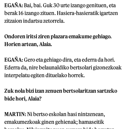
EGAÑA:
Bai, bai. Guk 30 urte izango genituen, eta
berak 16 izango zituen. Hasiera-hasieratik igartzen
zitzaion indartsu zetorrela.
Ondoren iritsi ziren plazara emakume gehiago.
Horien artean, Alaia.
EGAÑA:
Gero eta gehiago dira, eta ederra da hori.
Ederra da, nire belaunaldiko bertsolari gizonezkoak
interpelatu egiten dituelako horrek.
Zuk nola bizi izan zenuen bertsolaritzan sartzeko
bide hori, Alaia?
MARTIN:
Ni bertso eskolan hasi nintzenean,
emakumezkoak ginen gehienak; hamaseitik