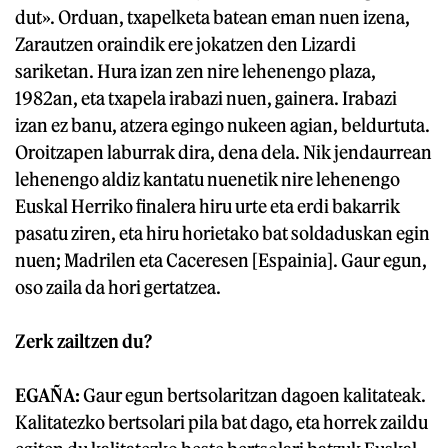
dut». Orduan, txapelketa batean eman nuen izena,
Zarautzen oraindik ere jokatzen den Lizardi
sariketan. Hura izan zen nire lehenengo plaza,
1982an, eta txapela irabazi nuen, gainera. Irabazi
izan ez banu, atzera egingo nukeen agian, beldurtuta.
Oroitzapen laburrak dira, dena dela. Nik jendaurrean
lehenengo aldiz kantatu nuenetik nire lehenengo
Euskal Herriko finalera hiru urte eta erdi bakarrik
pasatu ziren, eta hiru horietako bat soldaduskan egin
nuen; Madrilen eta Caceresen [Espainia]. Gaur egun,
oso zaila da hori gertatzea.
Zerk zailtzen du?
EGAÑA:
Gaur egun bertsolaritzan dagoen kalitateak.
Kalitatezko bertsolari pila bat dago, eta horrek zaildu