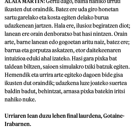
ALAIA MARTIN:
Gertu dago, baina nahiko urruti
ikusten dut oraindik. Batez ere uda giro honetan
sartu garelako eta kosta egiten delako burua
udazkenean jartzen. Hala ere, ilusioz begiratzen diot;
lanean ere orain denboratxo bat hasi nintzen. Orain
arte, barne lanean edo gogoetan aritu naiz, batez ere;
barrua eta gorputza askatzen, etor daitekeenaren
intuizioa eduki ahal izateko. Hasi gara pixka bat
taldean biltzen, saioen simulakro txiki batzuk egiten.
Hemendik eta urrira arte egiteko dagoen bide gisa
ikusten dut oraindik; udazkena luze joateko suertea
baldin badut, behintzat, arnasa pixka batekin iritsi
nahiko nuke.
Urriaren 1ean duzu lehen final laurdena, Gotaine-
Irabarnen.