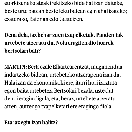
etorkizuneko ateak irekitzeko bide bat izan daiteke,
beste urte batean beste leku batean egin ahal izateko;
esaterako, Baionan edo Gasteizen.
Dena dela, iaz behar zuen txapelketak. Pandemiak
urtebete atzeratu du. Nola eragiten dio horrek
bertsolari bati?
MARTIN:
Bertsozale Elkartearentzat, mugimendua
indartzeko bidean, urtebeteko atzerapena izan da.
Hala izan da ekonomikoki ere, iturri hori izoztuta
egon baita urtebetez. Bertsolari bezala, uste dut
denoi eragin digula, eta, beraz, urtebete atzeratu
arren, aurtengo txapelketari ere eragingo diola.
Eta iaz egin izan balitz?