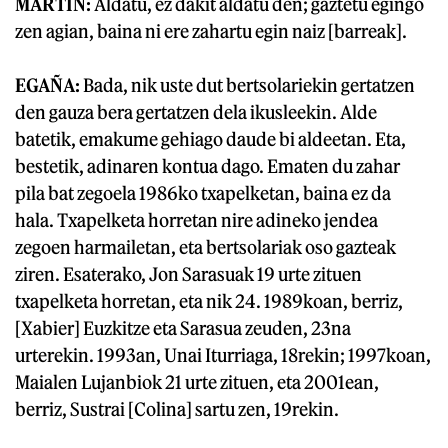
MARTIN:
Aldatu, ez dakit aldatu den; gaztetu egingo
zen agian, baina ni ere zahartu egin naiz [barreak].
EGAÑA:
Bada, nik uste dut bertsolariekin gertatzen
den gauza bera gertatzen dela ikusleekin. Alde
batetik, emakume gehiago daude bi aldeetan. Eta,
bestetik, adinaren kontua dago. Ematen du zahar
pila bat zegoela 1986ko txapelketan, baina ez da
hala. Txapelketa horretan nire adineko jendea
zegoen harmailetan, eta bertsolariak oso gazteak
ziren. Esaterako, Jon Sarasuak 19 urte zituen
txapelketa horretan, eta nik 24. 1989koan, berriz,
[Xabier] Euzkitze eta Sarasua zeuden, 23na
urterekin. 1993an, Unai Iturriaga, 18rekin; 1997koan,
Maialen Lujanbiok 21 urte zituen, eta 2001ean,
berriz, Sustrai [Colina] sartu zen, 19rekin.