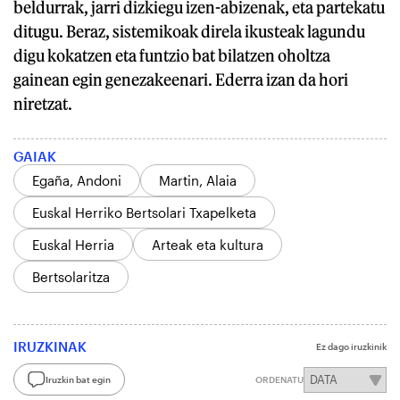
beldurrak, jarri dizkiegu izen-abizenak, eta partekatu
ditugu. Beraz, sistemikoak direla ikusteak lagundu
digu kokatzen eta funtzio bat bilatzen oholtza
gainean egin genezakeenari. Ederra izan da hori
niretzat.
GAIAK
Egaña, Andoni
Martin, Alaia
Euskal Herriko Bertsolari Txapelketa
Euskal Herria
Arteak eta kultura
Bertsolaritza
IRUZKINAK
Ez dago iruzkinik
Iruzkin bat egin
ORDENATU