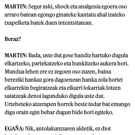
MARTIN:
Segur aski, shock eta analgesia egoera oso
arraro batean egongo ginateke kantatu ahal izateko
txapelketa batek duen intentsitatean.
Beraz?
MARTIN:
Bada, uste dut gose handiz hartuko dugula
elkartzeko, partekatzeko eta hunkitzeko aukera hori.
Mundua lehen ere ez zegoen oso zuzen, baina
bereziki hankaz gora dagoenean hanka zola horiei
elkarrekin begiratzeak eta elkarri lokarriak lotzen
saiatzeak denoi lagunduko digula uste dut.
Urtebeteko atzerapen horrek beste indar bat emango
digu orain egin behar dugun bide hori egiteko.
EGAÑA:
Nik, antolakuntzaren aldetik, ez diot