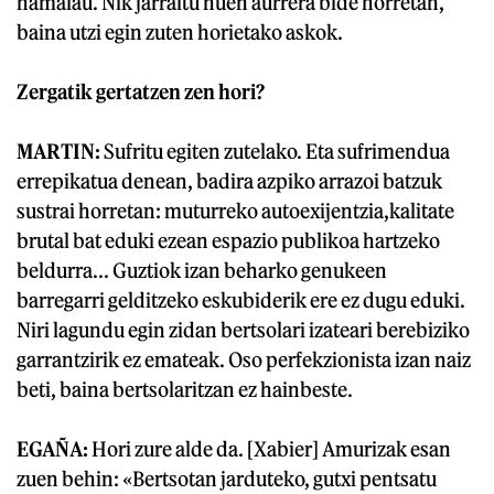
hamalau. Nik jarraitu nuen aurrera bide horretan,
baina utzi egin zuten horietako askok.
Zergatik gertatzen zen hori?
MARTIN:
Sufritu egiten zutelako. Eta sufrimendua
errepikatua denean, badira azpiko arrazoi batzuk
sustrai horretan: muturreko autoexijentzia,kalitate
brutal bat eduki ezean espazio publikoa hartzeko
beldurra... Guztiok izan beharko genukeen
barregarri gelditzeko eskubiderik ere ez dugu eduki.
Niri lagundu egin zidan bertsolari izateari berebiziko
garrantzirik ez emateak. Oso perfekzionista izan naiz
beti, baina bertsolaritzan ez hainbeste.
EGAÑA:
Hori zure alde da. [Xabier] Amurizak esan
zuen behin: «Bertsotan jarduteko, gutxi pentsatu