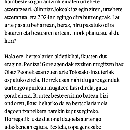
hainbesteko garrantzirik ematen urtebete
atzeratzeari. Olinpiar Jokoak iaz egin ziren, urtebete
atzeratuta, eta 2024an egingo dira hurrengoak. Lau
urte pasatu beharrean, beraz, hiru pasatuko dira
bataren eta bestearen artean. Inork planteatu al du
hori?
Hala ere, bertsolarien aldetik bai, ikusten dut
eragina. Pentsa! Gure agendak ez ziren mugitzen hasi
Olatz Peonek esan zuen arte Tolosako inauteriak
ospatuko zirela. Horrek esan nahi du gure agendak
aurtengo apirilean mugitzen hasi direla, gutxi
gorabehera. Bi urtez beste erritmo batean bizi
ondoren, ikusi beharko da ea bertsolaria nola
dagoen txapelketa batekin tupust egiteko.
Horregatik, uste dut ongi dagoela aurtengo
udazkenean egitea. Bestela, topa genezake