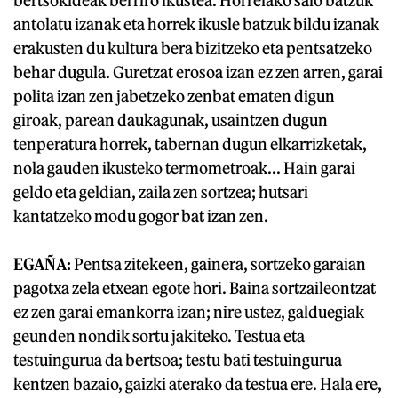
bertsokideak berriro ikustea. Horrelako saio batzuk
antolatu izanak eta horrek ikusle batzuk bildu izanak
erakusten du kultura bera bizitzeko eta pentsatzeko
behar dugula. Guretzat erosoa izan ez zen arren, garai
polita izan zen jabetzeko zenbat ematen digun
giroak, parean daukagunak, usaintzen dugun
tenperatura horrek, tabernan dugun elkarrizketak,
nola gauden ikusteko termometroak... Hain garai
geldo eta geldian, zaila zen sortzea; hutsari
kantatzeko modu gogor bat izan zen.
EGAÑA:
Pentsa zitekeen, gainera, sortzeko garaian
pagotxa zela etxean egote hori. Baina sortzaileontzat
ez zen garai emankorra izan; nire ustez, galduegiak
geunden nondik sortu jakiteko. Testua eta
testuingurua da bertsoa; testu bati testuingurua
kentzen bazaio, gaizki aterako da testua ere. Hala ere,