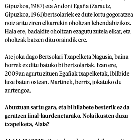
Gipuzkoa, 1987) eta Andoni Egaña (Zarautz,
Gipuzkoa, 1961)bertsolariek ez dute lortu gogoratzea
noiz aritu ziren elkarrekin oholtzan lehendabizikoz.
Hala ere, badakite oholtzan ezagutu zutela elkar, eta
oholtzak batzen ditu oraindik ere.
Ate joka dago Bertsolari Txapelketa Nagusia, baina
horrek ez ditu batuko bi bertsolariak. Izan ere,
2009an agurtu zituen Egañak txapelketak, ibilbide
luze baten ostean. Martinek, berriz, jokatuko du
aurtengoa.
Abuztuan sartu gara, eta bi hilabete besterik ez da
geratzen final-laurdenetarako. Nola ikusten duzu
txapelketa, Alaia?