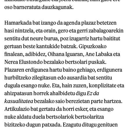
oso barneratuta dauzkagunak.
Hamarkada bat izango da agenda plazaz betetzen
hasi nintzela, eta orain, gero eta gerri zabalagoarekin
sentitu dut neure burua, poz izugarriz hartu baititut
gertuan beste kantukide batzuk. Gipuzkoako
finalean, adibidez, Oihana Iguaran, Ane Labaka eta
Nerea Elustondo bezalako bertsolari puskak.
Plazaren erdigunea hartu baino gehiago, erdigunera
hurbiltzeko zilegitasun edo ausardia bat sentitu
dugula esango nuke. Eta, hain zuzen, konplizitate eta
ahizpatasun horrek ahalbidetu digu
Ez da
kasualitatea
bezalako saio berezietan parte hartzea.
Artikulazio bat gertatu da horri esker, eta esango
nuke aldatu duela bertsolariok bertsolaritza
bizitzeko dugun patxada. Ezagutu ditugu genituen