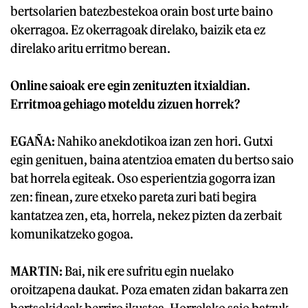
bertsolarien batezbestekoa orain bost urte baino
okerragoa. Ez okerragoak direlako, baizik eta ez
direlako aritu erritmo berean.
Online saioak ere egin zenituzten itxialdian.
Erritmoa gehiago moteldu zizuen horrek?
EGAÑA:
Nahiko anekdotikoa izan zen hori. Gutxi
egin genituen, baina atentzioa ematen du bertso saio
bat horrela egiteak. Oso esperientzia gogorra izan
zen: finean, zure etxeko pareta zuri bati begira
kantatzea zen, eta, horrela, nekez pizten da zerbait
komunikatzeko gogoa.
MARTIN:
Bai, nik ere sufritu egin nuelako
oroitzapena daukat. Poza ematen zidan bakarra zen