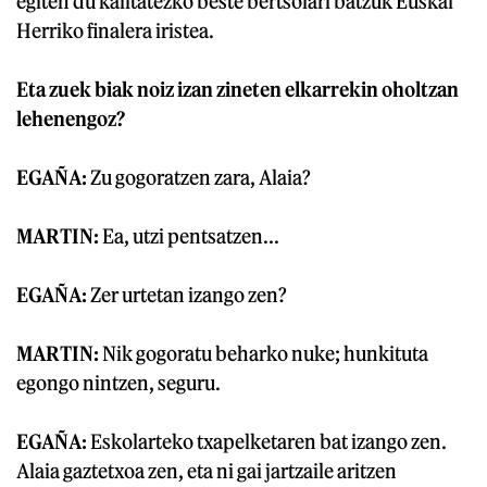
egiten du kalitatezko beste bertsolari batzuk Euskal
Herriko finalera iristea.
Eta zuek biak noiz izan zineten elkarrekin oholtzan
lehenengoz?
EGAÑA:
Zu gogoratzen zara, Alaia?
MARTIN:
Ea, utzi pentsatzen...
EGAÑA:
Zer urtetan izango zen?
MARTIN:
Nik gogoratu beharko nuke; hunkituta
egongo nintzen, seguru.
EGAÑA:
Eskolarteko txapelketaren bat izango zen.
Alaia gaztetxoa zen, eta ni gai jartzaile aritzen