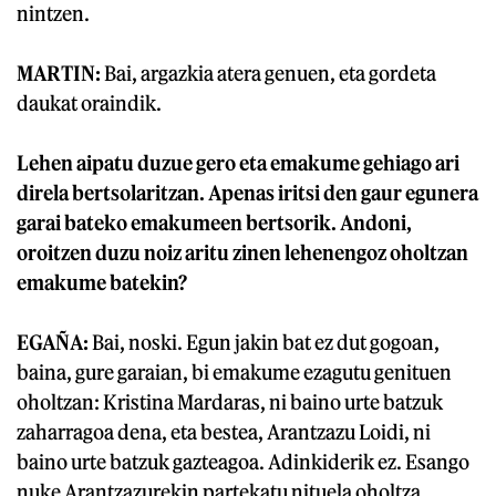
nintzen.
MARTIN:
Bai, argazkia atera genuen, eta gordeta
daukat oraindik.
Lehen aipatu duzue gero eta emakume gehiago ari
direla bertsolaritzan. Apenas iritsi den gaur egunera
garai bateko emakumeen bertsorik. Andoni,
oroitzen duzu noiz aritu zinen lehenengoz oholtzan
emakume batekin?
EGAÑA:
Bai, noski. Egun jakin bat ez dut gogoan,
baina, gure garaian, bi emakume ezagutu genituen
oholtzan: Kristina Mardaras, ni baino urte batzuk
zaharragoa dena, eta bestea, Arantzazu Loidi, ni
baino urte batzuk gazteagoa. Adinkiderik ez. Esango
nuke Arantzazurekin partekatu nituela oholtza