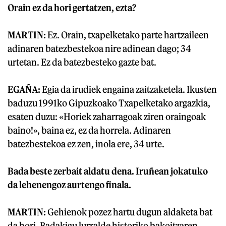
Orain ez da hori gertatzen, ezta?
MARTIN:
Ez. Orain, txapelketako parte hartzaileen
adinaren batezbestekoa nire adinean dago; 34
urtetan. Ez da batezbesteko gazte bat.
EGAÑA:
Egia da irudiek engaina zaitzaketela. Ikusten
baduzu 1991ko Gipuzkoako Txapelketako argazkia,
esaten duzu: «Horiek zaharragoak ziren oraingoak
baino!», baina ez, ez da horrela. Adinaren
batezbestekoa ez zen, inola ere, 34 urte.
Bada beste zerbait aldatu dena. Iruñean jokatuko
da lehenengoz aurtengo finala.
MARTIN:
Gehienok pozez hartu dugun aldaketa bat
da hori. Badakigu lurralde historiko bakoitzaren