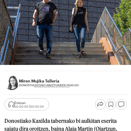
Miren Mujika Telleria
2022KO ABUZTUAREN 7A
DONOSTIA
00:00
Entzun
00:00:00
00:00:00
Donostiako Kaxilda tabernako bi aulkitan eserita
saiatu dira oroitzen, baina Alaia Martin (Oiartzun,