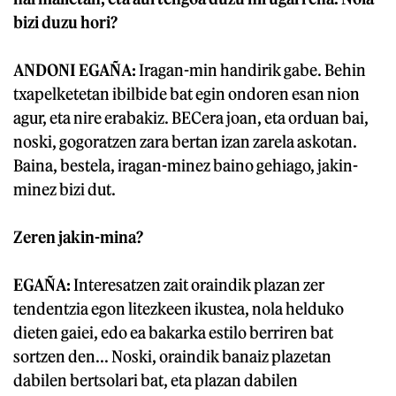
bizi duzu hori?
ANDONI EGAÑA:
Iragan-min handirik gabe. Behin
txapelketetan ibilbide bat egin ondoren esan nion
agur, eta nire erabakiz. BECera joan, eta orduan bai,
noski, gogoratzen zara bertan izan zarela askotan.
Baina, bestela, iragan-minez baino gehiago, jakin-
minez bizi dut.
Zeren jakin-mina?
EGAÑA:
Interesatzen zait oraindik plazan zer
tendentzia egon litezkeen ikustea, nola helduko
dieten gaiei, edo ea bakarka estilo berriren bat
sortzen den... Noski, oraindik banaiz plazetan
dabilen bertsolari bat, eta plazan dabilen