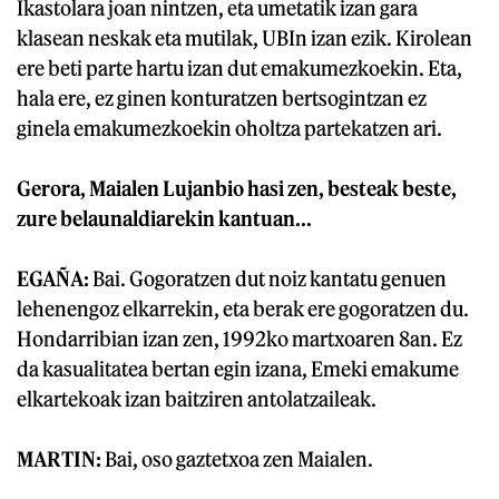
Ikastolara joan nintzen, eta umetatik izan gara
klasean neskak eta mutilak, UBIn izan ezik. Kirolean
ere beti parte hartu izan dut emakumezkoekin. Eta,
hala ere, ez ginen konturatzen bertsogintzan ez
ginela emakumezkoekin oholtza partekatzen ari.
Gerora, Maialen Lujanbio hasi zen, besteak beste,
zure belaunaldiarekin kantuan...
EGAÑA:
Bai. Gogoratzen dut noiz kantatu genuen
lehenengoz elkarrekin, eta berak ere gogoratzen du.
Hondarribian izan zen, 1992ko martxoaren 8an. Ez
da kasualitatea bertan egin izana, Emeki emakume
elkartekoak izan baitziren antolatzaileak.
MARTIN:
Bai, oso gaztetxoa zen Maialen.