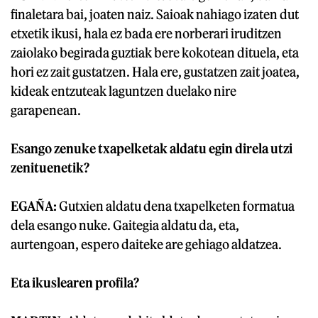
finaletara bai, joaten naiz. Saioak nahiago izaten dut
etxetik ikusi, hala ez bada ere norberari iruditzen
zaiolako begirada guztiak bere kokotean dituela, eta
hori ez zait gustatzen. Hala ere, gustatzen zait joatea,
kideak entzuteak laguntzen duelako nire
garapenean.
Esango zenuke txapelketak aldatu egin direla utzi
zenituenetik?
EGAÑA:
Gutxien aldatu dena txapelketen formatua
dela esango nuke. Gaitegia aldatu da, eta,
aurtengoan, espero daiteke are gehiago aldatzea.
Eta ikuslearen profila?