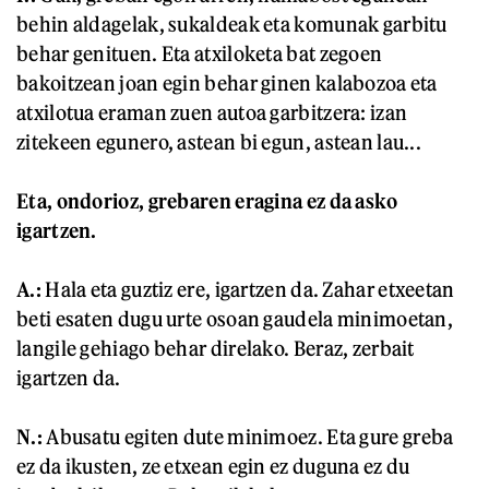
behin aldagelak, sukaldeak eta komunak garbitu
behar genituen. Eta atxiloketa bat zegoen
bakoitzean joan egin behar ginen kalabozoa eta
atxilotua eraman zuen autoa garbitzera: izan
zitekeen egunero, astean bi egun, astean lau...
Eta, ondorioz, grebaren eragina ez da asko
igartzen.
A.:
Hala eta guztiz ere, igartzen da. Zahar etxeetan
beti esaten dugu urte osoan gaudela minimoetan,
langile gehiago behar direlako. Beraz, zerbait
igartzen da.
N.:
Abusatu egiten dute minimoez. Eta gure greba
ez da ikusten, ze etxean egin ez duguna ez du