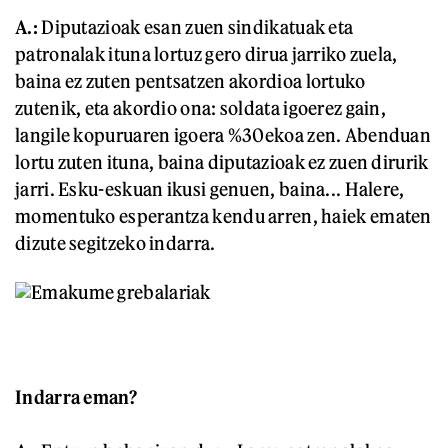
A.:
Diputazioak esan zuen sindikatuak eta
patronalak ituna lortuz gero dirua jarriko zuela,
baina ez zuten pentsatzen akordioa lortuko
zutenik, eta akordio ona: soldata igoerez gain,
langile kopuruaren igoera %30ekoa zen. Abenduan
lortu zuten ituna, baina diputazioak ez zuen dirurik
jarri. Esku-eskuan ikusi genuen, baina... Halere,
momentuko esperantza kendu arren, haiek ematen
dizute segitzeko indarra.
Indarra eman?