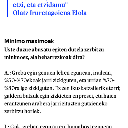
etzi, eta etzidamu
"
Olatz Iruretagoiena Elola
Minimo maximoak
Uste duzue abusatu egiten dutela zerbitzu
minimoez, ala beharrezkoak dira?
A.:
Greba egin genuen lehen egunean, irailean,
%50-%70ekoak jarri zizkiguten, eta urrian %70-
%80ra igo zizkiguten. Ez zen ikuskatzailerik etorri;
galdera batzuk egin zizkieten enpresei, eta haien
erantzunen arabera jarri zituzten gutxieneko
zerbitzu horiek.
I.:
Guk, greban egon arren, hamabost egunean