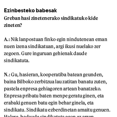
Ezinbesteko babesak
Greban hasi zinetenerako sindikatuko kide
zineten?
A.:
Nik lanpostuan finko egin nindutenean eman
nuen izena sindikatuan, argi ikusi nuelako zer
zegoen. Gure inguruan gehienak daude
sindikatuta.
N.:
Gu, hasieran, kooperatiba batean geunden,
baina Bilboko zerbitzua lau zatitan banatu zuten,
pastela enpresa gehiagoren artean banatzeko.
Enpresa pribatu baten menpe geratu ginen, eta
erabaki genuen batu egin behar ginela, eta
sindikatu. Sindikatu ezberdinetan amaitu genuen.
Halere, badaude sindikatuta egon ez arren,