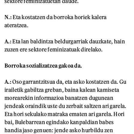
sektore feminizatuetan daude.
N.:
Eta kostatzen da borroka horiek kalera
ateratzea.
A.:
Eta lan baldintza beldurgarriak dauzkate, hain
zuzen ere sektore feminizatuak direlako.
Borroka sozializatzea gakoa da.
A.:
Oso garrantzitsua da, eta asko kostatzen da. Gu
irailetik gabiltza greban, baina kalean kamiseta
morearekin informazioa banatzen dugunean
jendeak oraindik uste du zerbait saltzen ari garela.
Eta hori sekulako matraka ematen ari garela. Hori
bai, Bulebarrean egindako kanpaldian babes
handia jaso genuen: jende asko hurbildu zen