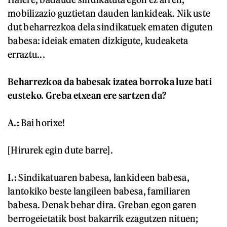
mobilizazio guztietan dauden lankideak. Nik uste
dut beharrezkoa dela sindikatuek ematen diguten
babesa: ideiak ematen dizkigute, kudeaketa
erraztu...
Beharrezkoa da babesak izatea borroka luze bati
eusteko. Greba etxean ere sartzen da?
A.:
Bai horixe!
[Hirurek egin dute barre].
I.:
Sindikatuaren babesa, lankideen babesa,
lantokiko beste langileen babesa, familiaren
babesa. Denak behar dira. Greban egon garen
berrogeietatik bost bakarrik ezagutzen nituen;