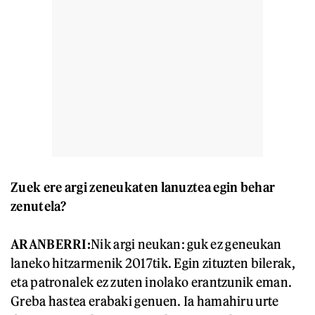
Zuek ere argi zeneukaten lanuztea egin behar
zenutela?
ARANBERRI:
Nik argi neukan: guk ez geneukan
laneko hitzarmenik 2017tik. Egin zituzten bilerak,
eta patronalek ez zuten inolako erantzunik eman.
Greba hastea erabaki genuen. Ia hamahiru urte