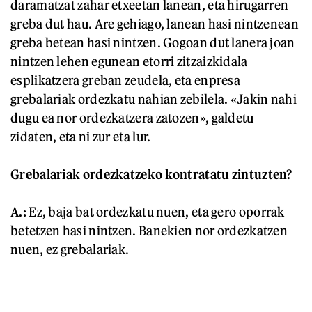
daramatzat zahar etxeetan lanean, eta hirugarren
greba dut hau. Are gehiago, lanean hasi nintzenean
greba betean hasi nintzen. Gogoan dut lanera joan
nintzen lehen egunean etorri zitzaizkidala
esplikatzera greban zeudela, eta enpresa
grebalariak ordezkatu nahian zebilela. «Jakin nahi
dugu ea nor ordezkatzera zatozen», galdetu
zidaten, eta ni zur eta lur.
Grebalariak ordezkatzeko kontratatu zintuzten?
A.:
Ez, baja bat ordezkatu nuen, eta gero oporrak
betetzen hasi nintzen. Banekien nor ordezkatzen
nuen, ez grebalariak.