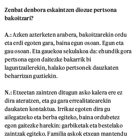
Zenbat denbora eskaintzen diozue pertsona
bakoitzari?
A.:
Azken azterketen arabera, bakoitzarekin ordu
eta erdi egoten gara, baina egun osoan. Egun eta
gau osoan. Eta gauekoa sekulakoa da: ehundik gora
pertsona egon daitezke bakarrik bi
laguntzailerekin, halako pertsonek dauzkaten
beharrizan guztiekin.
N.:
Etxeetan zaintzen ditugun asko kalera ere ez
dira ateratzen, eta gu gara errealitatearekin
daukaten kontaktua. Irrikaz egoten dira gu
ailegatzeko eta berba egiteko, baina ordubetez
egon gaitezke harekin: garbiketak eta bestelako
zaintzak egiteko. Familia askok etxean mantendu