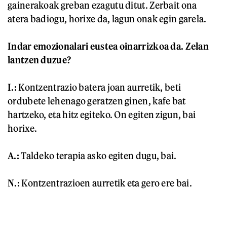
gainerakoak greban ezagutu ditut. Zerbait ona
atera badiogu, horixe da, lagun onak egin garela.
Indar emozionalari eustea oinarrizkoa da. Zelan
lantzen duzue?
I.:
Kontzentrazio batera joan aurretik, beti
ordubete lehenago geratzen ginen, kafe bat
hartzeko, eta hitz egiteko. On egiten zigun, bai
horixe.
A.:
Taldeko terapia asko egiten dugu, bai.
N.:
Kontzentrazioen aurretik eta gero ere bai.