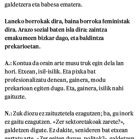
galdetzera eta babesa ematera.
Laneko borrokak dira, baina borroka feministak
dira. Arazo sozial baten isla dira: zaintza
emakumeen bizkar dago, eta baldintza
prekarioetan.
A.:
Kontua da orain arte musu truk egin dela lan
hori. Etxean, isil-isilik. Eta pixka bat
profesionalizatu denean, gainera, modu
prekarioan egiten dugu. Eta, gainera, isilik nahi
gaituzte.
N.:
Zuk diozu ez zaituztetela ezagutzen; ba, gu inork
ez gaitu ezagutzen. «Zer sektoretakoak zarete?»,
galdetzen digute. Ez dakite, senideren bat etxean
gertatu arte. «Zer egiten duzue, politok?», galdetzen