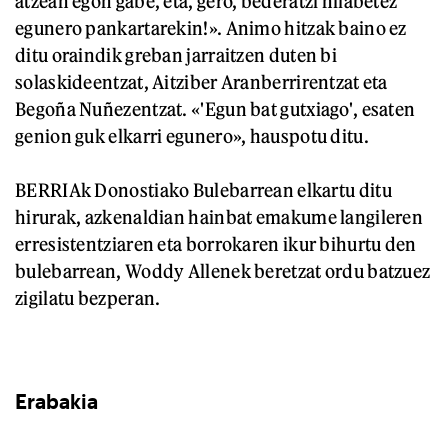
atzean egon gabe, eta, gero, bederatzi hilabetez
egunero pankartarekin!». Animo hitzak baino ez
ditu oraindik greban jarraitzen duten bi
solaskideentzat, Aitziber Aranberrirentzat eta
Begoña Nuñezentzat. «'Egun bat gutxiago', esaten
genion guk elkarri egunero», hauspotu ditu.
BERRIAk Donostiako Bulebarrean elkartu ditu
hirurak, azkenaldian hainbat emakume langileren
erresistentziaren eta borrokaren ikur bihurtu den
bulebarrean, Woddy Allenek beretzat ordu batzuez
zigilatu bezperan.
Erabakia