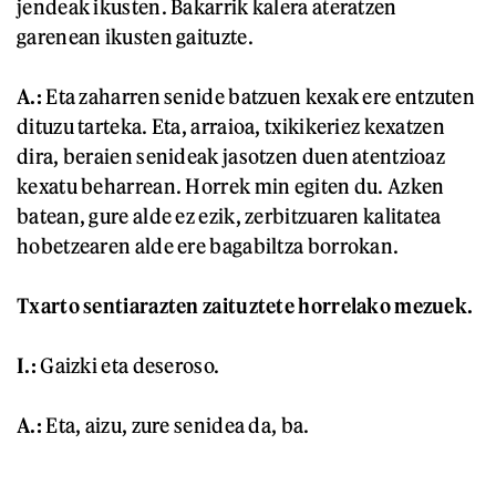
jendeak ikusten. Bakarrik kalera ateratzen
garenean ikusten gaituzte.
A.:
Eta zaharren senide batzuen kexak ere entzuten
dituzu tarteka. Eta, arraioa, txikikeriez kexatzen
dira, beraien senideak jasotzen duen atentzioaz
kexatu beharrean. Horrek min egiten du. Azken
batean, gure alde ez ezik, zerbitzuaren kalitatea
hobetzearen alde ere bagabiltza borrokan.
Txarto sentiarazten zaituztete horrelako mezuek.
I.:
Gaizki eta deseroso.
A.:
Eta, aizu, zure senidea da, ba.