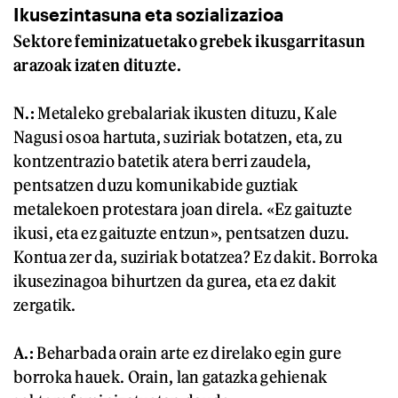
Ikusezintasuna eta sozializazioa
Sektore feminizatuetako grebek ikusgarritasun
arazoak izaten dituzte.
N.:
Metaleko grebalariak ikusten dituzu, Kale
Nagusi osoa hartuta, suziriak botatzen, eta, zu
kontzentrazio batetik atera berri zaudela,
pentsatzen duzu komunikabide guztiak
metalekoen protestara joan direla. «Ez gaituzte
ikusi, eta ez gaituzte entzun», pentsatzen duzu.
Kontua zer da, suziriak botatzea? Ez dakit. Borroka
ikusezinagoa bihurtzen da gurea, eta ez dakit
zergatik.
A.:
Beharbada orain arte ez direlako egin gure
borroka hauek. Orain, lan gatazka gehienak