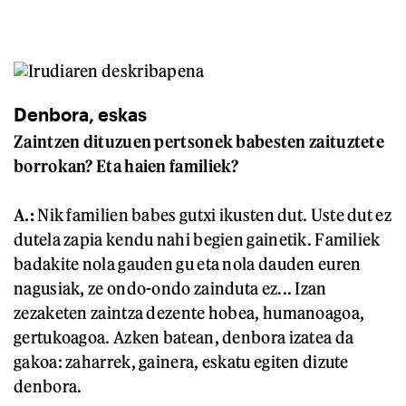
Denbora, eskas
Zaintzen dituzuen pertsonek babesten zaituztete
borrokan? Eta haien familiek?
A.:
Nik familien babes gutxi ikusten dut. Uste dut ez
dutela zapia kendu nahi begien gainetik. Familiek
badakite nola gauden gu eta nola dauden euren
nagusiak, ze ondo-ondo zainduta ez... Izan
zezaketen zaintza dezente hobea, humanoagoa,
gertukoagoa. Azken batean, denbora izatea da
gakoa: zaharrek, gainera, eskatu egiten dizute
denbora.