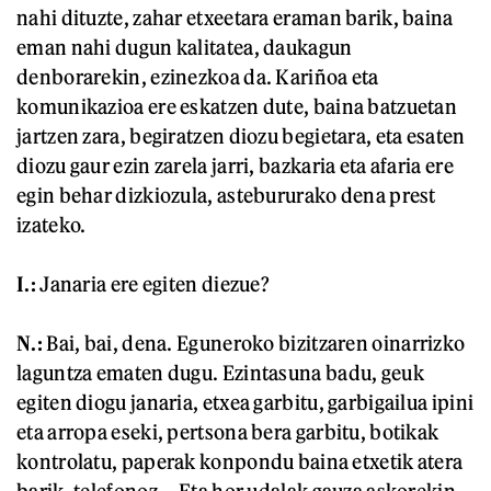
nahi dituzte, zahar etxeetara eraman barik, baina
eman nahi dugun kalitatea, daukagun
denborarekin, ezinezkoa da. Kariñoa eta
komunikazioa ere eskatzen dute, baina batzuetan
jartzen zara, begiratzen diozu begietara, eta esaten
diozu gaur ezin zarela jarri, bazkaria eta afaria ere
egin behar dizkiozula, astebururako dena prest
izateko.
I.:
Janaria ere egiten diezue?
N.:
Bai, bai, dena. Eguneroko bizitzaren oinarrizko
laguntza ematen dugu. Ezintasuna badu, geuk
egiten diogu janaria, etxea garbitu, garbigailua ipini
eta arropa eseki, pertsona bera garbitu, botikak
kontrolatu, paperak konpondu baina etxetik atera
barik, telefonoz... Eta hor udalak gauza askorekin