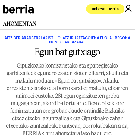
Babestu Berria
AHOMENTAN
AITZIBER ARANBERRI ARISTI - OLATZ IRURETAGOIENA ELOLA - BEGOÑA
NUÑEZ LARRAZABAL
Egun bat gutxiago
Gipuzkoako komisarietako eta epaitegietako
garbitzaileek egunero esaten zioten elkarri, akuilu eta
makulu moduan: «Egun bat gutxiago». Akuilu,
erresistentziarako eta borrokarako; makulu, elkarren
animoei eusteko. 281 egun egin zituzten greba
mugagabean, akordioa lortu arte. Beste bi sektore
feminizatutan ere greban daude oraindik: Bizkaiko
etxez etxeko laguntzaileak eta Gipuzkoako zahar
etxeetako zaintzaileak. Funtsean, borroka bakarra da,
BERRIAk hiru ahotsetara jaso badu ere.