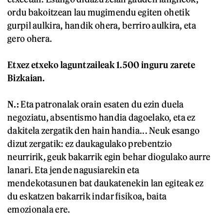
ordu bakoitzean lau mugimendu egiten ohetik
gurpil aulkira, handik ohera, berriro aulkira, eta
gero ohera.
Etxez etxeko laguntzaileak 1.500 inguru zarete
Bizkaian.
N.:
Eta patronalak orain esaten du ezin duela
negoziatu, absentismo handia dagoelako, eta ez
dakitela zergatik den hain handia... Neuk esango
dizut zergatik: ez daukagulako prebentzio
neurririk, geuk bakarrik egin behar diogulako aurre
lanari. Eta jende nagusiarekin eta
mendekotasunen bat daukatenekin lan egiteak ez
du eskatzen bakarrik indar fisikoa, baita
emozionala ere.