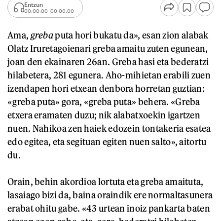
Entzun
00:00:00
00:00:00
Ama,
greba
puta hori bukatu da», esan zion alabak
Olatz Iruretagoienari greba amaitu zuten egunean,
joan den ekainaren 26an. Greba hasi eta bederatzi
hilabetera, 281 egunera. Aho-mihietan erabili zuen
izendapen hori etxean denbora horretan guztian:
«greba puta» gora, «greba puta» behera. «Greba
etxera eramaten duzu; nik alabatxoekin igartzen
nuen. Nahikoa zen haiek edozein tontakeria esatea
edo egitea, eta segituan egiten nuen salto», aitortu
du.
Orain, behin akordioa lortuta eta greba amaituta,
lasaiago bizi da, baina oraindik ere normaltasunera
erabat ohitu gabe. «43 urtean inoiz pankarta baten