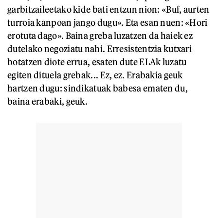
garbitzaileetako kide bati entzun nion: «Buf, aurten
turroia kanpoan jango dugu». Eta esan nuen: «Hori
erotuta dago». Baina greba luzatzen da haiek ez
dutelako negoziatu nahi. Erresistentzia kutxari
botatzen diote errua, esaten dute ELAk luzatu
egiten dituela grebak... Ez, ez. Erabakia geuk
hartzen dugu: sindikatuak babesa ematen du,
baina erabaki, geuk.