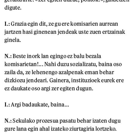
digute.
I.:
Grazia egin dit, ze gu ere komisarien aurrean
jartzen hasi ginenean jendeak uste zuen ertzainak
ginela.
N.:
Beste inork lan egingo ez balu bezala
komisarietan!... Nahi duzu sozializatu, baina oso
zaila da, ze lehenengo azalpenak eman behar
dizkiozu jendeari. Gainera, instituzioek eurek ere
ez daukate oso argi zer egiten dugun.
I.:
Argi badaukate, baina...
N.:
Sekulako prozesua pasatu behar izaten dugu
gure lana egin ahal izateko ziurtagiria lortzeko.