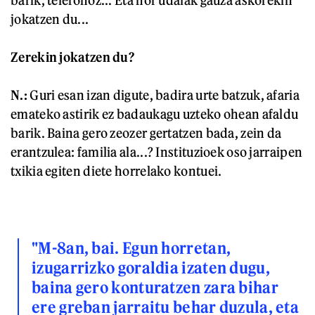
jokatzen du...
Zerekin jokatzen du?
N.:
Guri esan izan digute, badira urte batzuk, afaria
emateko astirik ez badaukagu uzteko ohean afaldu
barik. Baina gero zeozer gertatzen bada, zein da
erantzulea: familia ala...? Instituzioek oso jarraipen
txikia egiten diete horrelako kontuei.
"
M-8an, bai. Egun horretan,
izugarrizko goraldia izaten dugu,
baina gero konturatzen zara bihar
ere greban jarraitu behar duzula, eta