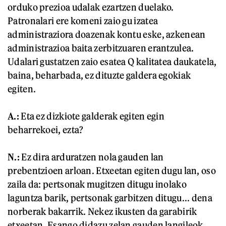
orduko prezioa udalak ezartzen duelako.
Patronalari ere komeni zaio gu izatea
administraziora doazenak kontu eske, azkenean
administrazioa baita zerbitzuaren erantzulea.
Udalari gustatzen zaio esatea Q kalitatea daukatela,
baina, beharbada, ez dituzte galdera egokiak
egiten.
A.:
Eta ez dizkiote galderak egiten egin
beharrekoei, ezta?
N.:
Ez dira arduratzen nola gauden lan
prebentzioen arloan. Etxeetan egiten dugu lan, oso
zaila da: pertsonak mugitzen ditugu inolako
laguntza barik, pertsonak garbitzen ditugu... dena
norberak bakarrik. Nekez ikusten da garabirik
etxeetan. Esango didazu zelan gauden langileok,