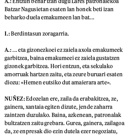
A.:
Entzun behar izan dugu Lares patronalekoa
Batzar Nagusietan esaten lan honek beti izan
beharko duela emakumeen lan bat...
I.:
Berdintasun zoragarria.
A.:
... eta gizonezkoei ez zaiela axola emakumeek
garbitzea, baina emakumeei ez zaiela gustatzen
gizonek garbitzea. Hori entzun, eta sekulako
amorruak hartzen zaitu, eta zeure buruari esaten
diozu: «Hemen eutsiko dut amaierara arte».
NUÑEZ:
Edozelan ere, zaila da erabakitzea, ze,
gainera, xantaia egiten dizute, jende zaharra
zaintzen duzulako. Baina, azkenean, patronalak
bultzatzen zaitu grebara. Gurea, gainera, zailagoa
da, ze enpresak dio ezin dutela ezer negoziatu,