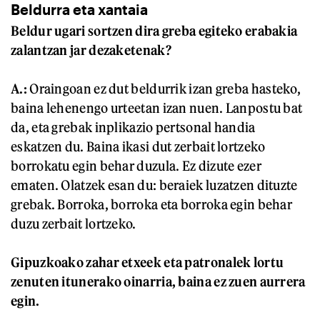
Beldurra eta xantaia
Beldur ugari sortzen dira greba egiteko erabakia
zalantzan jar dezaketenak?
A.:
Oraingoan ez dut beldurrik izan greba hasteko,
baina lehenengo urteetan izan nuen. Lanpostu bat
da, eta grebak inplikazio pertsonal handia
eskatzen du. Baina ikasi dut zerbait lortzeko
borrokatu egin behar duzula. Ez dizute ezer
ematen. Olatzek esan du: beraiek luzatzen dituzte
grebak. Borroka, borroka eta borroka egin behar
duzu zerbait lortzeko.
Gipuzkoako zahar etxeek eta patronalek lortu
zenuten itunerako oinarria, baina ez zuen aurrera
egin.