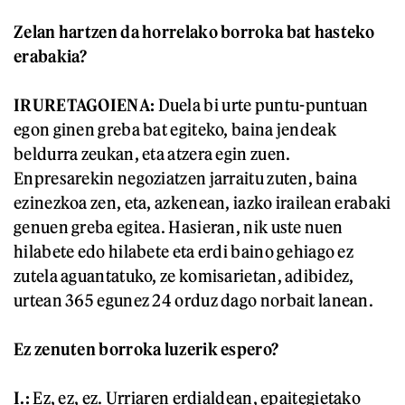
Zelan hartzen da horrelako borroka bat hasteko
erabakia?
IRURETAGOIENA:
Duela bi urte puntu-puntuan
egon ginen greba bat egiteko, baina jendeak
beldurra zeukan, eta atzera egin zuen.
Enpresarekin negoziatzen jarraitu zuten, baina
ezinezkoa zen, eta, azkenean, iazko irailean erabaki
genuen greba egitea. Hasieran, nik uste nuen
hilabete edo hilabete eta erdi baino gehiago ez
zutela aguantatuko, ze komisarietan, adibidez,
urtean 365 egunez 24 orduz dago norbait lanean.
Ez zenuten borroka luzerik espero?
I.:
Ez, ez, ez. Urriaren erdialdean, epaitegietako