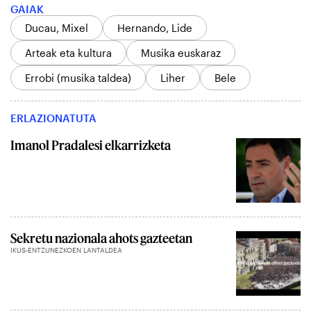
GAIAK
Ducau, Mixel
Hernando, Lide
Arteak eta kultura
Musika euskaraz
Errobi (musika taldea)
Liher
Bele
ERLAZIONATUTA
Imanol Pradalesi elkarrizketa
Sekretu nazionala ahots gazteetan
IKUS-ENTZUNEZKOEN LANTALDEA