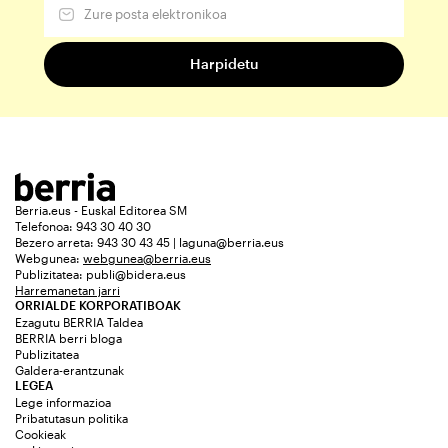
Berria.eus - Euskal Editorea SM
Telefonoa: 943 30 40 30
Bezero arreta: 943 30 43 45 | laguna@berria.eus
Webgunea:
webgunea@berria.eus
Publizitatea:
publi@bidera.eus
Harremanetan jarri
ORRIALDE KORPORATIBOAK
Ezagutu BERRIA Taldea
BERRIA berri bloga
Publizitatea
Galdera-erantzunak
LEGEA
Lege informazioa
Pribatutasun politika
Cookieak