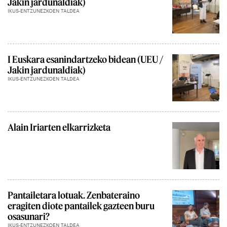
Jakin jardunaldiak)
IKUS-ENTZUNEZKOEN TALDEA
I Euskara esanindartzeko bidean (UEU /
Jakin jardunaldiak)
IKUS-ENTZUNEZKOEN TALDEA
Alain Iriarten elkarrizketa
Pantailetara lotuak. Zenbateraino
eragiten diote pantailek gazteen buru
osasunari?
IKUS-ENTZUNEZKOEN TALDEA