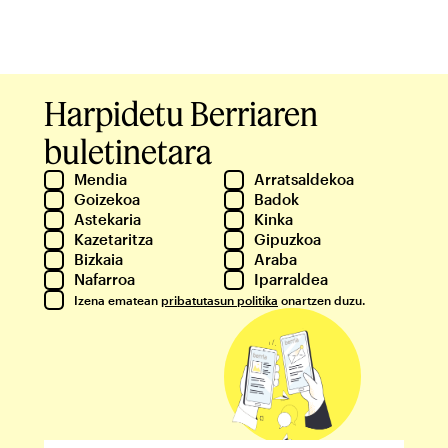
Harpidetu Berriaren
buletinetara
Mendia
Arratsaldekoa
Goizekoa
Badok
Astekaria
Kinka
Kazetaritza
Gipuzkoa
Bizkaia
Araba
Nafarroa
Iparraldea
Izena ematean
pribatutasun politika
onartzen duzu.