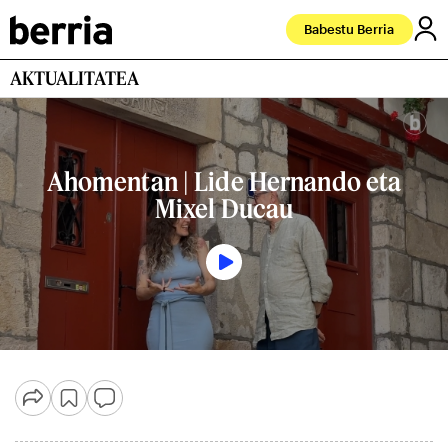
Babestu Berria
AKTUALITATEA
Ahomentan | Lide Hernando eta
Mixel Ducau