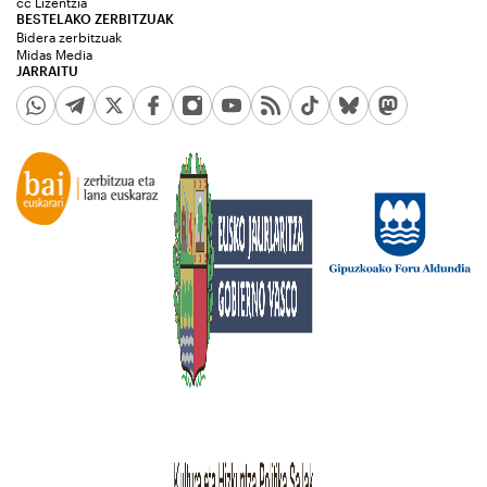
cc Lizentzia
BESTELAKO ZERBITZUAK
Bidera zerbitzuak
Midas Media
JARRAITU