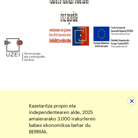
Kazetaritza propio eta
independentearen alde, 2025
amaierarako 3.000 irakurleren
babes ekonomikoa behar du
BERRIAk.