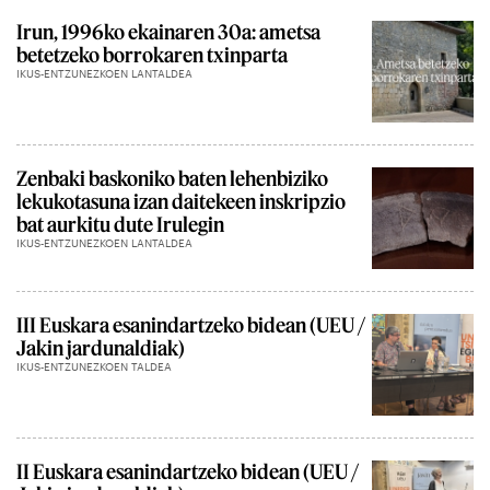
Irun, 1996ko ekainaren 30a: ametsa
betetzeko borrokaren txinparta
IKUS-ENTZUNEZKOEN LANTALDEA
Zenbaki baskoniko baten lehenbiziko
lekukotasuna izan daitekeen inskripzio
bat aurkitu dute Irulegin
IKUS-ENTZUNEZKOEN LANTALDEA
III Euskara esanindartzeko bidean (UEU /
Jakin jardunaldiak)
IKUS-ENTZUNEZKOEN TALDEA
II Euskara esanindartzeko bidean (UEU /