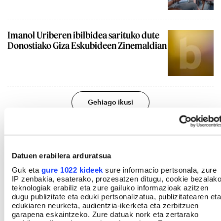
Imanol Uriberen ibilbidea sarituko dute
Donostiako Giza Eskubideen Zinemaldian
Gehiago ikusi
Datuen erabilera arduratsua
Guk eta
gure 1022 kideek
sure informacio pertsonala, zure
IP zenbakia, esaterako, prozesatzen ditugu, cookie bezalak
teknologiak erabiliz eta zure gailuko informazioak azitzen
dugu publizitate eta eduki pertsonalizatua, publizitatearen eta
edukiaren neurketa, audientzia-ikerketa eta zerbitzuen
garapena eskaintzeko. Zure datuak nork eta zertarako