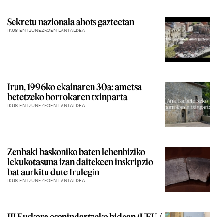
Sekretu nazionala ahots gazteetan
IKUS-ENTZUNEZKOEN LANTALDEA
Irun, 1996ko ekainaren 30a: ametsa
betetzeko borrokaren txinparta
IKUS-ENTZUNEZKOEN LANTALDEA
Zenbaki baskoniko baten lehenbiziko
lekukotasuna izan daitekeen inskripzio
bat aurkitu dute Irulegin
IKUS-ENTZUNEZKOEN LANTALDEA
III Euskara esanindartzeko bidean (UEU /