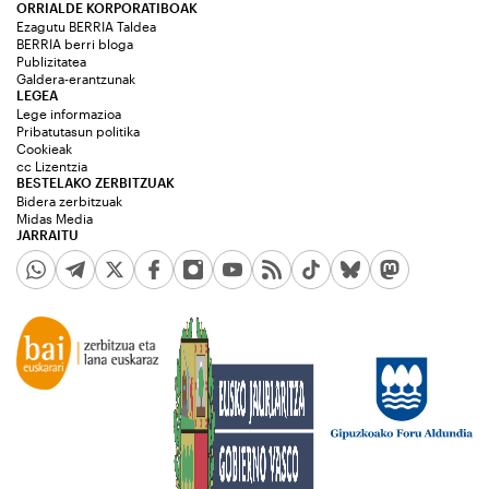
ORRIALDE KORPORATIBOAK
Ezagutu BERRIA Taldea
BERRIA berri bloga
Publizitatea
Galdera-erantzunak
LEGEA
Lege informazioa
Pribatutasun politika
Cookieak
cc Lizentzia
BESTELAKO ZERBITZUAK
Bidera zerbitzuak
Midas Media
JARRAITU