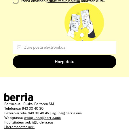
Izena ematean
pribatutasun politika
onartzen duzu.
Berria.eus - Euskal Editorea SM
Telefonoa: 943 30 40 30
Bezero arreta: 943 30 43 45 | laguna@berria.eus
Webgunea:
webgunea@berria.eus
Publizitatea:
publi@bidera.eus
Harremanetan jarri