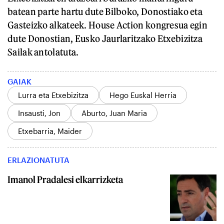
batean parte hartu dute Bilboko, Donostiako eta
Gasteizko alkateek. House Action kongresua egin
dute Donostian, Eusko Jaurlaritzako Etxebizitza
Sailak antolatuta.
GAIAK
Lurra eta Etxebizitza
Hego Euskal Herria
Insausti, Jon
Aburto, Juan Maria
Etxebarria, Maider
ERLAZIONATUTA
Imanol Pradalesi elkarrizketa