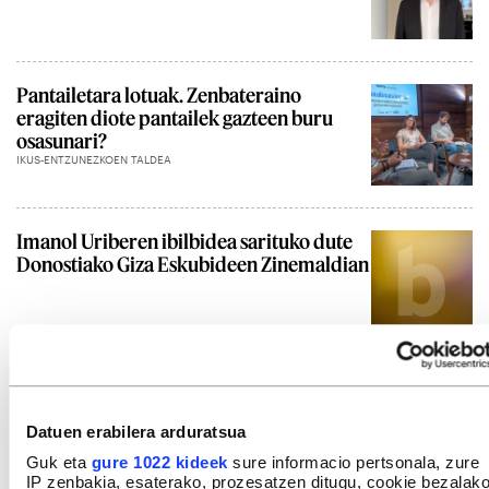
Pantailetara lotuak. Zenbateraino
eragiten diote pantailek gazteen buru
osasunari?
IKUS-ENTZUNEZKOEN TALDEA
Imanol Uriberen ibilbidea sarituko dute
Donostiako Giza Eskubideen Zinemaldian
Gehiago ikusi
Datuen erabilera arduratsua
Guk eta
gure 1022 kideek
sure informacio pertsonala, zure
IP zenbakia, esaterako, prozesatzen ditugu, cookie bezalak