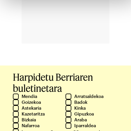
Harpidetu Berriaren
buletinetara
Mendia
Arratsaldekoa
Goizekoa
Badok
Astekaria
Kinka
Kazetaritza
Gipuzkoa
Bizkaia
Araba
Nafarroa
Iparraldea