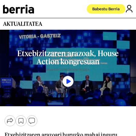
Babestu Berria
AKTUALITATEA
Etxebizitzaren arazoak, House
Action kongresuan
IKUS-ENTZUNEZKOEN TALDEA
Etxebizitzaren arazoari buruzko mahai inguru