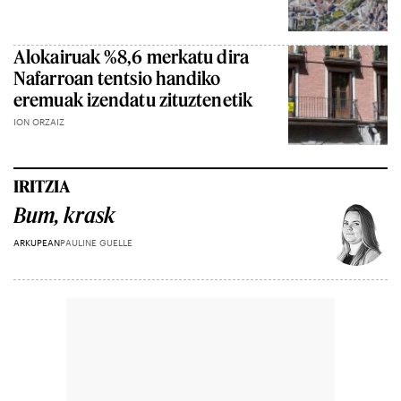
Alokairuak %8,6 merkatu dira
Nafarroan tentsio handiko
eremuak izendatu zituztenetik
ION ORZAIZ
IRITZIA
Bum, krask
ARKUPEAN
PAULINE GUELLE