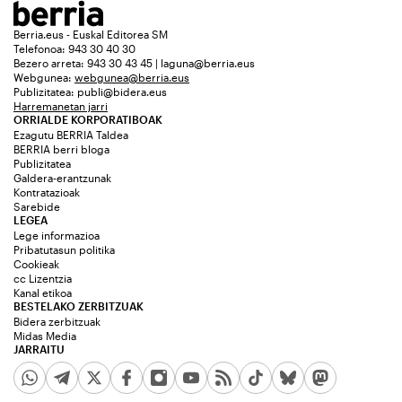
Berria.eus - Euskal Editorea SM
Telefonoa: 943 30 40 30
Bezero arreta: 943 30 43 45 | laguna@berria.eus
Webgunea:
webgunea@berria.eus
Publizitatea:
publi@bidera.eus
Harremanetan jarri
ORRIALDE KORPORATIBOAK
Ezagutu BERRIA Taldea
BERRIA berri bloga
Publizitatea
Galdera-erantzunak
Kontratazioak
Sarebide
LEGEA
Lege informazioa
Pribatutasun politika
Cookieak
cc Lizentzia
Kanal etikoa
BESTELAKO ZERBITZUAK
Bidera zerbitzuak
Midas Media
JARRAITU