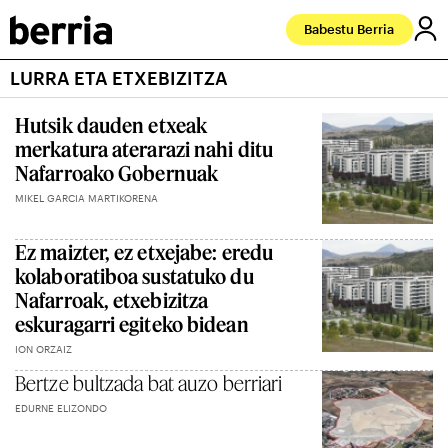
Babestu Berria
LURRA ETA ETXEBIZITZA
Hutsik dauden etxeak
merkatura aterarazi nahi ditu
Nafarroako Gobernuak
MIKEL GARCIA MARTIKORENA
Ez maizter, ez etxejabe: eredu
kolaboratiboa sustatuko du
Nafarroak, etxebizitza
eskuragarri egiteko bidean
ION ORZAIZ
Bertze bultzada bat auzo berriari
EDURNE ELIZONDO