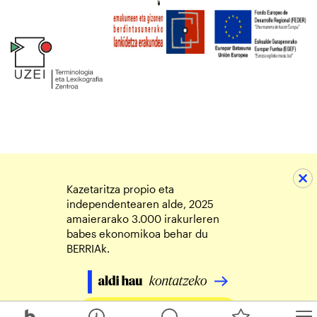
Kazetaritza propio eta
independentearen alde, 2025
amaierarako 3.000 irakurleren
babes ekonomikoa behar du
BERRIAk.
Egin zure ekarpena