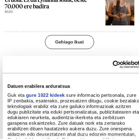
70.000 ere badira
BADA
Gehiago ikusi
Datuen erabilera arduratsua
Guk eta
gure 1022 kideek
sure informacio pertsonala, zure
IP zenbakia, esaterako, prozesatzen ditugu, cookie bezalak
teknologiak erabiliz eta zure gailuko informazioak azitzen
dugu publizitate eta eduki pertsonalizatua, publizitatearen eta
edukiaren neurketa, audientzia-ikerketa eta zerbitzuen
garapena eskaintzeko. Zure datuak nork eta zertarako
erabiltzen dituen hautatzeko aukera duzu. Zure onespena
aldatzen edo deuseztatzen ahal duzu edozein momentutan,