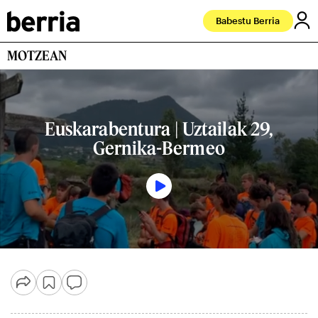
Babestu Berria
MOTZEAN
Euskarabentura | Uztailak 29,
Gernika-Bermeo