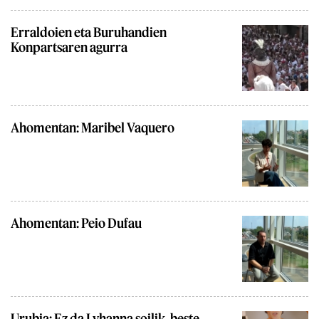
Erraldoien eta Buruhandien
Konpartsaren agurra
Ahomentan: Maribel Vaquero
Ahomentan: Peio Dufau
Urubia: Ez da Lyhanna soilik, beste