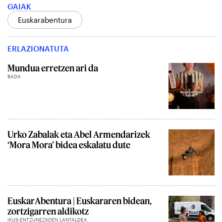
GAIAK
Euskarabentura
ERLAZIONATUTA
Mundua erretzen ari da
BADA
Urko Zabalak eta Abel Armendarizek
‘Mora Mora’ bidea eskalatu dute
EuskarAbentura | Euskararen bidean,
zortzigarren aldikotz
IKUS-ENTZUNEZKOEN LANTALDEA