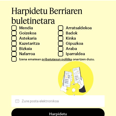
Harpidetu Berriaren
buletinetara
Mendia
Arratsaldekoa
Goizekoa
Badok
Astekaria
Kinka
Kazetaritza
Gipuzkoa
Bizkaia
Araba
Nafarroa
Iparraldea
Izena ematean
pribatutasun politika
onartzen duzu.