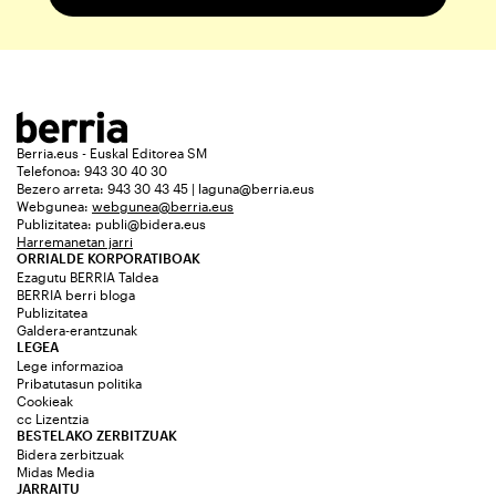
Berria.eus - Euskal Editorea SM
Telefonoa: 943 30 40 30
Bezero arreta: 943 30 43 45 | laguna@berria.eus
Webgunea:
webgunea@berria.eus
Publizitatea:
publi@bidera.eus
Harremanetan jarri
ORRIALDE KORPORATIBOAK
Ezagutu BERRIA Taldea
BERRIA berri bloga
Publizitatea
Galdera-erantzunak
LEGEA
Lege informazioa
Pribatutasun politika
Cookieak
cc Lizentzia
BESTELAKO ZERBITZUAK
Bidera zerbitzuak
Midas Media
JARRAITU