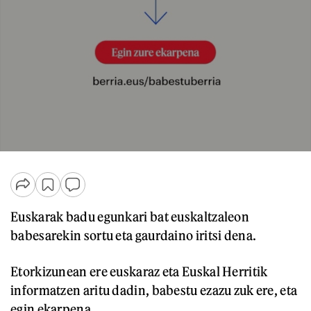
Euskarak badu egunkari bat euskaltzaleon
babesarekin sortu eta gaurdaino iritsi dena.
Etorkizunean ere euskaraz eta Euskal Herritik
informatzen aritu dadin, babestu ezazu zuk ere, eta
egin ekarpena.