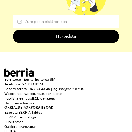
Berria.eus - Euskal Editorea SM
Telefonoa: 943 30 40 30
Bezero arreta: 943 30 43 45 | laguna@berria.eus
Webgunea:
webgunea@berria.eus
Publizitatea:
publi@bidera.eus
Harremanetan jarri
ORRIALDE KORPORATIBOAK
Ezagutu BERRIA Taldea
BERRIA berri bloga
Publizitatea
Galdera-erantzunak
LEGEA