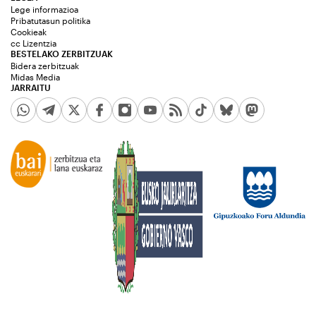
Lege informazioa
Pribatutasun politika
Cookieak
cc Lizentzia
BESTELAKO ZERBITZUAK
Bidera zerbitzuak
Midas Media
JARRAITU