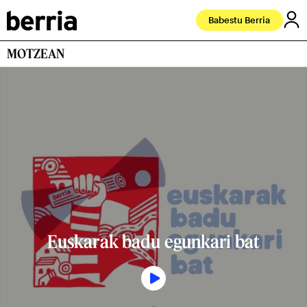
Babestu Berria
MOTZEAN
Euskarak badu egunkari bat