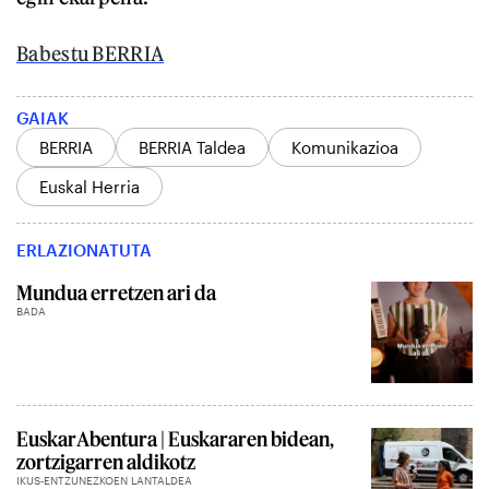
Babestu BERRIA
GAIAK
BERRIA
BERRIA Taldea
Komunikazioa
Euskal Herria
ERLAZIONATUTA
Mundua erretzen ari da
BADA
EuskarAbentura | Euskararen bidean,
zortzigarren aldikotz
IKUS-ENTZUNEZKOEN LANTALDEA