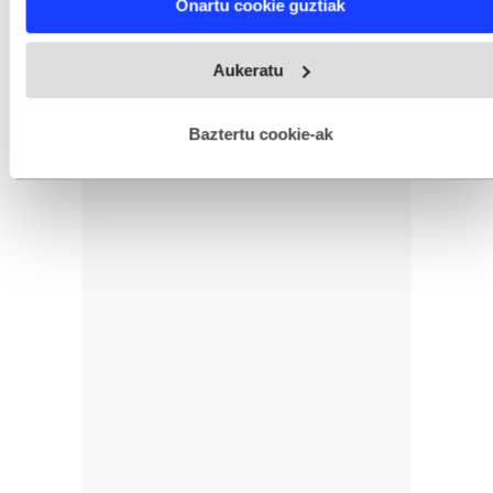
Onartu cookie guztiak
and set your preferences in the
details section
.
Webgune honek cookie propioak eta hirugarrenen cookie-
Aukeratu
fitxategiak erabiltzen ditu. Zure esperientzia eta zerbitzuak
hobetzeko asmoz, cookie teknologiaz baliatzen gara. Ohar
hau onartuz gero, teknologia hori erabiltzeko baimen
esplizitua ematen diguzu.
Gehiago irakurri
Baztertu cookie-ak