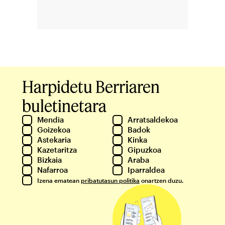
Harpidetu Berriaren
buletinetara
Mendia
Arratsaldekoa
Goizekoa
Badok
Astekaria
Kinka
Kazetaritza
Gipuzkoa
Bizkaia
Araba
Nafarroa
Iparraldea
Izena ematean
pribatutasun politika
onartzen duzu.