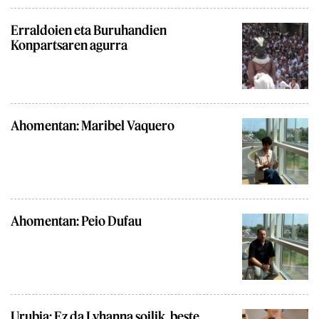
Erraldoien eta Buruhandien
Konpartsaren agurra
Ahomentan: Maribel Vaquero
Ahomentan: Peio Dufau
Urubia: Ez da Lyhanna soilik, beste