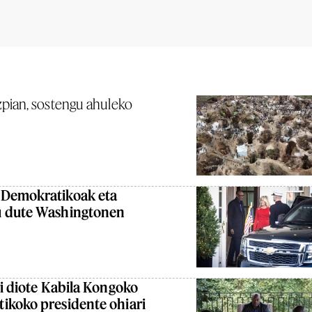
pian, sostengu ahuleko
 Demokratikoak eta
u dute Washingtonen
ri diote Kabila Kongoko
ikoko presidente ohiari