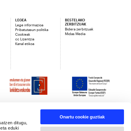
LEGEA
BESTELAKO
ZERBITZUAK
Lege informazioa
Bidera zerbitzuak
Pribatutasun politika
Midas Media
Cookieak
cc Lizentzia
Kanal etikoa
Onartu cookie guztiak
satzen ditugu,
 eta eduki