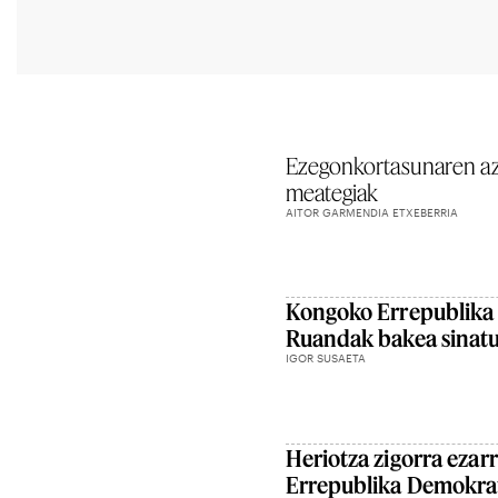
Ezegonkortasunaren az
meategiak
AITOR GARMENDIA ETXEBERRIA
Kongoko Errepublika
Ruandak bakea sinat
IGOR SUSAETA
Heriotza zigorra ezar
Errepublika Demokrat