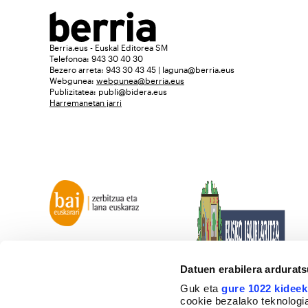
Berria.eus - Euskal Editorea SM
Telefonoa: 943 30 40 30
Bezero arreta: 943 30 43 45 | laguna@berria.eus
Webgunea:
webgunea@berria.eus
Publizitatea:
publi@bidera.eus
Harremanetan jarri
Datuen erabilera ardurat
Guk eta
gure 1022 kideek
cookie bezalako teknologia