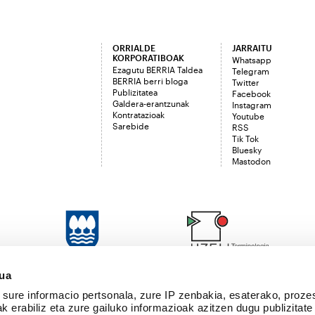
ORRIALDE
JARRAITU
KORPORATIBOAK
Whatsapp
Ezagutu BERRIA Taldea
Telegram
BERRIA berri bloga
Twitter
Publizitatea
Facebook
Galdera-erantzunak
Instagram
Kontratazioak
Youtube
Sarebide
RSS
Tik Tok
Bluesky
Mastodon
sua
sure informacio pertsonala, zure IP zenbakia, esaterako, proze
k erabiliz eta zure gailuko informazioak azitzen dugu publizitate