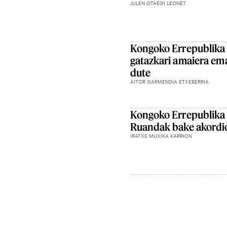
JULEN OTAEGI LEONET
Kongoko Errepublika
gatazkari amaiera ema
dute
AITOR GARMENDIA ETXEBERRIA
Kongoko Errepublika
Ruandak bake akordio
IRATXE MUXIKA KARRION