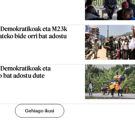
 Demokratikoak eta M23k
teko bide orri bat adostu
 Demokratikoak eta
 bat adostu dute
Gehiago ikusi