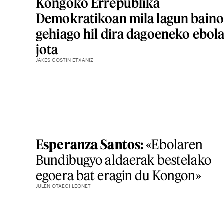
Kongoko Errepublika
Demokratikoan mila lagun baino
gehiago hil dira dagoeneko ebol
jota
JAKES GOSTIN ETXANIZ
Esperanza Santos:
«Ebolaren
Bundibugyo aldaerak bestelako
egoera bat eragin du Kongon»
JULEN OTAEGI LEONET