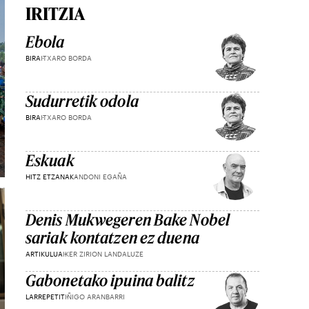
IRITZIA
Ebola
BIRA
ITXARO BORDA
Sudurretik odola
BIRA
ITXARO BORDA
Eskuak
HITZ ETZANAK
ANDONI EGAÑA
Denis Mukwegeren Bake Nobel
sariak kontatzen ez duena
ARTIKULUA
IKER ZIRION LANDALUZE
Gabonetako ipuina balitz
LARREPETIT
IÑIGO ARANBARRI