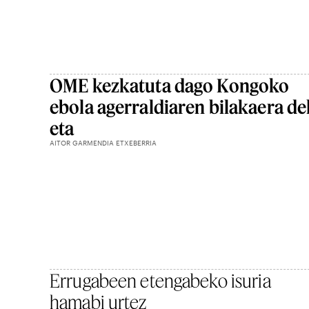
OME kezkatuta dago Kongoko
ebola agerraldiaren bilakaera de
eta
AITOR GARMENDIA ETXEBERRIA
Errugabeen etengabeko isuria
hamabi urtez