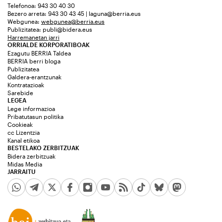
Telefonoa: 943 30 40 30
Bezero arreta: 943 30 43 45 | laguna@berria.eus
Webgunea:
webgunea@berria.eus
Publizitatea:
publi@bidera.eus
Harremanetan jarri
ORRIALDE KORPORATIBOAK
Ezagutu BERRIA Taldea
BERRIA berri bloga
Publizitatea
Galdera-erantzunak
Kontratazioak
Sarebide
LEGEA
Lege informazioa
Pribatutasun politika
Cookieak
cc Lizentzia
Kanal etikoa
BESTELAKO ZERBITZUAK
Bidera zerbitzuak
Midas Media
JARRAITU