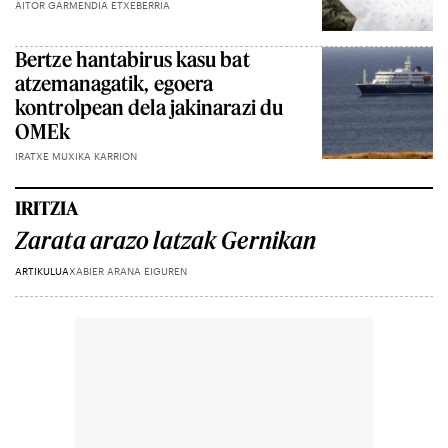
AITOR GARMENDIA ETXEBERRIA
Bertze hantabirus kasu bat
atzemanagatik, egoera
kontrolpean dela jakinarazi du
OMEk
IRATXE MUXIKA KARRION
IRITZIA
Zarata arazo latzak Gernikan
ARTIKULUA
XABIER ARANA EIGUREN