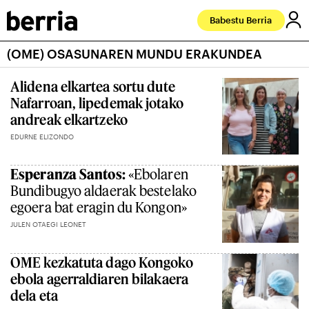
Babestu Berria
(OME) OSASUNAREN MUNDU ERAKUNDEA
Alidena elkartea sortu dute
Nafarroan, lipedemak jotako
andreak elkartzeko
EDURNE ELIZONDO
Esperanza Santos:
«Ebolaren
Bundibugyo aldaerak bestelako
egoera bat eragin du Kongon»
JULEN OTAEGI LEONET
OME kezkatuta dago Kongoko
ebola agerraldiaren bilakaera
dela eta