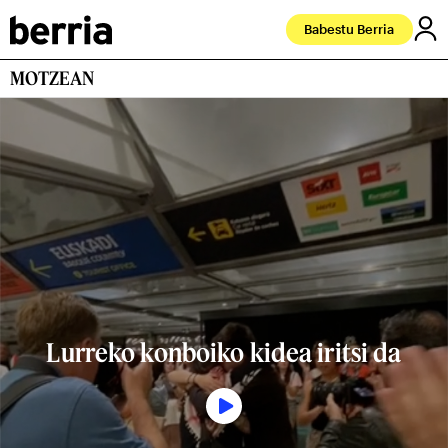
Babestu Berria
MOTZEAN
Lurreko konboiko kidea iritsi da