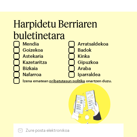
Harpidetu Berriaren
buletinetara
Mendia
Arratsaldekoa
Goizekoa
Badok
Astekaria
Kinka
Kazetaritza
Gipuzkoa
Bizkaia
Araba
Nafarroa
Iparraldea
Izena ematean
pribatutasun politika
onartzen duzu.