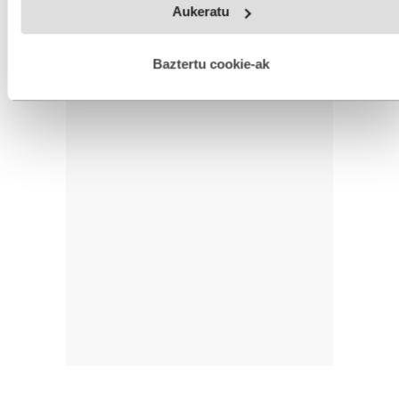
Aukeratu
fitxategiak erabiltzen ditu. Zure esperientzia eta zerbitzuak
hobetzeko asmoz, cookie teknologiaz baliatzen gara. Ohar
hau onartuz gero, teknologia hori erabiltzeko baimen
esplizitua ematen diguzu.
Gehiago irakurri
Baztertu cookie-ak