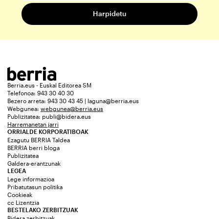
Berria.eus - Euskal Editorea SM
Telefonoa: 943 30 40 30
Bezero arreta: 943 30 43 45 | laguna@berria.eus
Webgunea:
webgunea@berria.eus
Publizitatea:
publi@bidera.eus
Harremanetan jarri
ORRIALDE KORPORATIBOAK
Ezagutu BERRIA Taldea
BERRIA berri bloga
Publizitatea
Galdera-erantzunak
LEGEA
Lege informazioa
Pribatutasun politika
Cookieak
cc Lizentzia
BESTELAKO ZERBITZUAK
Bidera zerbitzuak