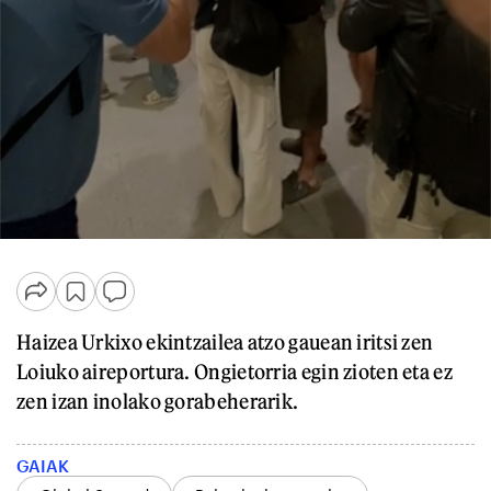
Haizea Urkixo ekintzailea atzo gauean iritsi zen
Loiuko aireportura. Ongietorria egin zioten eta ez
zen izan inolako gorabeherarik.
GAIAK