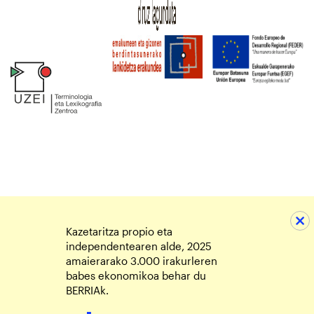
Kazetaritza propio eta
independentearen alde, 2025
amaierarako 3.000 irakurleren
babes ekonomikoa behar du
BERRIAk.