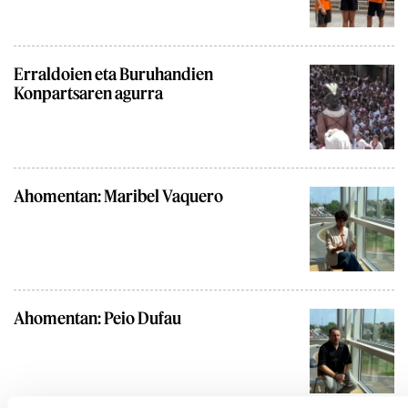
Erraldoien eta Buruhandien
Konpartsaren agurra
Ahomentan: Maribel Vaquero
Ahomentan: Peio Dufau