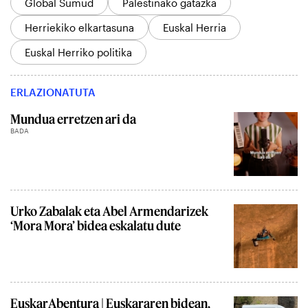
Global Sumud
Palestinako gatazka
Herriekiko elkartasuna
Euskal Herria
Euskal Herriko politika
ERLAZIONATUTA
Mundua erretzen ari da
BADA
Urko Zabalak eta Abel Armendarizek
‘Mora Mora’ bidea eskalatu dute
EuskarAbentura | Euskararen bidean,