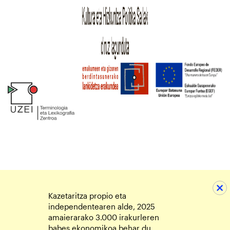
Kazetaritza propio eta
independentearen alde, 2025
amaierarako 3.000 irakurleren
babes ekonomikoa behar du