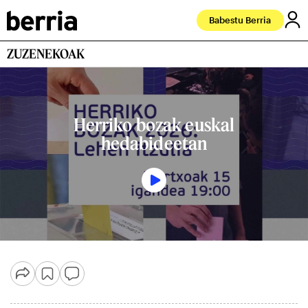
Babestu Berria
ZUZENEKOAK
Herriko bozak euskal
hedabideetan