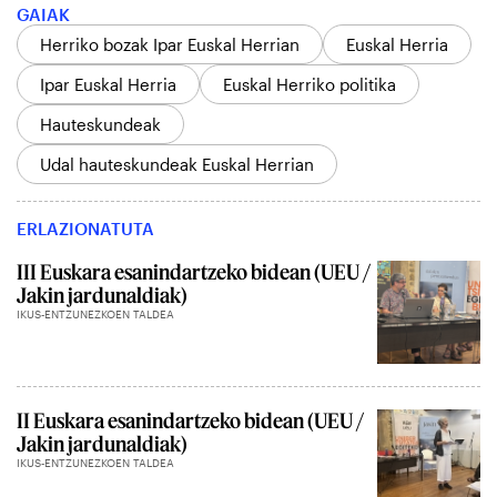
GAIAK
Herriko bozak Ipar Euskal Herrian
Euskal Herria
Ipar Euskal Herria
Euskal Herriko politika
Hauteskundeak
Udal hauteskundeak Euskal Herrian
ERLAZIONATUTA
III Euskara esanindartzeko bidean (UEU /
Jakin jardunaldiak)
IKUS-ENTZUNEZKOEN TALDEA
II Euskara esanindartzeko bidean (UEU /
Jakin jardunaldiak)
IKUS-ENTZUNEZKOEN TALDEA