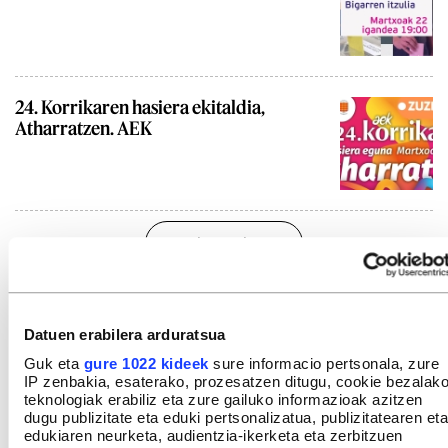
24. Korrikaren hasiera ekitaldia,
Atharratzen. AEK
Gehiago ikusi
Datuen erabilera arduratsua
Guk eta
gure 1022 kideek
sure informacio pertsonala, zure
IP zenbakia, esaterako, prozesatzen ditugu, cookie bezalak
teknologiak erabiliz eta zure gailuko informazioak azitzen
dugu publizitate eta eduki pertsonalizatua, publizitatearen eta
edukiaren neurketa, audientzia-ikerketa eta zerbitzuen