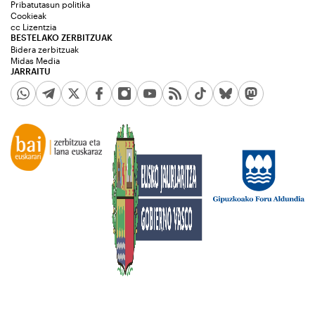
Pribatutasun politika
Cookieak
cc Lizentzia
BESTELAKO ZERBITZUAK
Bidera zerbitzuak
Midas Media
JARRAITU