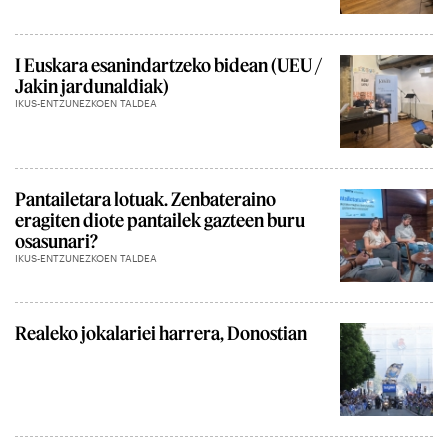
I Euskara esanindartzeko bidean (UEU /
Jakin jardunaldiak)
IKUS-ENTZUNEZKOEN TALDEA
Pantailetara lotuak. Zenbateraino
eragiten diote pantailek gazteen buru
osasunari?
IKUS-ENTZUNEZKOEN TALDEA
Realeko jokalariei harrera, Donostian