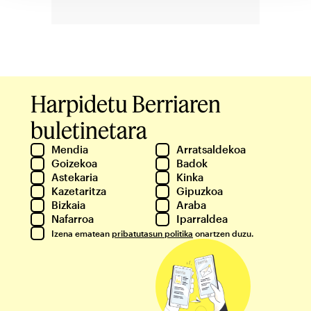
Harpidetu Berriaren
buletinetara
Mendia
Arratsaldekoa
Goizekoa
Badok
Astekaria
Kinka
Kazetaritza
Gipuzkoa
Bizkaia
Araba
Nafarroa
Iparraldea
Izena ematean
pribatutasun politika
onartzen duzu.