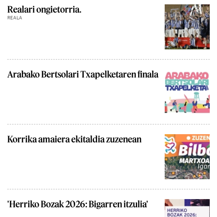
Realari ongietorria.
REALA
Arabako Bertsolari Txapelketaren finala
Korrika amaiera ekitaldia zuzenean
'Herriko Bozak 2026: Bigarren itzulia'