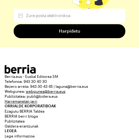
Berria.eus - Euskal Editorea SM
Telefonoa: 943 30 40 30
Bezero arreta: 943 30 43 45 | laguna@berria.eus
Webgunea:
webgunea@berria.eus
Publizitatea:
publi@bidera.eus
Harremanetan jarri
ORRIALDE KORPORATIBOAK
Ezagutu BERRIA Taldea
BERRIA berri bloga
Publizitatea
Galdera-erantzunak
LEGEA
Lege informazioa