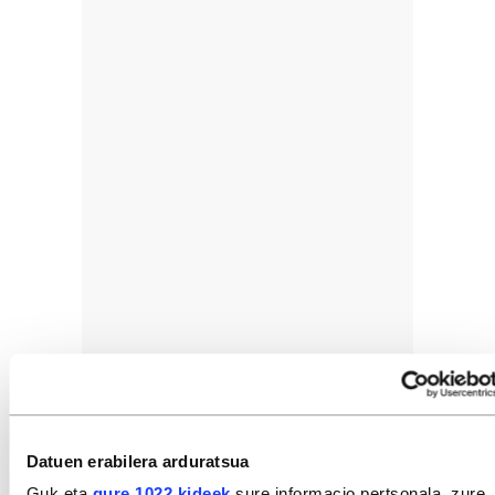
Datuen erabilera arduratsua
Guk eta
gure 1022 kideek
sure informacio pertsonala, zure