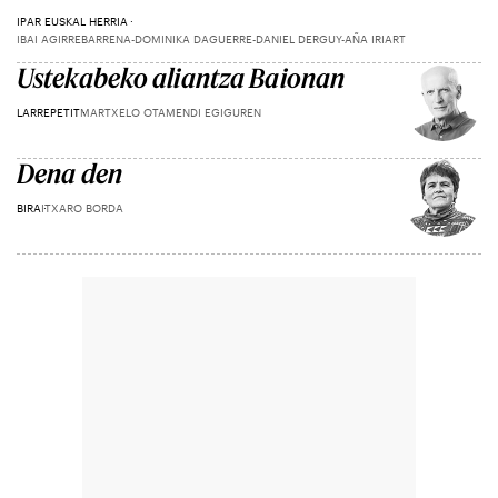
IPAR EUSKAL HERRIA
IBAI AGIRREBARRENA-DOMINIKA DAGUERRE-DANIEL DERGUY-AÑA IRIART
Ustekabeko aliantza Baionan
LARREPETIT
MARTXELO OTAMENDI EGIGUREN
Dena den
BIRA
ITXARO BORDA