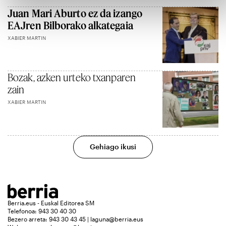
Juan Mari Aburto ez da izango
EAJren Bilborako alkategaia
XABIER MARTIN
Bozak, azken urteko txanparen
zain
XABIER MARTIN
Gehiago ikusi
Berria.eus - Euskal Editorea SM
Telefonoa: 943 30 40 30
Bezero arreta: 943 30 43 45 | laguna@berria.eus