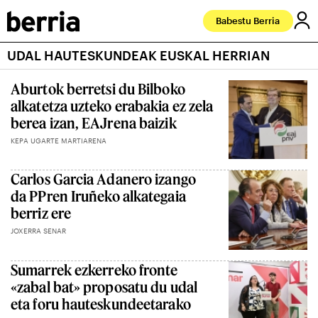
Babestu Berria
UDAL HAUTESKUNDEAK EUSKAL HERRIAN
Aburtok berretsi du Bilboko
alkatetza uzteko erabakia ez zela
berea izan, EAJrena baizik
KEPA UGARTE MARTIARENA
Carlos Garcia Adanero izango
da PPren Iruñeko alkategaia
berriz ere
JOXERRA SENAR
Sumarrek ezkerreko fronte
«zabal bat» proposatu du udal
eta foru hauteskundeetarako