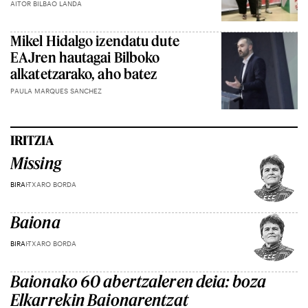
AITOR BILBAO LANDA
Mikel Hidalgo izendatu dute
EAJren hautagai Bilboko
alkatetzarako, aho batez
PAULA MARQUES SANCHEZ
IRITZIA
Missing
BIRA
ITXARO BORDA
Baiona
BIRA
ITXARO BORDA
Baionako 60 abertzaleren deia: boza
Elkarrekin Baionarentzat