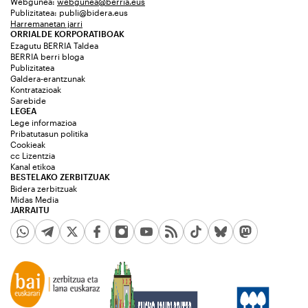
Webgunea:
webgunea@berria.eus
Publizitatea:
publi@bidera.eus
Harremanetan jarri
ORRIALDE KORPORATIBOAK
Ezagutu BERRIA Taldea
BERRIA berri bloga
Publizitatea
Galdera-erantzunak
Kontratazioak
Sarebide
LEGEA
Lege informazioa
Pribatutasun politika
Cookieak
cc Lizentzia
Kanal etikoa
BESTELAKO ZERBITZUAK
Bidera zerbitzuak
Midas Media
JARRAITU