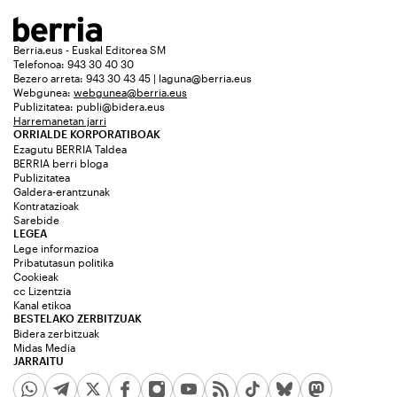
Berria.eus - Euskal Editorea SM
Telefonoa: 943 30 40 30
Bezero arreta: 943 30 43 45 | laguna@berria.eus
Webgunea:
webgunea@berria.eus
Publizitatea:
publi@bidera.eus
Harremanetan jarri
ORRIALDE KORPORATIBOAK
Ezagutu BERRIA Taldea
BERRIA berri bloga
Publizitatea
Galdera-erantzunak
Kontratazioak
Sarebide
LEGEA
Lege informazioa
Pribatutasun politika
Cookieak
cc Lizentzia
Kanal etikoa
BESTELAKO ZERBITZUAK
Bidera zerbitzuak
Midas Media
JARRAITU