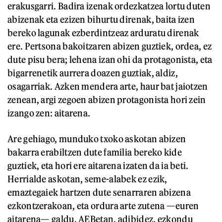
erakusgarri. Badira izenak ordezkatzea lortu duten
abizenak eta ezizen bihurtu direnak, baita izen
bereko lagunak ezberdintzeaz arduratu direnak
ere. Pertsona bakoitzaren abizen guztiek, ordea, ez
dute pisu bera; lehena izan ohi da protagonista, eta
bigarrenetik aurrera doazen guztiak, aldiz,
osagarriak. Azken mendera arte, haur bat jaiotzen
zenean, argi zegoen abizen protagonista hori zein
izango zen: aitarena.
Are gehiago, munduko txoko askotan abizen
bakarra erabiltzen dute familia bereko kide
guztiek, eta hori ere aitarena izaten da ia beti.
Herrialde askotan, seme-alabek ez ezik,
emaztegaiek hartzen dute senarraren abizena
ezkontzerakoan, eta ordura arte zutena —euren
aitarena— galdu. AEBetan, adibidez, ezkondu