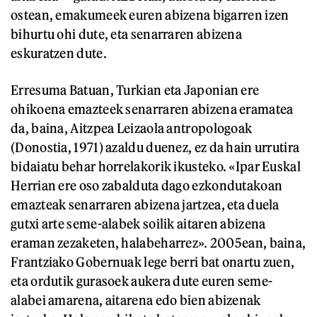
ostean, emakumeek euren abizena bigarren izen
bihurtu ohi dute, eta senarraren abizena
eskuratzen dute.
Erresuma Batuan, Turkian eta Japonian ere
ohikoena emazteek senarraren abizena eramatea
da, baina, Aitzpea Leizaola antropologoak
(Donostia, 1971) azaldu duenez, ez da hain urrutira
bidaiatu behar horrelakorik ikusteko. «Ipar Euskal
Herrian ere oso zabalduta dago ezkondutakoan
emazteak senarraren abizena jartzea, eta duela
gutxi arte seme-alabek soilik aitaren abizena
eraman zezaketen, halabeharrez». 2005ean, baina,
Frantziako Gobernuak lege berri bat onartu zuen,
eta ordutik gurasoek aukera dute euren seme-
alabei amarena, aitarena edo bien abizenak