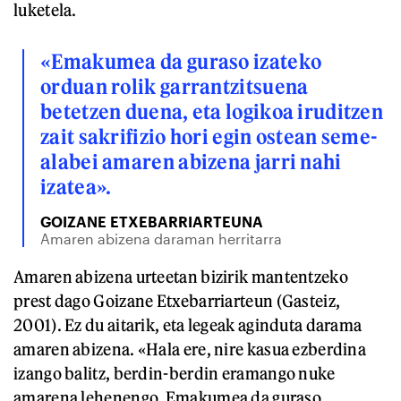
luketela.
«Emakumea da guraso izateko
orduan rolik garrantzitsuena
betetzen duena, eta logikoa iruditzen
zait sakrifizio hori egin ostean seme-
alabei amaren abizena jarri nahi
izatea».
GOIZANE ETXEBARRIARTEUNA
Amaren abizena daraman herritarra
Amaren abizena urteetan bizirik mantentzeko
prest dago Goizane Etxebarriarteun (Gasteiz,
2001). Ez du aitarik, eta legeak aginduta darama
amaren abizena. «Hala ere, nire kasua ezberdina
izango balitz, berdin-berdin eramango nuke
amarena lehenengo. Emakumea da guraso