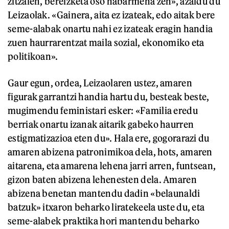
zitzaien, bereizketa oso nabarmena zen», azaldu du
Leizaolak. «Gainera, aita ez izateak, edo aitak bere
seme-alabak onartu nahi ez izateak eragin handia
zuen haurrarentzat maila sozial, ekonomiko eta
politikoan».
Gaur egun, ordea, Leizaolaren ustez, amaren
figurak garrantzi handia hartu du, besteak beste,
mugimendu feministari esker: «Familia eredu
berriak onartu izanak aitarik gabeko haurren
estigmatizazioa eten du». Hala ere, gogorarazi du
amaren abizena patronimikoa dela, hots, amaren
aitarena, eta amarena lehena jarri arren, funtsean,
gizon baten abizena lehenesten dela. Amaren
abizena benetan mantendu dadin «belaunaldi
batzuk» itxaron beharko liratekeela uste du, eta
seme-alabek praktika hori mantendu beharko