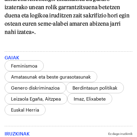
izaterako unean rolik garrantzitsuena betetzen
duena eta logikoa iruditzen zait sakrifizio hori egin
ostean euren seme-alabei amaren abizena jarri
nahi izatea».
GAIAK
Feminismoa
Amatasunak eta beste gurasotasunak
Genero diskriminazioa
Berdintasun politikak
Leizaola Egaña, Aitzpea
Imaz, Elixabete
Euskal Herria
IRUZKINAK
Ez dago iruzkinik