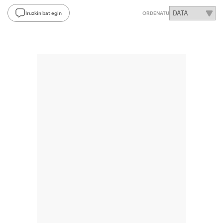
Iruzkin bat egin
ORDENATU