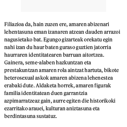
Filiazioa da, hain zuzen ere, amaren abizenari
lehentasuna eman izanaren atzean dauden arrazoi
nagusietako bat. Egungo gizarteak orekatu egin
nahi izan du haur baten guraso guztien jatorria
haurraren identitatearen barruan aitortzea.
Gainera, seme-alaben hazkuntzan eta
prestakuntzan amaren rola aintzat hartuta, bikote
heterosexual askok amaren abizena lehenestea
erabaki dute. Aldaketa horrek, amaren figurak
familia identitatean duen garrantzia
azpimarratzeaz gain, aurre egiten die historikoki
ezarritako arauei, kulturan aniztasuna eta
berdintasuna sustatuz.