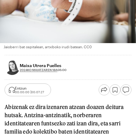
Jaioberri bat ospitalean, artxiboko irudi batean. CC0
Maixa Utrera Puelles
2024KO MAIATZAREN 18A
05:00
Entzun
00:00:00
00:07:27
Abizenak ez dira izenaren atzean doazen deitura
hutsak. Antzina-antzinatik, norberaren
identitatearen funtsezko zati izan dira, eta sarri
familia edo kolektibo baten identitatearen