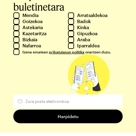
buletinetara
Mendia
Arratsaldekoa
Goizekoa
Badok
Astekaria
Kinka
Kazetaritza
Gipuzkoa
Bizkaia
Araba
Nafarroa
Iparraldea
Izena ematean
pribatutasun politika
onartzen duzu.