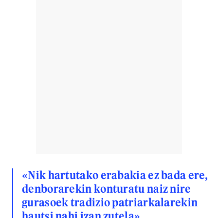
«Nik hartutako erabakia ez bada ere,
denborarekin konturatu naiz nire
gurasoek tradizio patriarkalarekin
hautsi nahi izan zutela».