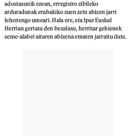
adostasunik ezean, erregistro zibileko
arduradunak erabakiko zuen zein abizen jarri
lehenengo umeari. Hala ere, eta Ipar Euskal
Herrian gertatu den bezalaxe, herritar gehienek
seme-alabei aitaren abizena ematen jarraitu dute.