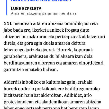
LUKE EZPELETA
Amaren abizena daraman herritarra
XXI. mendean aitaren abizena oraindik jaun eta
jabe bada ere, ikerketa anitzek frogatu dute
abizenei buruzko arau eta pertzepzioak aldatzen ari
direla, eta gora egin duela amaren deitura
lehenengo jartzeko joerak. Horrek, kopuruak
gorabehera, erakusten du bilakaera izan dela
berdintasunaren alorrean eta amaren oinordetzari
garrantzia emateko bidean.
Alderdi sinboliko eta kulturalaz gain, erabaki
horrek ondorio praktikoak ere baditu eguneroko
bizitzaren hainbat alderditan. Adibidez, arlo
profesionalean eta akademikoan amaren abizena
lehenengo jartzeak pertsona bat bereizten lagun