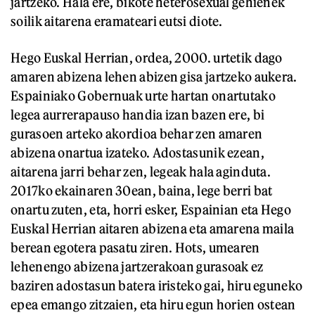
jartzeko. Hala ere, bikote heterosexual gehienek
soilik aitarena eramateari eutsi diote.
Hego Euskal Herrian, ordea, 2000. urtetik dago
amaren abizena lehen abizen gisa jartzeko aukera.
Espainiako Gobernuak urte hartan onartutako
legea aurrerapauso handia izan bazen ere, bi
gurasoen arteko akordioa behar zen amaren
abizena onartua izateko. Adostasunik ezean,
aitarena jarri behar zen, legeak hala aginduta.
2017ko ekainaren 30ean, baina, lege berri bat
onartu zuten, eta, horri esker, Espainian eta Hego
Euskal Herrian aitaren abizena eta amarena maila
berean egotera pasatu ziren. Hots, umearen
lehenengo abizena jartzerakoan gurasoak ez
baziren adostasun batera iristeko gai, hiru eguneko
epea emango zitzaien, eta hiru egun horien ostean