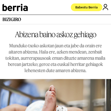
Babestu Berria
BIZIGIRO
Abizena baino askoz gehiago
Munduko txoko askotan jaun eta jabe da orain ere
aitaren abizena. Hala ere, azken mendean, zenbait
tokitan, aurrerapausoak eman dituzte amarena maila
berean jartzeko; geroz eta euskal herritar gehiagok
lehenesten dute amaren abizena.