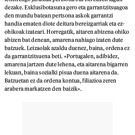
dezake. Esklusibotasuna gero eta garrantzitsuagoa
den mundu batean pertsona askok garrantzi
handia ematen diote deitura bereizgarriak eta ez-
ohikoak izateari. Horregatik, aitaren abizena ohiko
abizen bat denean, amarena nahiago izaten dute
batzuek. Leizaolak azaldu duenez, baina, ordena ez
da garrantzitsuena beti. «Portugalen, adibidez,
amarena jartzen dute lehena, eta aitarena bigarren
lekuan, baina sozialki pisua duena aitarena da.
Batzuetan ez da ordena kontua, filiazioa zeren
arabera markatzen den baizik».