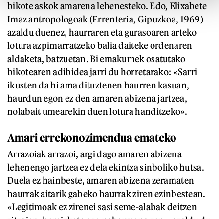
bikote askok amarena lehenesteko. Edo, Elixabete
Imaz antropologoak (Errenteria, Gipuzkoa, 1969)
azaldu duenez, haurraren eta gurasoaren arteko
lotura azpimarratzeko balia daiteke ordenaren
aldaketa, batzuetan. Bi emakumek osatutako
bikotearen adibidea jarri du horretarako: «Sarri
ikusten da bi ama dituztenen haurren kasuan,
haurdun egon ez den amaren abizena jartzea,
nolabait umearekin duen lotura handitzeko».
Amari errekonozimendua emateko
Arrazoiak arrazoi, argi dago amaren abizena
lehenengo jartzea ez dela ekintza sinboliko hutsa.
Duela ez hainbeste, amaren abizena zeramaten
haurrak aitarik gabeko haurrak ziren ezinbestean.
«Legitimoak ez zirenei sasi seme-alabak deitzen