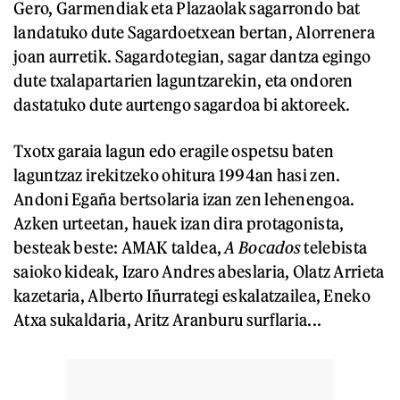
Gero, Garmendiak eta Plazaolak sagarrondo bat
landatuko dute Sagardoetxean bertan, Alorrenera
joan aurretik. Sagardotegian, sagar dantza egingo
dute txalapartarien laguntzarekin, eta ondoren
dastatuko dute aurtengo sagardoa bi aktoreek.
Txotx garaia lagun edo eragile ospetsu baten
laguntzaz irekitzeko ohitura 1994an hasi zen.
Andoni Egaña bertsolaria izan zen lehenengoa.
Azken urteetan, hauek izan dira protagonista,
besteak beste: AMAK taldea,
A Bocados
telebista
saioko kideak, Izaro Andres abeslaria, Olatz Arrieta
kazetaria, Alberto Iñurrategi eskalatzailea, Eneko
Atxa sukaldaria, Aritz Aranburu surflaria...