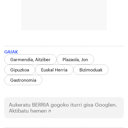
GAIAK
Garmendia, Aitziber
Plazaola, Jon
Gipuzkoa
Euskal Herria
Bizimoduak
Gastronomia
Aukeratu
BERRIA
gogoko iturri gisa Googlen.
Aktibatu hemen