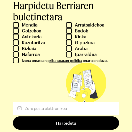
Harpidetu Berriaren
buletinetara
Mendia
Arratsaldekoa
Goizekoa
Badok
Astekaria
Kinka
Kazetaritza
Gipuzkoa
Bizkaia
Araba
Nafarroa
Iparraldea
Izena ematean
pribatutasun politika
onartzen duzu.