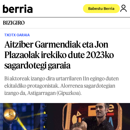
Babestu Berria
BIZIGIRO
TXOTX GARAIA
Aitziber Garmendiak eta Jon
Plazaolak irekiko dute 2023ko
sagardotegi garaia
Bi aktoreak izango dira urtarrilaren 11n egingo duten
ekitaldiko protagonistak. Alorrenea sagardotegian
izango da, Astigarragan (Gipuzkoa).