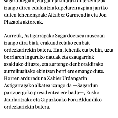
sagardotegian, eta gaur jakinarazi dute zeintzuk
izango diren edalontzia kupelaren azpian jarriko
duten lehenengoak: Aitziber Garmendia eta Jon
Plazaola aktoreak.
Aurretik, Astigarragako Sagardoetxea museoan
izango dira biak, erakundeetako zenbait
ordezkarirekin batera. Han, lehenik eta behin, uzta
berriaren inguruko datuak eta ezaugarriak
azalduko dituzte, eta aurtengo denboraldirako
aurreikusitako ekintzen berri ere emango dute.
Horren arduraduna Xabier Urdangarin
Astigarragako alkatea izango da —Sagardun
partzuergoko presidentea ere bada—, Eusko
Jaurlaritzako eta Gipuzkoako Foru Aldundiko
ordezkariekin batera.