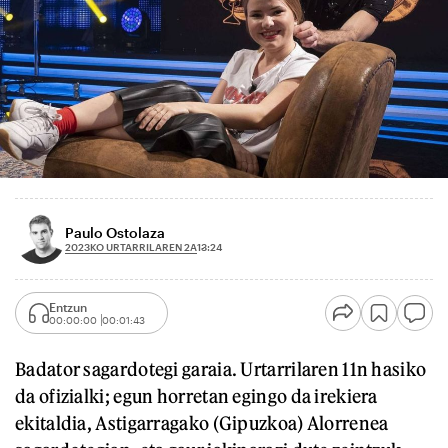
Paulo Ostolaza
2023KO URTARRILAREN 2A
13:24
Entzun
00:00:00
00:01:43
Badator sagardotegi garaia. Urtarrilaren 11n hasiko
da ofizialki; egun horretan egingo da irekiera
ekitaldia, Astigarragako (Gipuzkoa) Alorrenea