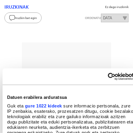
IRUZKINAK
Ez dago iruzkinik
Iruzkin bat egin
ORDENATU
Datuen erabilera arduratsua
Guk eta
gure 1022 kideek
sure informacio pertsonala, zure
IP zenbakia, esaterako, prozesatzen ditugu, cookie bezalak
teknologiak erabiliz eta zure gailuko informazioak azitzen
dugu publizitate eta eduki pertsonalizatua, publizitatearen eta
edukiaren neurketa, audientzia-ikerketa eta zerbitzuen
garapena eskaintzeko. Zure datuak nork eta zertarako