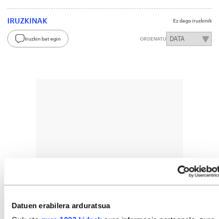
IRUZKINAK
Ez dago iruzkinik
Iruzkin bat egin
ORDENATU
Datuen erabilera arduratsua