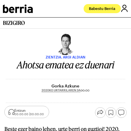
Babestu Berria
BIZIGIRO
ZIENTZIA. ARGI ALDIAN
Ahotsa ematea ez duenari
Gorka Azkune
2020KO URTARRILAREN 3A
00:00
Entzun
00:00:00
00:00:00
Beste ezer baino lehen, urte berri on guztioi! 2020.