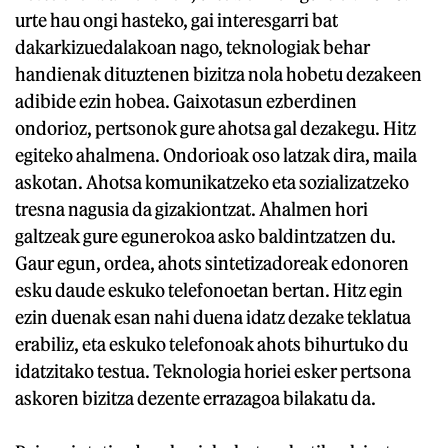
urte hau ongi hasteko, gai interesgarri bat
dakarkizuedalakoan nago, teknologiak behar
handienak dituztenen bizitza nola hobetu dezakeen
adibide ezin hobea. Gaixotasun ezberdinen
ondorioz, pertsonok gure ahotsa gal dezakegu. Hitz
egiteko ahalmena. Ondorioak oso latzak dira, maila
askotan. Ahotsa komunikatzeko eta sozializatzeko
tresna nagusia da gizakiontzat. Ahalmen hori
galtzeak gure egunerokoa asko baldintzatzen du.
Gaur egun, ordea, ahots sintetizadoreak edonoren
esku daude eskuko telefonoetan bertan. Hitz egin
ezin duenak esan nahi duena idatz dezake teklatua
erabiliz, eta eskuko telefonoak ahots bihurtuko du
idatzitako testua. Teknologia horiei esker pertsona
askoren bizitza dezente errazagoa bilakatu da.