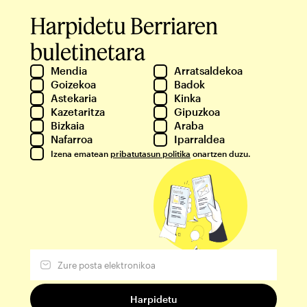
Harpidetu Berriaren
buletinetara
Mendia
Arratsaldekoa
Goizekoa
Badok
Astekaria
Kinka
Kazetaritza
Gipuzkoa
Bizkaia
Araba
Nafarroa
Iparraldea
Izena ematean
pribatutasun politika
onartzen duzu.