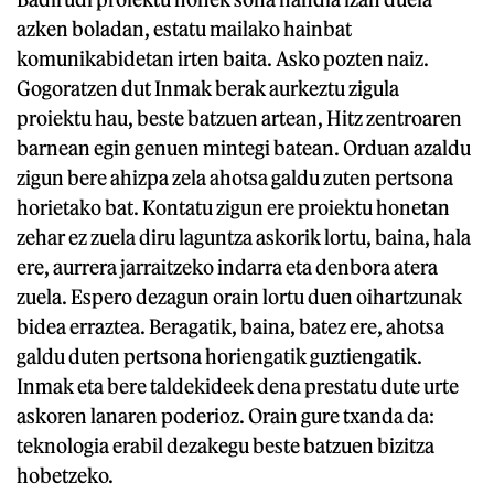
azken boladan, estatu mailako hainbat
komunikabidetan irten baita. Asko pozten naiz.
Gogoratzen dut Inmak berak aurkeztu zigula
proiektu hau, beste batzuen artean, Hitz zentroaren
barnean egin genuen mintegi batean. Orduan azaldu
zigun bere ahizpa zela ahotsa galdu zuten pertsona
horietako bat. Kontatu zigun ere proiektu honetan
zehar ez zuela diru laguntza askorik lortu, baina, hala
ere, aurrera jarraitzeko indarra eta denbora atera
zuela. Espero dezagun orain lortu duen oihartzunak
bidea erraztea. Beragatik, baina, batez ere, ahotsa
galdu duten pertsona horiengatik guztiengatik.
Inmak eta bere taldekideek dena prestatu dute urte
askoren lanaren poderioz. Orain gure txanda da:
teknologia erabil dezakegu beste batzuen bizitza
hobetzeko.