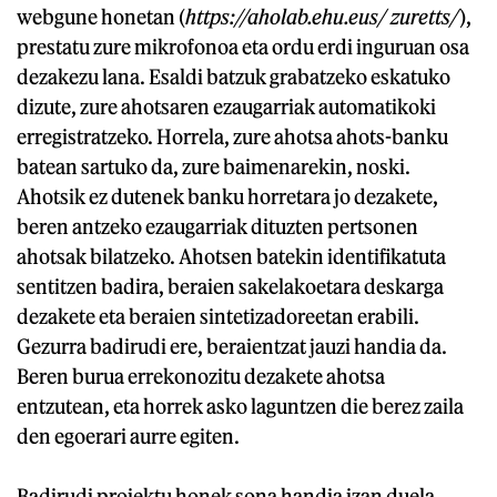
webgune honetan (
https://aholab.ehu.eus/ zuretts/
),
prestatu zure mikrofonoa eta ordu erdi inguruan osa
dezakezu lana. Esaldi batzuk grabatzeko eskatuko
dizute, zure ahotsaren ezaugarriak automatikoki
erregistratzeko. Horrela, zure ahotsa ahots-banku
batean sartuko da, zure baimenarekin, noski.
Ahotsik ez dutenek banku horretara jo dezakete,
beren antzeko ezaugarriak dituzten pertsonen
ahotsak bilatzeko. Ahotsen batekin identifikatuta
sentitzen badira, beraien sakelakoetara deskarga
dezakete eta beraien sintetizadoreetan erabili.
Gezurra badirudi ere, beraientzat jauzi handia da.
Beren burua errekonozitu dezakete ahotsa
entzutean, eta horrek asko laguntzen die berez zaila
den egoerari aurre egiten.
Badirudi proiektu honek sona handia izan duela