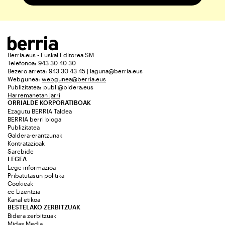
Berria.eus - Euskal Editorea SM
Telefonoa: 943 30 40 30
Bezero arreta: 943 30 43 45 | laguna@berria.eus
Webgunea:
webgunea@berria.eus
Publizitatea:
publi@bidera.eus
Harremanetan jarri
ORRIALDE KORPORATIBOAK
Ezagutu BERRIA Taldea
BERRIA berri bloga
Publizitatea
Galdera-erantzunak
Kontratazioak
Sarebide
LEGEA
Lege informazioa
Pribatutasun politika
Cookieak
cc Lizentzia
Kanal etikoa
BESTELAKO ZERBITZUAK
Bidera zerbitzuak
Midas Media