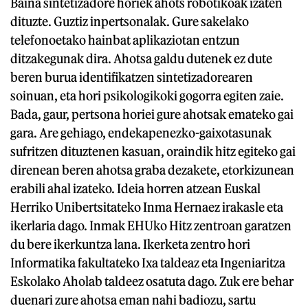
Baina sintetizadore horiek ahots robotikoak izaten
dituzte. Guztiz inpertsonalak. Gure sakelako
telefonoetako hainbat aplikaziotan entzun
ditzakegunak dira. Ahotsa galdu dutenek ez dute
beren burua identifikatzen sintetizadorearen
soinuan, eta hori psikologikoki gogorra egiten zaie.
Bada, gaur, pertsona horiei gure ahotsak emateko gai
gara. Are gehiago, endekapenezko-gaixotasunak
sufritzen dituztenen kasuan, oraindik hitz egiteko gai
direnean beren ahotsa graba dezakete, etorkizunean
erabili ahal izateko. Ideia horren atzean Euskal
Herriko Unibertsitateko Inma Hernaez irakasle eta
ikerlaria dago. Inmak EHUko Hitz zentroan garatzen
du bere ikerkuntza lana. Ikerketa zentro hori
Informatika fakultateko Ixa taldeaz eta Ingeniaritza
Eskolako Aholab taldeez osatuta dago. Zuk ere behar
duenari zure ahotsa eman nahi badiozu, sartu