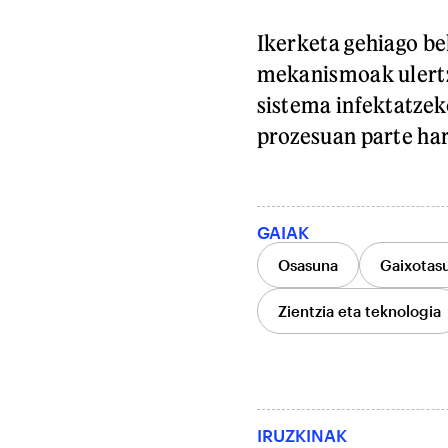
Ikerketa gehiago be
mekanismoak ulertz
sistema infektatzek
prozesuan parte har
GAIAK
Osasuna
Gaixotas
Zientzia eta teknologia
IRUZKINAK