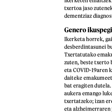
Ikerketen emaitzek
txertoa jaso zutene
dementziaz diagnost
Genero ikuspeg
Ikerketa horrek, g
desberdintasunei bu
Txertatutako emak
zuten, beste txerto 
eta COVID-19aren ko
daiteke emakumeet
bat eragiten dutela
aukera emango luke
txertatzeko; izan 
eta alzheimerraren 