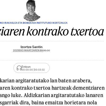
KO IRAKASLEA ETA BIOBIZKAIA INSTITUTUKO IKERTZAILEA
aren kontrako txertoa
Izortze Santin
2025EKO MAIATZAREN 9A
05:00
Entzun
00:00:00
00:03:32
karian argitaratutako lan baten arabera,
saren kontrako txertoa hartzeak dementziaren
ngo luke. Aldizkarian argitaratutako lanaren
sgarriak dira, baina emaitza horietara nola