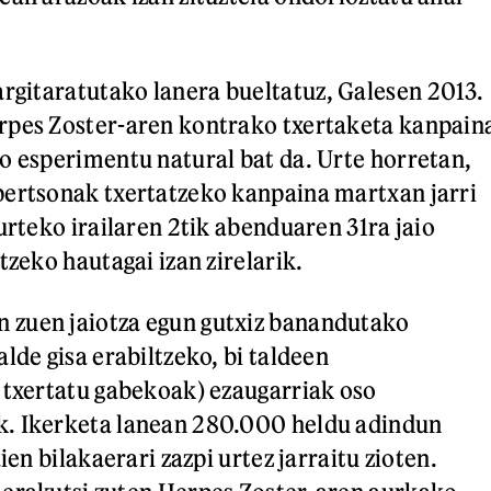
argitaratutako lanera bueltatuz, Galesen 2013.
rpes Zoster-aren kontrako txertaketa kanpain
o esperimentu natural bat da. Urte horretan,
pertsonak txertatzeko kanpaina martxan jarri
urteko irailaren 2tik abenduaren 31ra jaio
tzeko hautagai izan zirelarik.
zuen jaiotza egun gutxiz banandutako
lde gisa erabiltzeko, bi taldeen
 txertatu gabekoak) ezaugarriak oso
. Ikerketa lanean 280.000 heldu adindun
ien bilakaerari zazpi urtez jarraitu zioten.