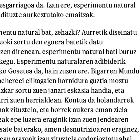
eresgarriagoa da. Izan ere, esperimentu natural
u dituzte aurkeztutako emaitzak.
mentu natural bat, zehazki? Aurretik diseinatu
eoki sortu den egoera batetik datu
zen direnean, esperimentu natural bati buruz
akegu. Esperimentu naturalaren adibiderik
o Gosetea da, hain zuzen ere. Bigarren Mundu
ehereei elikagaien hornidura guztia moztu
zkar sortu zuen janari eskasia handia, eta
rri zuen herrialdean. Kontua da holandarrek
nak zituztela, eta horrek aukera eman ziela
eak epe luzera eraginik izan zuen jendearen
sate baterako, amen desnutrizioaren eraginez,
ean arazoak izan zituztela ondorioztatu ahal