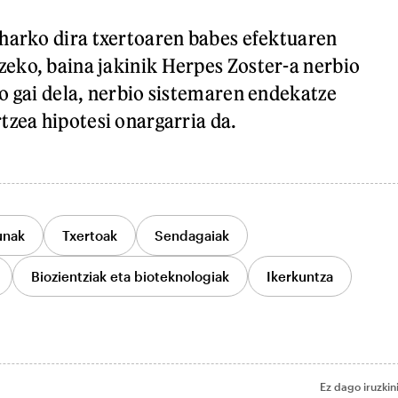
harko dira txertoaren babes efektuaren
eko, baina jakinik Herpes Zoster-a nerbio
o gai dela, nerbio sistemaren endekatze
tzea hipotesi onargarria da.
unak
Txertoak
Sendagaiak
Biozientziak eta bioteknologiak
Ikerkuntza
Ez dago iruzkin