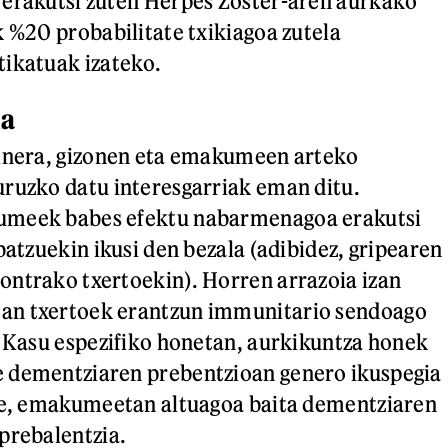
 erakutsi zuten Herpes Zoster-aren aurkako
k %20 probabilitate txikiagoa zutela
ikatuak izateko.
ia
ainera, gizonen eta emakumeen arteko
ruzko datu interesgarriak eman ditu.
umeek babes efektu nabarmenagoa erakutsi
batzuekin ikusi den bezala (adibidez, gripearen
ntrako txertoekin). Horren arrazoia izan
an txertoek erantzun immunitario sendoago
. Kasu espezifiko honetan, aurkikuntza honek
 dementziaren prebentzioan genero ikuspegia
ere, emakumeetan altuagoa baita dementziaren
prebalentzia.