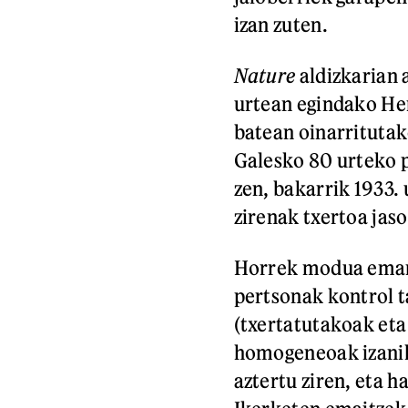
izan zuten.
Nature
aldizkarian 
urtean egindako He
batean oinarritutak
Galesko 80 urteko 
zen, bakarrik 1933. 
zirenak txertoa jaso
Horrek modua eman 
pertsonak kontrol ta
(txertatutakoak eta
homogeneoak izanik
aztertu ziren, eta ha