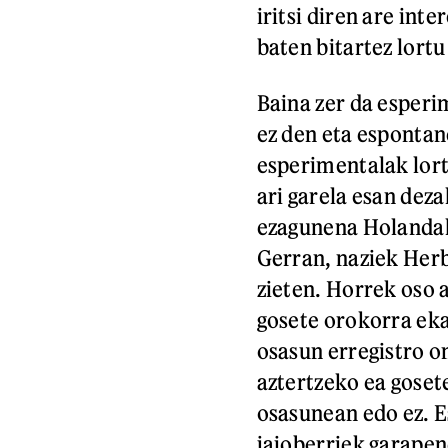
iritsi diren are int
baten bitartez lort
Baina zer da esperi
ez den eta espontan
esperimentalak lort
ari garela esan dez
ezagunena Holandak
Gerran, naziek Herb
zieten. Horrek oso a
gosete orokorra eka
osasun erregistro o
aztertzeko ea goset
osasunean edo ez. E
jaioberriek garapen