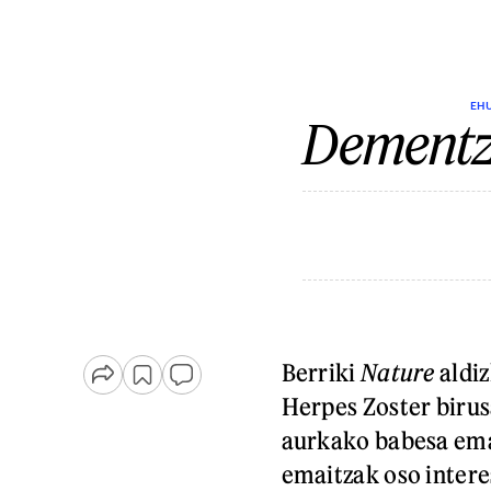
EHU
Dementzi
Berriki
Nature
aldiz
Herpes Zoster biru
aurkako babesa ema
emaitzak oso intere