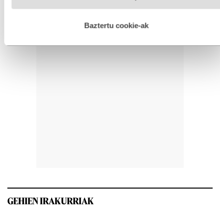
hobetzeko asmoz, cookie teknologiaz baliatzen gara. Ohar
hau onartuz gero, teknologia hori erabiltzeko baimen
esplizitua ematen diguzu.
Gehiago irakurri
Baztertu cookie-ak
GEHIEN IRAKURRIAK