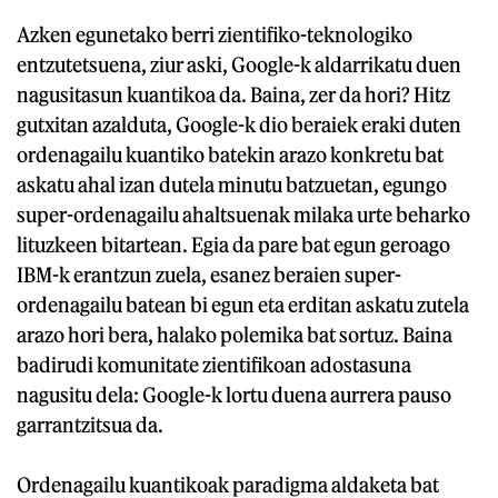
Azken egunetako berri zientifiko-teknologiko
entzutetsuena, ziur aski, Google-k aldarrikatu duen
nagusitasun kuantikoa da. Baina, zer da hori? Hitz
gutxitan azalduta, Google-k dio beraiek eraki duten
ordenagailu kuantiko batekin arazo konkretu bat
askatu ahal izan dutela minutu batzuetan, egungo
super-ordenagailu ahaltsuenak milaka urte beharko
lituzkeen bitartean. Egia da pare bat egun geroago
IBM-k erantzun zuela, esanez beraien super-
ordenagailu batean bi egun eta erditan askatu zutela
arazo hori bera, halako polemika bat sortuz. Baina
badirudi komunitate zientifikoan adostasuna
nagusitu dela: Google-k lortu duena aurrera pauso
garrantzitsua da.
Ordenagailu kuantikoak paradigma aldaketa bat