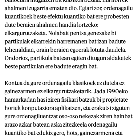
ahalmen izugarria ematen dio. Egiari zor, ordenagailu
kuantikoek beste efektu kuantiko bat ere probesten
dute beraien ahalmen handia lortzeko:
elkargurutzaketa. Nolabait pentsa genezake bi
partikulak elkarrekin harremanen bat izan badute
lehenaldian, orain beraien egoerak lotuta daudela.
Ondorioz, partikula batean egiten ditugun aldaketek
beste partikulan ere badute eragin bat.
Kontua da gure ordenagailu klasikoek ez dutela ez
gainezarmen ez elkargurutzaketarik. Jada 1990eko
hamarkadan hasi ziren fisikari batzuk bi propietate
horiek konputaziora aplikatzen, eta erakutsi ziguten
gure ordenagiluentzat oso-oso nekezak ziren hainbat
arazo azkar batean aska zitezkeela ordenagailu
kuantiko bat edukiz gero, hots, gainezarmena eta