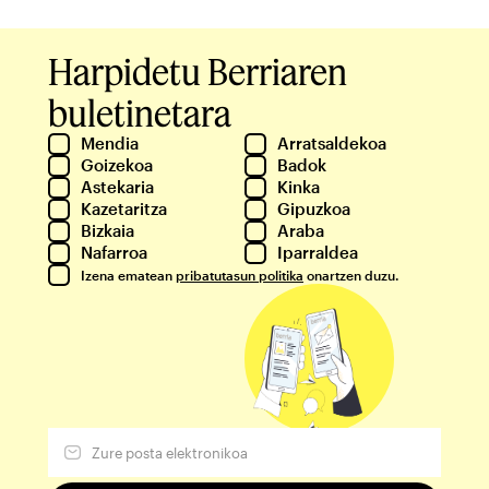
Harpidetu Berriaren
buletinetara
Mendia
Arratsaldekoa
Goizekoa
Badok
Astekaria
Kinka
Kazetaritza
Gipuzkoa
Bizkaia
Araba
Nafarroa
Iparraldea
Izena ematean
pribatutasun politika
onartzen duzu.