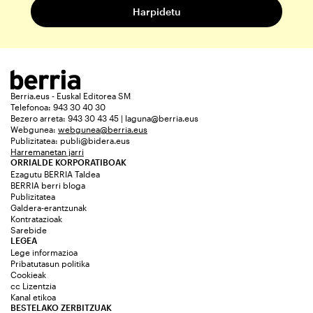
Berria.eus - Euskal Editorea SM
Telefonoa: 943 30 40 30
Bezero arreta: 943 30 43 45 | laguna@berria.eus
Webgunea:
webgunea@berria.eus
Publizitatea:
publi@bidera.eus
Harremanetan jarri
ORRIALDE KORPORATIBOAK
Ezagutu BERRIA Taldea
BERRIA berri bloga
Publizitatea
Galdera-erantzunak
Kontratazioak
Sarebide
LEGEA
Lege informazioa
Pribatutasun politika
Cookieak
cc Lizentzia
Kanal etikoa
BESTELAKO ZERBITZUAK