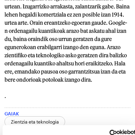
urtean. Izugarrizko arrakasta, zalantzarik gabe. Baina
lehen hegaldi komertziala ez zen posible izan 1914.
urtea arte. Orain ereantzeko egoeran gaude. Google-
n ordenagailu kuantikoak arazo bat askatu ahal izan
du, baina oraindik oso urrun geratzen da gure
egunerokoan erabilgarri izango den eguna. Arazo
zientifiko eta teknologiko asko geratzen dira balizko
ordenagailu kuantiko ahaltsu hori eraikitzeko. Hala
ere, emandako pausoa oso garrantzitsua izan da eta
bere ondorioak potoloak izango dira.
.
GAIAK
Zientzia eta teknologia
Konputazio eta informazio teknologiak