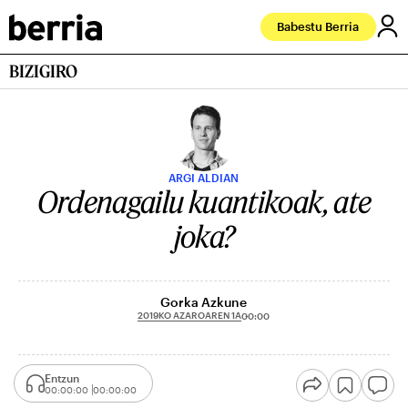
Babestu Berria
BIZIGIRO
ARGI ALDIAN
Ordenagailu kuantikoak, ate
joka?
Gorka Azkune
2019KO AZAROAREN 1A
00:00
Entzun
00:00:00
00:00:00