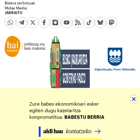
Bidera zerbitzuak
Midas Media
JARRAITU
Zure babes ekonomikoari esker
egiten dugu kazetaritza
konprometitua.
BABESTU BERRIA