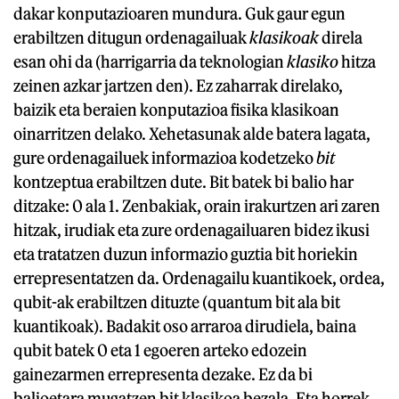
dakar konputazioaren mundura. Guk gaur egun
erabiltzen ditugun ordenagailuak
klasikoak
direla
esan ohi da (harrigarria da teknologian
klasiko
hitza
zeinen azkar jartzen den). Ez zaharrak direlako,
baizik eta beraien konputazioa fisika klasikoan
oinarritzen delako. Xehetasunak alde batera lagata,
gure ordenagailuek informazioa kodetzeko
bit
kontzeptua erabiltzen dute. Bit batek bi balio har
ditzake: 0 ala 1. Zenbakiak, orain irakurtzen ari zaren
hitzak, irudiak eta zure ordenagailuaren bidez ikusi
eta tratatzen duzun informazio guztia bit horiekin
errepresentatzen da. Ordenagailu kuantikoek, ordea,
qubit-ak erabiltzen dituzte (quantum bit ala bit
kuantikoak). Badakit oso arraroa dirudiela, baina
qubit batek 0 eta 1 egoeren arteko edozein
gainezarmen errepresenta dezake. Ez da bi
balioetara mugatzen bit klasikoa bezala. Eta horrek