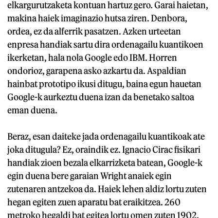
elkargurutzaketa kontuan hartuz gero. Garai haietan,
makina haiek imaginazio hutsa ziren. Denbora,
ordea, ez da alferrik pasatzen. Azken urteetan
enpresa handiak sartu dira ordenagailu kuantikoen
ikerketan, hala nola Google edo IBM. Horren
ondorioz, garapena asko azkartu da. Aspaldian
hainbat prototipo ikusi ditugu, baina egun hauetan
Google-k aurkeztu duena izan da benetako saltoa
eman duena.
Beraz, esan daiteke jada ordenagailu kuantikoak ate
joka ditugula? Ez, oraindik ez. Ignacio Cirac fisikari
handiak zioen bezala elkarrizketa batean, Google-k
egin duena bere garaian Wright anaiek egin
zutenaren antzekoa da. Haiek lehen aldiz lortu zuten
hegan egiten zuen aparatu bat eraikitzea. 260
metroko hegaldi bat egitea lortu omen zuten 1902.