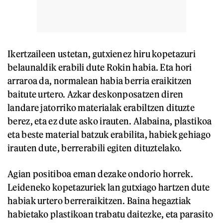
Ikertzaileen ustetan, gutxienez hiru kopetazuri
belaunaldik erabili dute Rokin habia. Eta hori
arraroa da, normalean habia berria eraikitzen
baitute urtero. Azkar deskonposatzen diren
landare jatorriko materialak erabiltzen dituzte
berez, eta ez dute asko irauten. Alabaina, plastikoa
eta beste material batzuk erabilita, habiek gehiago
irauten dute, berrerabili egiten dituztelako.
Agian positiboa eman dezake ondorio horrek.
Leideneko kopetazuriek lan gutxiago hartzen dute
habiak urtero berreraikitzen. Baina hegaztiak
habietako plastikoan trabatu daitezke, eta parasito