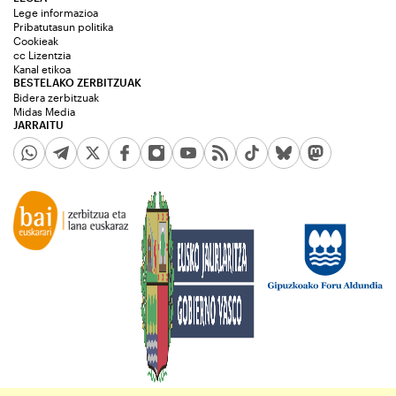
Lege informazioa
Pribatutasun politika
Cookieak
cc Lizentzia
Kanal etikoa
BESTELAKO ZERBITZUAK
Bidera zerbitzuak
Midas Media
JARRAITU