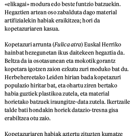
«elikagai» modura edo beste funtzio batzuekin.
Hegaztien artean oso zabalduta dago material
artifizialekin habiak eraikitzea; hori da
kopetazuriaren kasua.
Kopetazuri arrunta (
Fulica atra
) Euskal Herriko
hainbat hezegunetan ikus daitekeen hegaztia da.
Beltza da ia osotasunean eta mokotik gorantz
kopetara igotzen zaion ezkutu zuri moduko bat du.
Herbehereetako Leiden hirian bada kopetazuri
populazio hiritar bat, eta ohartu ziren bertako
habia guztiek plastikoa zutela, eta material
horietako batzuek iraungitze-data zutela. Ikertzaile
talde bati hondakin horiek datazio-tresna gisa
erabiltzea otu zaio.
Kopetazuriaren habiak aztertu zituzten kumatze