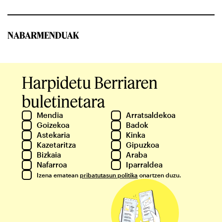
NABARMENDUAK
Harpidetu Berriaren
buletinetara
Mendia
Arratsaldekoa
Goizekoa
Badok
Astekaria
Kinka
Kazetaritza
Gipuzkoa
Bizkaia
Araba
Nafarroa
Iparraldea
Izena ematean
pribatutasun politika
onartzen duzu.