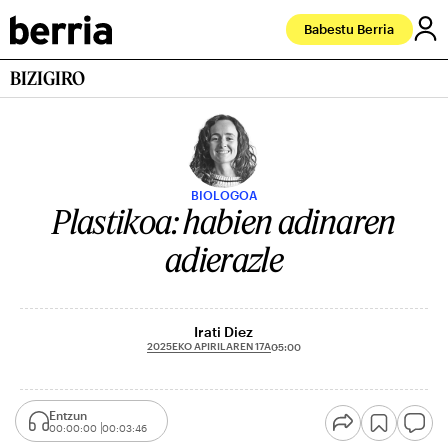
Babestu Berria
BIZIGIRO
BIOLOGOA
Plastikoa: habien adinaren
adierazle
Irati Diez
2025EKO APIRILAREN 17A
05:00
Entzun
00:00:00
00:03:46