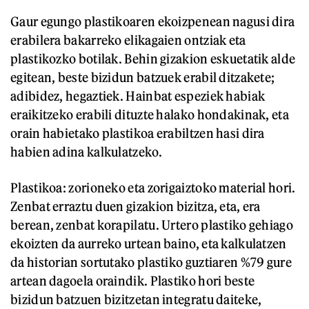
Gaur egungo plastikoaren ekoizpenean nagusi dira
erabilera bakarreko elikagaien ontziak eta
plastikozko botilak. Behin gizakion eskuetatik alde
egitean, beste bizidun batzuek erabil ditzakete;
adibidez, hegaztiek. Hainbat espeziek habiak
eraikitzeko erabili dituzte halako hondakinak, eta
orain habietako plastikoa erabiltzen hasi dira
habien adina kalkulatzeko.
Plastikoa: zorioneko eta zorigaiztoko material hori.
Zenbat erraztu duen gizakion bizitza, eta, era
berean, zenbat korapilatu. Urtero plastiko gehiago
ekoizten da aurreko urtean baino, eta kalkulatzen
da historian sortutako plastiko guztiaren %79 gure
artean dagoela oraindik. Plastiko hori beste
bizidun batzuen bizitzetan integratu daiteke,