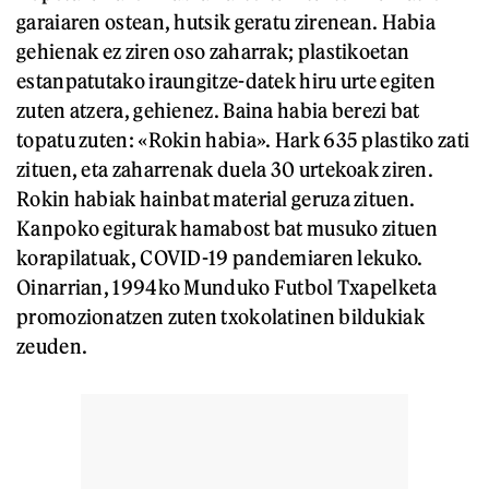
garaiaren ostean, hutsik geratu zirenean. Habia
gehienak ez ziren oso zaharrak; plastikoetan
estanpatutako iraungitze-datek hiru urte egiten
zuten atzera, gehienez. Baina habia berezi bat
topatu zuten: «Rokin habia». Hark 635 plastiko zati
zituen, eta zaharrenak duela 30 urtekoak ziren.
Rokin habiak hainbat material geruza zituen.
Kanpoko egiturak hamabost bat musuko zituen
korapilatuak, COVID-19 pandemiaren lekuko.
Oinarrian, 1994ko Munduko Futbol Txapelketa
promozionatzen zuten txokolatinen bildukiak
zeuden.