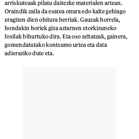
arriskutsuak pilatu daitezke materialen artean.
Oraindik zaila da esatea onura edo kalte gehiago
eragiten dien ohitura berriak. Gauzak horrela,
hondakin horiek giza aztarnen etorkizuneko
fosilak bihurtuko dira. Eta oso zehatzak, gainera,
gomendatutako kontsumo urtea eta data
adieraziko dute eta.