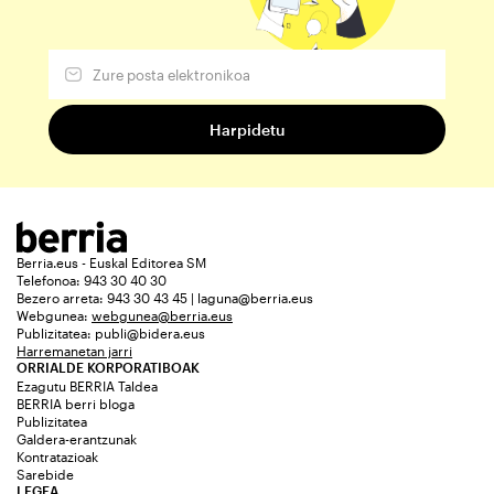
Berria.eus - Euskal Editorea SM
Telefonoa: 943 30 40 30
Bezero arreta: 943 30 43 45 | laguna@berria.eus
Webgunea:
webgunea@berria.eus
Publizitatea:
publi@bidera.eus
Harremanetan jarri
ORRIALDE KORPORATIBOAK
Ezagutu BERRIA Taldea
BERRIA berri bloga
Publizitatea
Galdera-erantzunak
Kontratazioak
Sarebide
LEGEA