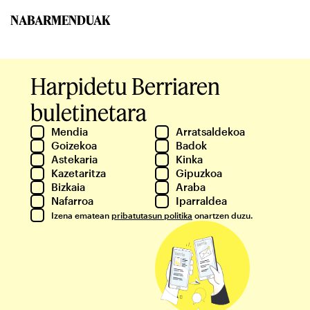
NABARMENDUAK
Harpidetu Berriaren
buletinetara
Mendia
Arratsaldekoa
Goizekoa
Badok
Astekaria
Kinka
Kazetaritza
Gipuzkoa
Bizkaia
Araba
Nafarroa
Iparraldea
Izena ematean
pribatutasun politika
onartzen duzu.