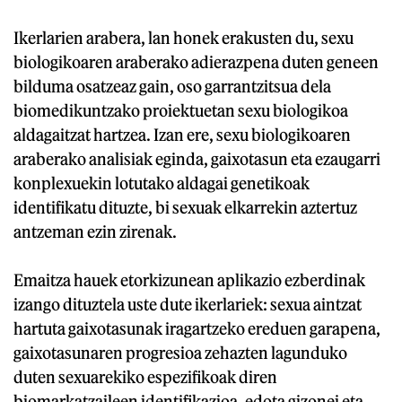
Ikerlarien arabera, lan honek erakusten du, sexu
biologikoaren araberako adierazpena duten geneen
bilduma osatzeaz gain, oso garrantzitsua dela
biomedikuntzako proiektuetan sexu biologikoa
aldagaitzat hartzea. Izan ere, sexu biologikoaren
araberako analisiak eginda, gaixotasun eta ezaugarri
konplexuekin lotutako aldagai genetikoak
identifikatu dituzte, bi sexuak elkarrekin aztertuz
antzeman ezin zirenak.
Emaitza hauek etorkizunean aplikazio ezberdinak
izango dituztela uste dute ikerlariek: sexua aintzat
hartuta gaixotasunak iragartzeko ereduen garapena,
gaixotasunaren progresioa zehazten lagunduko
duten sexuarekiko espezifikoak diren
biomarkatzaileen identifikazioa, edota gizonei eta