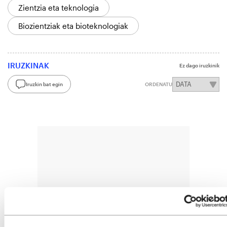
Zientzia eta teknologia
Biozientziak eta bioteknologiak
IRUZKINAK
Ez dago iruzkinik
Iruzkin bat egin
ORDENATU