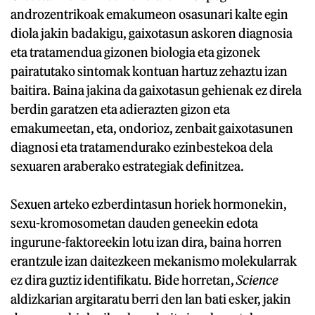
androzentrikoak emakumeon osasunari kalte egin
diola jakin badakigu, gaixotasun askoren diagnosia
eta tratamendua gizonen biologia eta gizonek
pairatutako sintomak kontuan hartuz zehaztu izan
baitira. Baina jakina da gaixotasun gehienak ez direla
berdin garatzen eta adierazten gizon eta
emakumeetan, eta, ondorioz, zenbait gaixotasunen
diagnosi eta tratamendurako ezinbestekoa dela
sexuaren araberako estrategiak definitzea.
Sexuen arteko ezberdintasun horiek hormonekin,
sexu-kromosometan dauden geneekin edota
ingurune-faktoreekin lotu izan dira, baina horren
erantzule izan daitezkeen mekanismo molekularrak
ez dira guztiz identifikatu. Bide horretan,
Science
aldizkarian argitaratu berri den lan bati esker, jakin