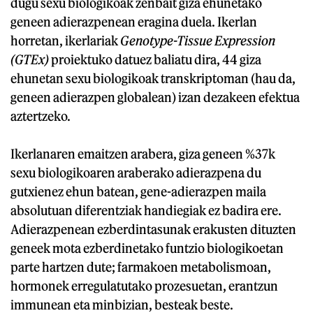
dugu sexu biologikoak zenbait giza ehunetako
geneen adierazpenean eragina duela. Ikerlan
horretan, ikerlariak
Genotype-Tissue Expression
(GTEx)
proiektuko datuez baliatu dira, 44 giza
ehunetan sexu biologikoak transkriptoman (hau da,
geneen adierazpen globalean) izan dezakeen efektua
aztertzeko.
Ikerlanaren emaitzen arabera, giza geneen %37k
sexu biologikoaren araberako adierazpena du
gutxienez ehun batean, gene-adierazpen maila
absolutuan diferentziak handiegiak ez badira ere.
Adierazpenean ezberdintasunak erakusten dituzten
geneek mota ezberdinetako funtzio biologikoetan
parte hartzen dute; farmakoen metabolismoan,
hormonek erregulatutako prozesuetan, erantzun
immunean eta minbizian, besteak beste.