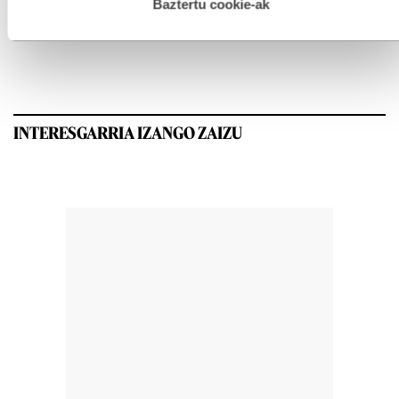
esplizitua ematen diguzu.
Gehiago irakurri
Baztertu cookie-ak
GEHIEN IRAKURRIAK
INTERESGARRIA IZANGO ZAIZU