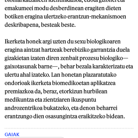
emakumeei modu desberdinean eragiten dieten
botiken eragina ulertzeko erantzun-mekanismoen
deskribapena, besteak beste.
Ikerketa honek argi uzten du sexu biologikoaren
eragina aintzat hartzeak berebiziko garrantzia duela
gizakietan izaten diren zenbait prozesu biologiko—
gaixotasunak barne—, behar bezala karakterizatu eta
ulertu ahal izateko. Lan honetan plazaratutako
ondorioak ikerketa biomedikoetan aplikatzea
premiazkoa da, beraz, etorkizun hurbilean
medikuntza eta zientziaren ikuspuntu
androzentrikoa bukatzeko, eta denon beharrei
erantzungo dien osasungintza eraikitzeko bidean.
GAIAK