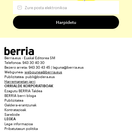
Berria.eus - Euskal Editorea SM
Telefonoa: 943 30 40 30
Bezero arreta: 943 30 43 45 | laguna@berria.eus
Webgunea:
webgunea@berria.eus
Publizitatea:
publi@bidera.eus
Harremanetan jarri
ORRIALDE KORPORATIBOAK
Ezagutu BERRIA Taldea
BERRIA berri bloga
Publizitatea
Galdera-erantzunak
Kontratazioak
Sarebide
LEGEA
Lege informazioa
Pribatutasun politika