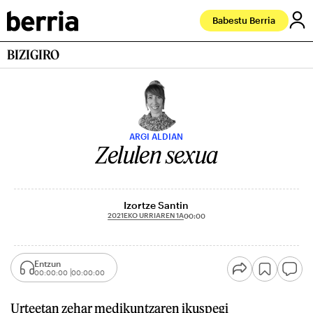
Babestu Berria
BIZIGIRO
ARGI ALDIAN
Zelulen sexua
Izortze Santin
2021EKO URRIAREN 1A
00:00
Entzun
00:00:00
00:00:00
Urteetan zehar medikuntzaren ikuspegi