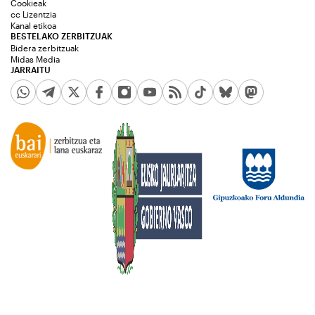
Cookieak
cc Lizentzia
Kanal etikoa
BESTELAKO ZERBITZUAK
Bidera zerbitzuak
Midas Media
JARRAITU