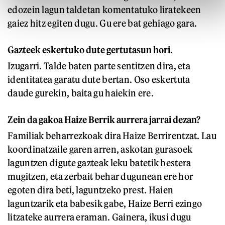
edozein lagun taldetan komentatuko liratekeen
gaiez hitz egiten dugu. Gu ere bat gehiago gara.
Gazteek eskertuko dute gertutasun hori.
Izugarri. Talde baten parte sentitzen dira, eta
identitatea garatu dute bertan. Oso eskertuta
daude gurekin, baita gu haiekin ere.
Zein da gakoa Haize Berrik aurrera jarrai dezan?
Familiak beharrezkoak dira Haize Berrirentzat. Lau
koordinatzaile garen arren, askotan gurasoek
laguntzen digute gazteak leku batetik bestera
mugitzen, eta zerbait behar dugunean ere hor
egoten dira beti, laguntzeko prest. Haien
laguntzarik eta babesik gabe, Haize Berri ezingo
litzateke aurrera eraman. Gainera, ikusi dugu