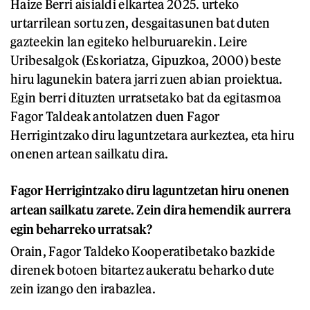
Haize Berri aisialdi elkartea 2025. urteko
urtarrilean sortu zen, desgaitasunen bat duten
gazteekin lan egiteko helburuarekin. Leire
Uribesalgok (Eskoriatza, Gipuzkoa, 2000) beste
hiru lagunekin batera jarri zuen abian proiektua.
Egin berri dituzten urratsetako bat da egitasmoa
Fagor Taldeak antolatzen duen Fagor
Herrigintzako diru laguntzetara aurkeztea, eta hiru
onenen artean sailkatu dira.
Fagor Herrigintzako diru laguntzetan hiru onenen
artean sailkatu zarete. Zein dira hemendik aurrera
egin beharreko urratsak?
Orain, Fagor Taldeko Kooperatibetako bazkide
direnek botoen bitartez aukeratu beharko dute
zein izango den irabazlea.