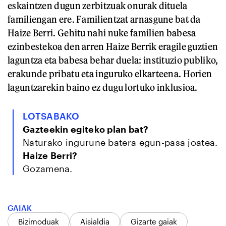
eskaintzen dugun zerbitzuak onurak dituela
familiengan ere. Familientzat arnasgune bat da
Haize Berri. Gehitu nahi nuke familien babesa
ezinbestekoa den arren Haize Berrik eragile guztien
laguntza eta babesa behar duela: instituzio publiko,
erakunde pribatu eta inguruko elkarteena. Horien
laguntzarekin baino ez dugu lortuko inklusioa.
LOTSABAKO
Gazteekin egiteko plan bat?
Naturako ingurune batera egun-pasa joatea.
Haize Berri?
Gozamena.
GAIAK
Bizimoduak
Aisialdia
Gizarte gaiak