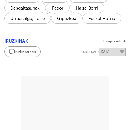
Desgaitasunak
Fagor
Haize Berri
Uribesalgo, Leire
Gipuzkoa
Euskal Herria
IRUZKINAK
Ez dago iruzkinik
Iruzkin bat egin
ORDENATU