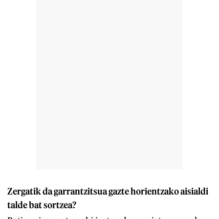
Zergatik da garrantzitsua gazte horientzako aisialdi
talde bat sortzea?