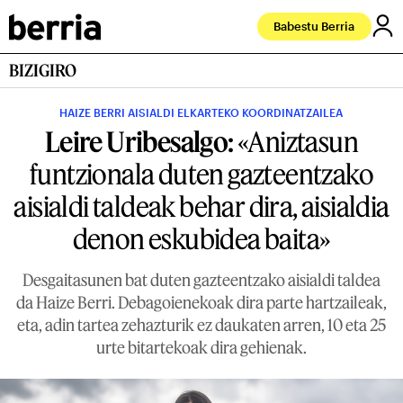
Babestu Berria
BIZIGIRO
HAIZE BERRI AISIALDI ELKARTEKO KOORDINATZAILEA
Leire Uribesalgo:
«Aniztasun
funtzionala duten gazteentzako
aisialdi taldeak behar dira, aisialdia
denon eskubidea baita»
Desgaitasunen bat duten gazteentzako aisialdi taldea
da Haize Berri. Debagoienekoak dira parte hartzaileak,
eta, adin tartea zehazturik ez daukaten arren, 10 eta 25
urte bitartekoak dira gehienak.