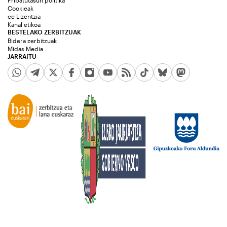
Pribatutasun politika
Cookieak
cc Lizentzia
Kanal etikoa
BESTELAKO ZERBITZUAK
Bidera zerbitzuak
Midas Media
JARRAITU