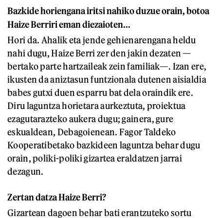
Bazkide horiengana iritsi nahiko duzue orain, botoa
Haize Berriri eman diezaioten...
Hori da. Ahalik eta jende gehienarengana heldu
nahi dugu, Haize Berri zer den jakin dezaten —
bertako parte hartzaileak zein familiak—. Izan ere,
ikusten da aniztasun funtzionala dutenen aisialdia
babes gutxi duen esparru bat dela oraindik ere.
Diru laguntza horietara aurkeztuta, proiektua
ezagutarazteko aukera dugu; gainera, gure
eskualdean, Debagoienean. Fagor Taldeko
Kooperatibetako bazkideen laguntza behar dugu
orain, poliki-poliki gizartea eraldatzen jarrai
dezagun.
Zertan datza Haize Berri?
Gizartean dagoen behar bati erantzuteko sortu