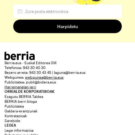
Berria.eus - Euskal Editorea SM
Telefonoa: 943 30 40 30
Bezero arreta: 943 30 43 45 | laguna@berria.eus
Webgunea:
webgunea@berria.eus
Publizitatea:
publi@bidera.eus
Harremanetan jarri
ORRIALDE KORPORATIBOAK
Ezagutu BERRIA Taldea
BERRIA berri bloga
Publizitatea
Galdera-erantzunak
Kontratazioak
Sarebide
LEGEA
Lege informazioa