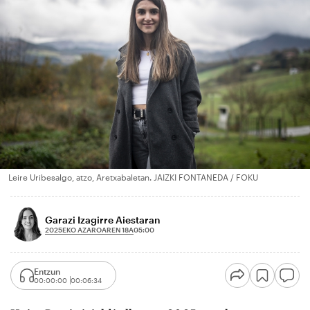
Leire Uribesalgo, atzo, Aretxabaletan. JAIZKI FONTANEDA / FOKU
Garazi Izagirre Aiestaran
2025EKO AZAROAREN 18A
05:00
Entzun
00:00:00
00:06:34