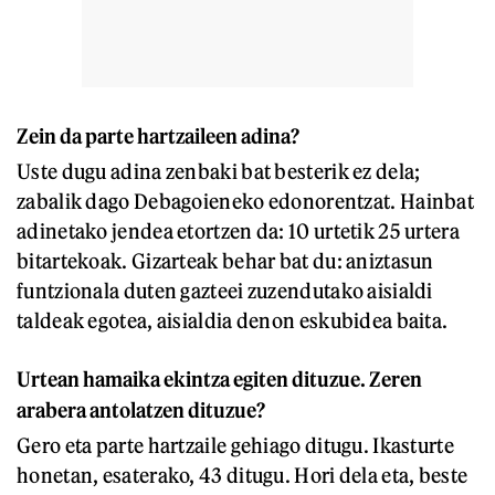
Zein da parte hartzaileen adina?
Uste dugu adina zenbaki bat besterik ez dela;
zabalik dago Debagoieneko edonorentzat. Hainbat
adinetako jendea etortzen da: 10 urtetik 25 urtera
bitartekoak. Gizarteak behar bat du: aniztasun
funtzionala duten gazteei zuzendutako aisialdi
taldeak egotea, aisialdia denon eskubidea baita.
Urtean hamaika ekintza egiten dituzue. Zeren
arabera antolatzen dituzue?
Gero eta parte hartzaile gehiago ditugu. Ikasturte
honetan, esaterako, 43 ditugu. Hori dela eta, beste