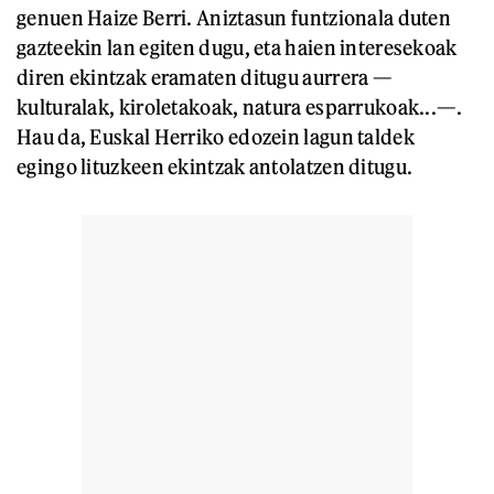
genuen Haize Berri. Aniztasun funtzionala duten
gazteekin lan egiten dugu, eta haien interesekoak
diren ekintzak eramaten ditugu aurrera —
kulturalak, kiroletakoak, natura esparrukoak...—.
Hau da, Euskal Herriko edozein lagun taldek
egingo lituzkeen ekintzak antolatzen ditugu.