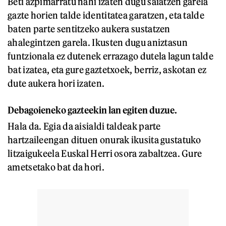
Beti azpimarratu nahi izaten dugu saiatzen garela
gazte horien talde identitatea garatzen, eta talde
baten parte sentitzeko aukera sustatzen
ahalegintzen garela. Ikusten dugu aniztasun
funtzionala ez dutenek errazago dutela lagun talde
bat izatea, eta gure gaztetxoek, berriz, askotan ez
dute aukera hori izaten.
Debagoieneko gazteekin lan egiten duzue.
Hala da. Egia da aisialdi taldeak parte
hartzaileengan dituen onurak ikusita gustatuko
litzaigukeela Euskal Herri osora zabaltzea. Gure
ametsetako bat da hori.