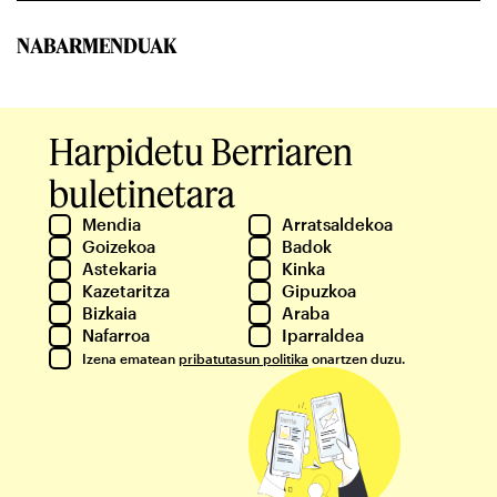
NABARMENDUAK
Harpidetu Berriaren
buletinetara
Mendia
Arratsaldekoa
Goizekoa
Badok
Astekaria
Kinka
Kazetaritza
Gipuzkoa
Bizkaia
Araba
Nafarroa
Iparraldea
Izena ematean
pribatutasun politika
onartzen duzu.