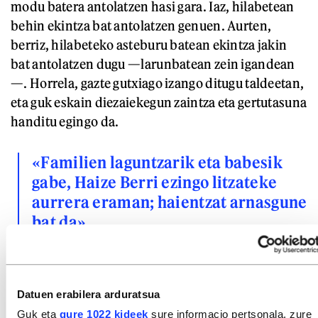
modu batera antolatzen hasi gara. Iaz, hilabetean
behin ekintza bat antolatzen genuen. Aurten,
berriz, hilabeteko asteburu batean ekintza jakin
bat antolatzen dugu —larunbatean zein igandean
—. Horrela, gazte gutxiago izango ditugu taldeetan,
eta guk eskain diezaiekegun zaintza eta gertutasuna
handitu egingo da.
«Familien laguntzarik eta babesik
gabe, Haize Berri ezingo litzateke
aurrera eraman; haientzat arnasgune
bat da»
Non egiten dituzue ekintza horiek?
Batzuetan, eskualdean bertan geratzen gara, eta
Datuen erabilera arduratsua
beste batzuetan, berriz, Euskal Herrian barrena
Guk eta
gure 1022 kideek
sure informacio pertsonala, zure
mugitzen gara. Uste dugu oso garrantzitsua dela