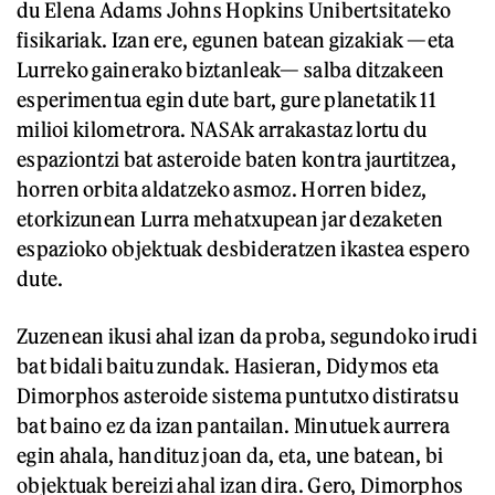
du Elena Adams Johns Hopkins Unibertsitateko
fisikariak. Izan ere, egunen batean gizakiak —eta
Lurreko gainerako biztanleak— salba ditzakeen
esperimentua egin dute bart, gure planetatik 11
milioi kilometrora. NASAk arrakastaz lortu du
espaziontzi bat asteroide baten kontra jaurtitzea,
horren orbita aldatzeko asmoz. Horren bidez,
etorkizunean Lurra mehatxupean jar dezaketen
espazioko objektuak desbideratzen ikastea espero
dute.
Zuzenean ikusi ahal izan da proba, segundoko irudi
bat bidali baitu zundak. Hasieran, Didymos eta
Dimorphos asteroide sistema puntutxo distiratsu
bat baino ez da izan pantailan. Minutuek aurrera
egin ahala, handituz joan da, eta, une batean, bi
objektuak bereizi ahal izan dira. Gero, Dimorphos