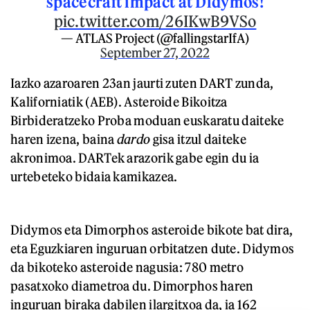
spacecraft impact at Didymos!
pic.twitter.com/26IKwB9VSo
— ATLAS Project (@fallingstarIfA)
September 27, 2022
Iazko azaroaren 23an jaurti zuten DART zunda,
Kaliforniatik (AEB). Asteroide Bikoitza
Birbideratzeko Proba moduan euskaratu daiteke
haren izena, baina
dardo
gisa itzul daiteke
akronimoa. DARTek arazorik gabe egin du ia
urtebeteko bidaia kamikazea.
Didymos eta Dimorphos asteroide bikote bat dira,
eta Eguzkiaren inguruan orbitatzen dute. Didymos
da bikoteko asteroide nagusia: 780 metro
pasatxoko diametroa du. Dimorphos haren
inguruan biraka dabilen ilargitxoa da, ia 162