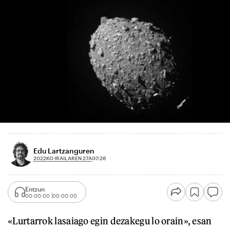
Edu Lartzanguren
2022KO IRAILAREN 27A
07:26
Entzun
00:00:00
00:00:00
«Lurtarrok lasaiago egin dezakegu lo orain», esan