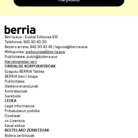
Berria.eus - Euskal Editorea SM
Telefonoa: 943 30 40 30
Bezero arreta: 943 30 43 45 | laguna@berria.eus
Webgunea:
webgunea@berria.eus
Publizitatea:
publi@bidera.eus
Harremanetan jarri
ORRIALDE KORPORATIBOAK
Ezagutu BERRIA Taldea
BERRIA berri bloga
Publizitatea
Galdera-erantzunak
Kontratazioak
Sarebide
LEGEA
Lege informazioa
Pribatutasun politika
Cookieak
cc Lizentzia
Kanal etikoa
BESTELAKO ZERBITZUAK
Bidera zerbitzuak