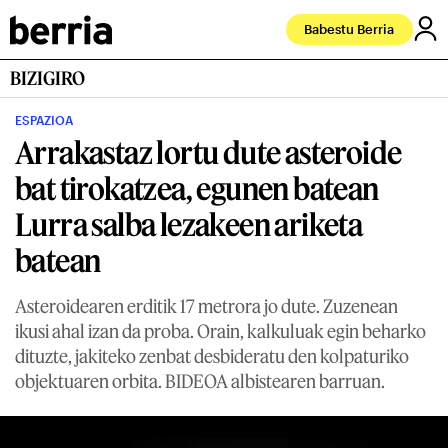
Babestu Berria
BIZIGIRO
ESPAZIOA
Arrakastaz lortu dute asteroide
bat tirokatzea, egunen batean
Lurra salba lezakeen ariketa
batean
Asteroidearen erditik 17 metrora jo dute. Zuzenean
ikusi ahal izan da proba. Orain, kalkuluak egin beharko
dituzte, jakiteko zenbat desbideratu den kolpaturiko
objektuaren orbita. BIDEOA albistearen barruan.