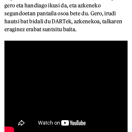
gero eta handiago ikusi da, eta azkeneko
segundoetan pantaila osoa bete du. Gero, irudi
hautsi bat bidali du DARTek, azkenekoa, talkaren
eraginez erabat suntsitu baita.