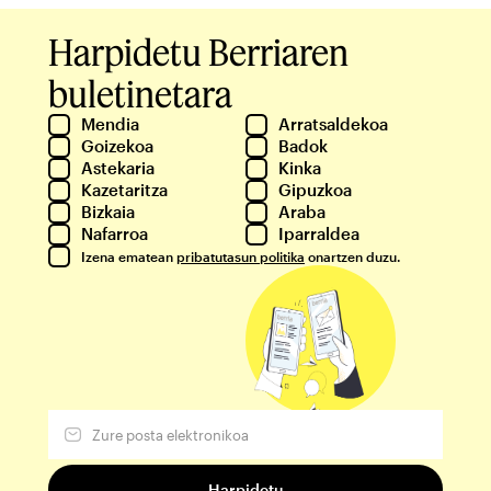
Harpidetu Berriaren
buletinetara
Mendia
Arratsaldekoa
Goizekoa
Badok
Astekaria
Kinka
Kazetaritza
Gipuzkoa
Bizkaia
Araba
Nafarroa
Iparraldea
Izena ematean
pribatutasun politika
onartzen duzu.