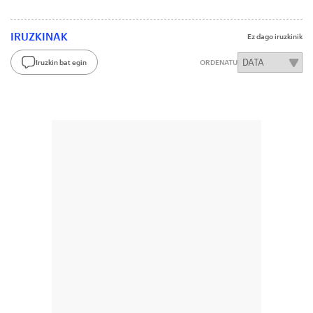
IRUZKINAK
Ez dago iruzkinik
Iruzkin bat egin
ORDENATU