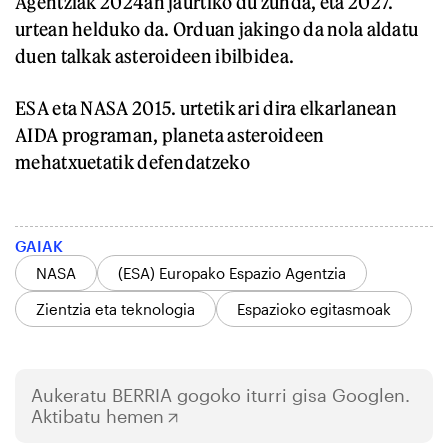
Agentziak 2024an jaurtiko du zunda, eta 2027.
urtean helduko da. Orduan jakingo da nola aldatu
duen talkak asteroideen ibilbidea.
ESA eta NASA 2015. urtetik ari dira elkarlanean
AIDA programan, planeta asteroideen
mehatxuetatik defendatzeko
GAIAK
NASA
(ESA) Europako Espazio Agentzia
Zientzia eta teknologia
Espazioko egitasmoak
Aukeratu
BERRIA
gogoko iturri gisa Googlen.
Aktibatu hemen