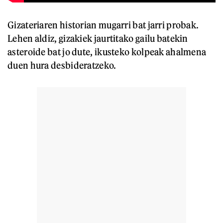
Gizateriaren historian mugarri bat jarri probak.
Lehen aldiz, gizakiek jaurtitako gailu batekin
asteroide bat jo dute, ikusteko kolpeak ahalmena
duen hura desbideratzeko.