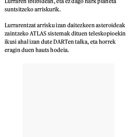
Lurraren ibilbidean, eta ez dago hark planeta
suntsitzeko arriskurik.
Lurrarentzat arrisku izan daitezkeen asteroideak
zaintzeko ATLAS sistemak dituen teleskopioekin
ikusi ahal izan dute DARTen talka, eta horrek
eragin duen hauts hodeia.