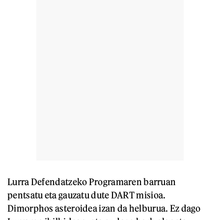
Lurra Defendatzeko Programaren barruan
pentsatu eta gauzatu dute DART misioa.
Dimorphos asteroidea izan da helburua. Ez dago