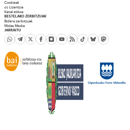
Cookieak
cc Lizentzia
Kanal etikoa
BESTELAKO ZERBITZUAK
Bidera zerbitzuak
Midas Media
JARRAITU