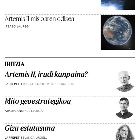
Artemis II misioaren odisea
ITSASO JAUREGI
IRITZIA
Artemis II, irudi kanpaina?
LARREPETIT
MARTXELO OTAMENDI EGIGUREN
Mito geoestrategikoa
ARKUPEAN
MIKEL ELORZA
Giza estutasuna
LARREPETIT
BLANCA URGELL