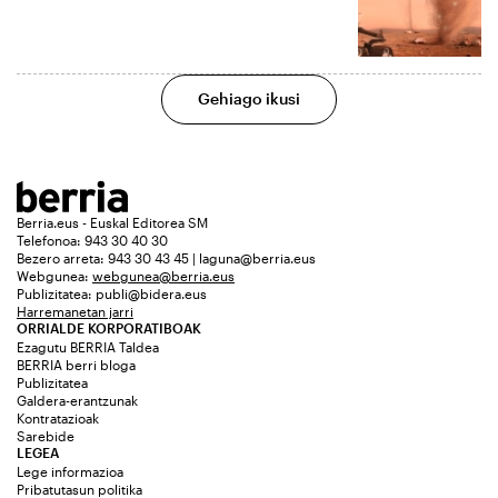
Gehiago ikusi
Berria.eus - Euskal Editorea SM
Telefonoa: 943 30 40 30
Bezero arreta: 943 30 43 45 | laguna@berria.eus
Webgunea:
webgunea@berria.eus
Publizitatea:
publi@bidera.eus
Harremanetan jarri
ORRIALDE KORPORATIBOAK
Ezagutu BERRIA Taldea
BERRIA berri bloga
Publizitatea
Galdera-erantzunak
Kontratazioak
Sarebide
LEGEA
Lege informazioa
Pribatutasun politika