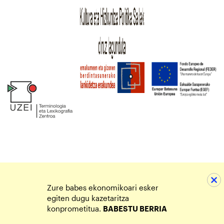
Zure babes ekonomikoari esker
egiten dugu kazetaritza
konprometitua.
BABESTU BERRIA