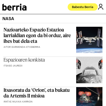
Babestu Berria
NASA
Nazioarteko Espazio Estazioa
larrialdian egon da bi orduz, aire
ihes bat dela eta
AITOR GARMENDIA ETXEBERRIA
Espazioaren konkista
ITSASO JAUREGI
Itsasoratu da ‘Orion’, eta bukatu
da Artemis II misioa
IRATXE MUXIKA KARRION