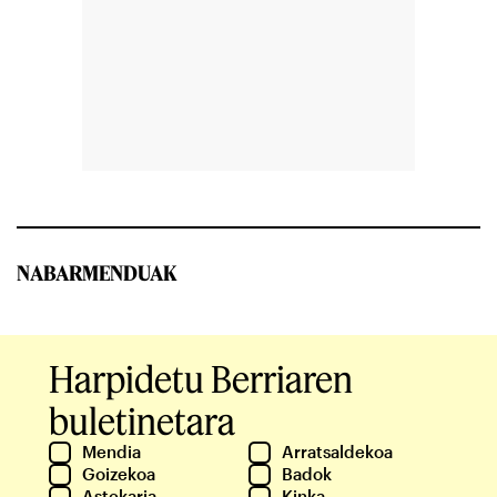
NABARMENDUAK
Harpidetu Berriaren
buletinetara
Mendia
Arratsaldekoa
Goizekoa
Badok
Astekaria
Kinka