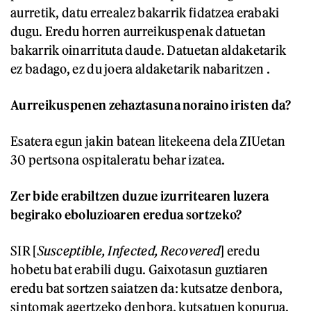
aurretik, datu errealez bakarrik fidatzea erabaki
dugu. Eredu horren aurreikuspenak datuetan
bakarrik oinarrituta daude. Datuetan aldaketarik
ez badago, ez du joera aldaketarik nabaritzen .
Aurreikuspenen zehaztasuna noraino iristen da?
Esatera egun jakin batean litekeena dela ZIUetan
30 pertsona ospitaleratu behar izatea.
Zer bide erabiltzen duzue izurritearen luzera
begirako eboluzioaren eredua sortzeko?
SIR [
Susceptible, Infected, Recovered
] eredu
hobetu bat erabili dugu. Gaixotasun guztiaren
eredu bat sortzen saiatzen da: kutsatze denbora,
sintomak agertzeko denbora, kutsatuen kopurua,