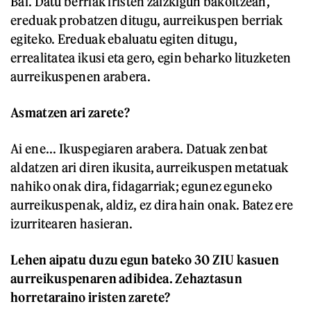
Bai. Datu berriak iristen zaizkigun bakoitzean,
ereduak probatzen ditugu, aurreikuspen berriak
egiteko. Ereduak ebaluatu egiten ditugu,
errealitatea ikusi eta gero, egin beharko lituzketen
aurreikuspenen arabera.
Asmatzen ari zarete?
Ai ene... Ikuspegiaren arabera. Datuak zenbat
aldatzen ari diren ikusita, aurreikuspen metatuak
nahiko onak dira, fidagarriak; egunez eguneko
aurreikuspenak, aldiz, ez dira hain onak. Batez ere
izurritearen hasieran.
Lehen aipatu duzu egun bateko 30 ZIU kasuen
aurreikuspenaren adibidea. Zehaztasun
horretaraino iristen zarete?