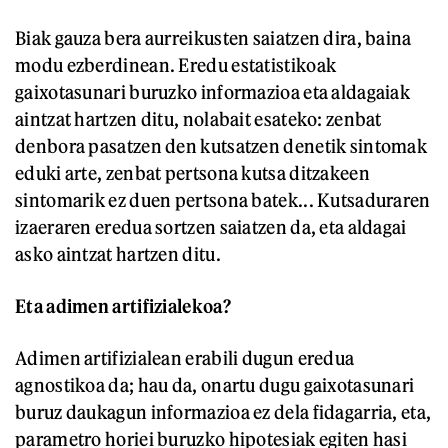
Biak gauza bera aurreikusten saiatzen dira, baina
modu ezberdinean. Eredu estatistikoak
gaixotasunari buruzko informazioa eta aldagaiak
aintzat hartzen ditu, nolabait esateko: zenbat
denbora pasatzen den kutsatzen denetik sintomak
eduki arte, zenbat pertsona kutsa ditzakeen
sintomarik ez duen pertsona batek... Kutsaduraren
izaeraren eredua sortzen saiatzen da, eta aldagai
asko aintzat hartzen ditu.
Eta adimen artifizialekoa?
Adimen artifizialean erabili dugun eredua
agnostikoa da; hau da, onartu dugu gaixotasunari
buruz daukagun informazioa ez dela fidagarria, eta,
parametro horiei buruzko hipotesiak egiten hasi