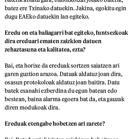
batez ere Txinako datuekin. Jakina, egokitu egin
dugu EAEko datuekin lan egiteko.
Eredu on eta baliagarri bat egiteko, funtsezkoak
dira ereduari ematen zaizkion datuen
zehaztasuna eta kalitatea, ezta?
Bai, eta horixe da ereduak sortzen saiatzen ari
garen guztion arazoa. Datuak aldatuz joan dira,
osasun protokoloak aldatuz joan baitira. Datu
batek esanahi ezberdina du egun batean edo
bestean, baina alarma egoera bat da, eta gauzak
diren modukoak dira.
Ereduak etengabe hobetzen ari zarete?