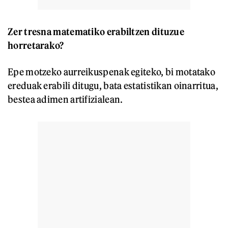
Zer tresna matematiko erabiltzen dituzue
horretarako?
Epe motzeko aurreikuspenak egiteko, bi motatako
ereduak erabili ditugu, bata estatistikan oinarritua,
bestea adimen artifizialean.