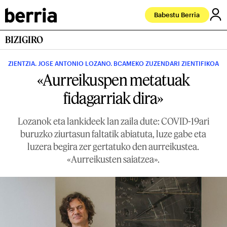
Babestu Berria
BIZIGIRO
ZIENTZIA. JOSE ANTONIO LOZANO. BCAMEKO ZUZENDARI ZIENTIFIKOA
«Aurreikuspen metatuak
fidagarriak dira»
Lozanok eta lankideek lan zaila dute: COVID-19ari
buruzko ziurtasun faltatik abiatuta, luze gabe eta
luzera begira zer gertatuko den aurreikustea.
«Aurreikusten saiatzea».