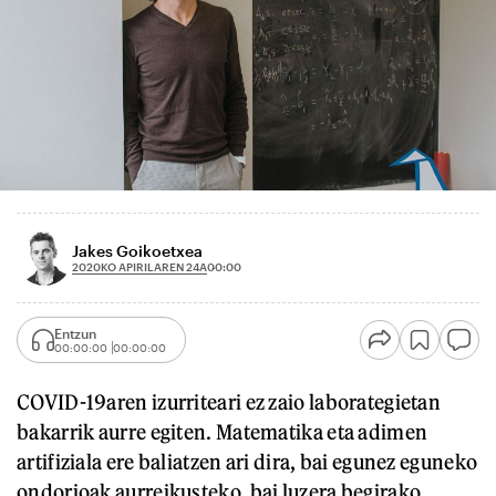
Jakes Goikoetxea
2020KO APIRILAREN 24A
00:00
Entzun
00:00:00
00:00:00
COVID-19aren izurriteari ez zaio laborategietan
bakarrik aurre egiten. Matematika eta adimen
artifiziala ere baliatzen ari dira, bai egunez eguneko
ondorioak aurreikusteko, bai luzera begirako