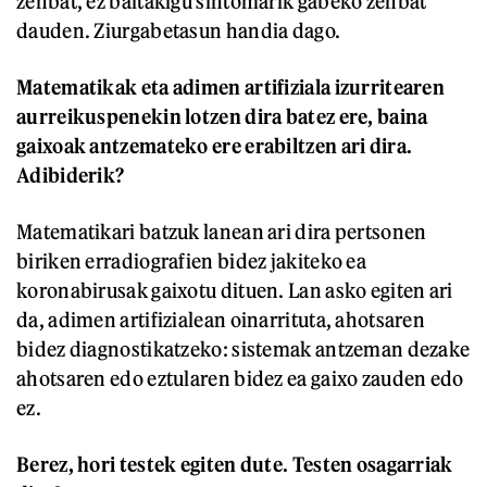
zenbat, ez baitakigu sintomarik gabeko zenbat
dauden. Ziurgabetasun handia dago.
Matematikak eta adimen artifiziala izurritearen
aurreikuspenekin lotzen dira batez ere, baina
gaixoak antzemateko ere erabiltzen ari dira.
Adibiderik?
Matematikari batzuk lanean ari dira pertsonen
biriken erradiografien bidez jakiteko ea
koronabirusak gaixotu dituen. Lan asko egiten ari
da, adimen artifizialean oinarrituta, ahotsaren
bidez diagnostikatzeko: sistemak antzeman dezake
ahotsaren edo eztularen bidez ea gaixo zauden edo
ez.
Berez, hori testek egiten dute. Testen osagarriak