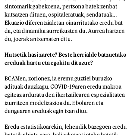
sintomarik gabekoena, pertsona batek zenbat
kutsatzen dituen, ospitaleratuak, sendatuak...
Ekuazio diferentzialetan oinarritutako eredu bat
da, eta dinamika aurreikusten du. Aurrea hartzen
du, joerak antzematen ditu.
Hutsetik hasi zarete? Beste herrialde batzuetako
ereduak hartu eta egokitu dituzue?
BCAMen, zorionez, ia eremu guztiei buruzko
adituak dauzkagu. COVID-19aren eredu makroa
egiteaz arduratu den ikertzailearen espezialitatea
izurriteen modelizazioa da. Ebolaren eta
dengearen ereduak egin izan ditu.
Eredu estatistikoarekin, lehendik bazegoen eredu
batetik abiatu gara, baliozkotzat jotako batetik,