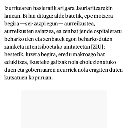
Izurritearen hasieratik ari gara Jaurlaritzarekin
lanean. Bi lan ditugu: alde batetik, epe motzera
begira —sei-zazpi egun— aurreikustea,
aurreikusten saiatzea, ea zenbat jende ospitaleratu
beharko den eta zenbatek egon beharko duten
zainketa intentsiboetako unitateetan [ZIU];
bestetik, luzera begira, eredu makroago bat
edukitzea, ikusteko gaitzak nola eboluzionatuko
duen eta gobernuaren neurriek nola eragiten duten
kutsatuen kopuruan.