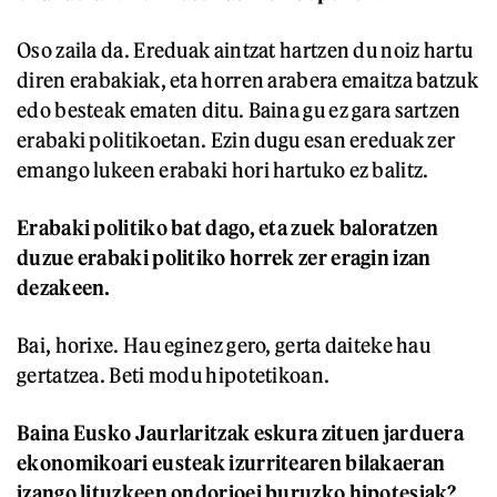
Oso zaila da. Ereduak aintzat hartzen du noiz hartu
diren erabakiak, eta horren arabera emaitza batzuk
edo besteak ematen ditu. Baina gu ez gara sartzen
erabaki politikoetan. Ezin dugu esan ereduak zer
emango lukeen erabaki hori hartuko ez balitz.
Erabaki politiko bat dago, eta zuek baloratzen
duzue erabaki politiko horrek zer eragin izan
dezakeen.
Bai, horixe. Hau eginez gero, gerta daiteke hau
gertatzea. Beti modu hipotetikoan.
Baina Eusko Jaurlaritzak eskura zituen jarduera
ekonomikoari eusteak izurritearen bilakaeran
izango lituzkeen ondorioei buruzko hipotesiak?