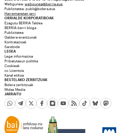
Webgunea:
webgunea@berria.eus
Publizitatea:
publi@bidera.eus
Harremanetan jarri
ORRIALDE KORPORATIBOAK
Ezagutu BERRIA Taldea
BERRIA berri bloga
Publizitatea
Galdera-erantzunak
Kontratazioak
Sarebide
LEGEA
Lege informazioa
Pribatutasun politika
Cookieak
cc Lizentzia
Kanal etikoa
BESTELAKO ZERBITZUAK
Bidera zerbitzuak
Midas Media
JARRAITU