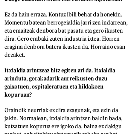
Ez da hain erraza. Kontuz ibili behar da honekin.
Momentu batean berrogeialdia jarri zen indarrean,
eta emaitzak denbora bat pasatu eta gero ikusten
dira. Gero erabaki zuten industria ixtea. Horren
eragina denbora batera ikusten da. Horraino esan
dezaket.
Itxialdia arintzeaz hitz egiten ari da. Itxialdia
arinduta, gorakadarik aurreikusten duzu
gaixotuen, ospitaleratuen eta hildakoen
kopuruan?
Oraindik neurriak ez dira ezagunak, eta ezin da
jakin. Normalean, itxialdia arintzen baldin bada,
kutsatuen kopurua ere igoko da, baina ez dakigu