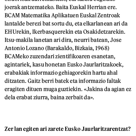
joerak antzemateko. Baita Euskal Herrian ere.
BCAM Matematika Aplikatuen Euskal Zentroak
lantalde berezi bat sortu du, eta elkarlanean ari da
EHUrekin, Ikerbasquerekin eta Osakidetzarekin.
Itsu-makila lanetan ari dira, neurri batean, Jose
Antonio Lozano (Barakaldo, Bizkaia, 1968)
BCAMeko zuzendari zientifikoaren esanetan,
agintariek, kasu honetan Eusko Jaurlaritzakoek,
erabakiak informazio gehiagorekin hartu ahal
ditzaten. Gaitz berri batek eta informazio faltak
eragiten dituen muga guztiekin. «Jakina da agian ez
dela erabat ziurra, baina zerbait da».
Zer lan egiten ari zarete Eusko Jaurlaritzarentzat?