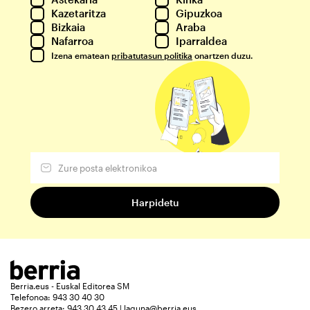
Kazetaritza
Gipuzkoa
Bizkaia
Araba
Nafarroa
Iparraldea
Izena ematean
pribatutasun politika
onartzen duzu.
Berria.eus - Euskal Editorea SM
Telefonoa: 943 30 40 30
Bezero arreta: 943 30 43 45 | laguna@berria.eus