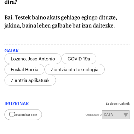
dira?
Bai. Testek baino akats gehiago egingo dituzte,
jakina, baina lehen galbahe bat izan daitezke.
GAIAK
Lozano, Jose Antonio
COVID-19a
Euskal Herria
Zientzia eta teknologia
Zientzia aplikatuak
IRUZKINAK
Ez dago iruzkinik
Iruzkin bat egin
ORDENATU