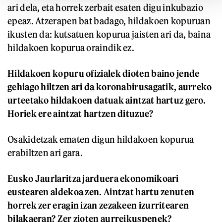
ari dela, eta horrek zerbait esaten digu inkubazio
epeaz. Atzerapen bat badago, hildakoen kopuruan
ikusten da: kutsatuen kopurua jaisten ari da, baina
hildakoen kopurua oraindik ez.
Hildakoen kopuru ofizialek dioten baino jende
gehiago hiltzen ari da koronabirusagatik, aurreko
urteetako hildakoen datuak aintzat hartuz gero.
Horiek ere aintzat hartzen dituzue?
Osakidetzak ematen digun hildakoen kopurua
erabiltzen ari gara.
Eusko Jaurlaritza jarduera ekonomikoari
eustearen aldekoa zen. Aintzat hartu zenuten
horrek zer eragin izan zezakeen izurritearen
bilakaeran? Zer zioten aurreikuspenek?